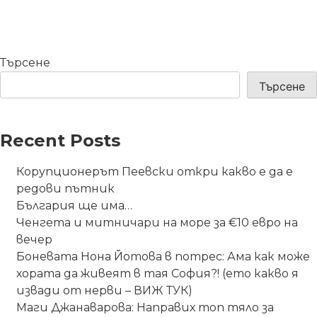
Търсене
Търсене
Recent Posts
Корупционерът Пеевски откри какво е да е
редови пътник
България ще има…
Ченгета и митничари на море за €10 евро на
вечер
Боневата Нона Йотова в потрес: Ама как може
хората да живеят в тая София?! (ето какво я
извади от нерви – ВИЖ ТУК)
Маги Джанаварова: Направих топ тяло за