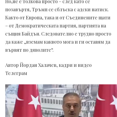
Но,не е толкова просто – след като се
позавъртя, Тръмп се сблъска с адски натиск.
Както от Европа, така и от Съединените щати
– от Демократическата партия, партията на
същия Байдън. Следователно е трудно просто
да каже „вземам каквото мога и ги оставям да
вървят по дяволите“.
Автор Йордан Халачев, кадри и видео
Телеграм