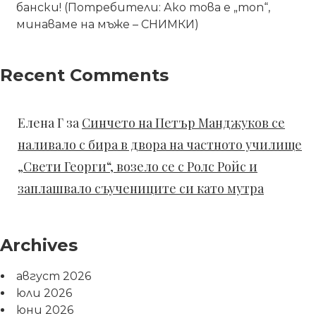
бански! (Потребители: Ако това е „топ“,
минаваме на мъже – СНИМКИ)
Recent Comments
Елена Г
за
Синчето на Петър Манджуков се
наливало с бира в двора на частното училище
„Свети Георги“, возело се с Ролс Ройс и
заплашвало съучениците си като мутра
Archives
август 2026
юли 2026
юни 2026