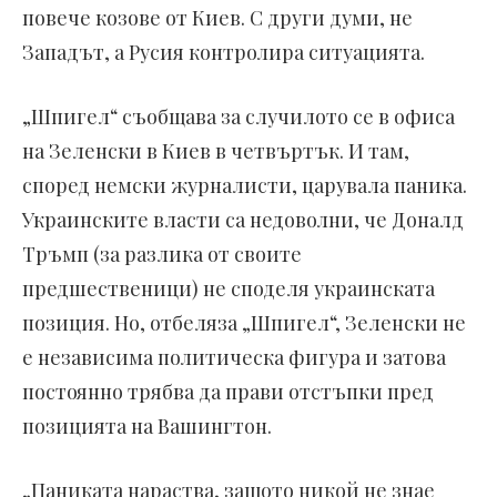
повече козове от Киев. С други думи, не
Западът, а Русия контролира ситуацията.
„Шпигел“ съобщава за случилото се в офиса
на Зеленски в Киев в четвъртък. И там,
според немски журналисти, царувала паника.
Украинските власти са недоволни, че Доналд
Тръмп (за разлика от своите
предшественици) не споделя украинската
позиция. Но, отбеляза „Шпигел“, Зеленски не
е независима политическа фигура и затова
постоянно трябва да прави отстъпки пред
позицията на Вашингтон.
„Паниката нараства, защото никой не знае