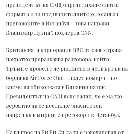
президентът на САЩ определиха темпото,
формата или предварителните условия за
преговорите в Истанбул – това направи
Владимир Путин“, подчерта CNN.
Британската корпорация BBC от своя страна
накратко преразказва разговора, който
Тръмп е провел с журналисти в четвъртък на
борда на Air Force One – полет номер 1 – по
време на обиколката в Близкия изток.
Президентът на САЩ ясно заяви, че е малко
вероятно да се постигне значителен
напредък в мирните преговори в Истанбул.
На въпрос на Би Би Си дали е разочарован от