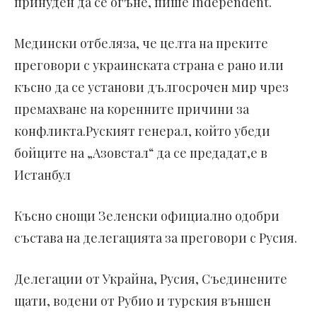
принуден да се огъне, пише Independent.
Медински отбеляза, че целта на преките
преговори с украинската страна е рано или
късно да се установи дългосрочен мир чрез
премахване на коренните причини за
конфликта.Руският генерал, който убеди
бойците на „Азовстал“ да се предадат,е в
Истанбул
Късно снощи Зеленски официално одобри
състава на делегацията за преговори с Русия.
Делегации от Украйна, Русия, Съединените
щати, водени от Рубио и турския външен