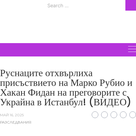
Skip
Search
to
ВСИЧКИ
for:
content
НОВИНИ
Руснаците отхвърлиха
присъствието на Марко Рубио и
Хакан Фидан на преговорите с
Украйна в Истанбул! (ВИДЕО)
МАЙ 16, 2025
РАЗСЛЕДВАНИЯ