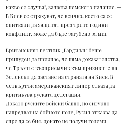
какво се случва“, заявява немското издание. —
В Киев се страхуват, че всичко, което са се
опитвали да защитят през трите години
конфликт, може да бъде загубено за миг.
Британският вестник „Гардиън“ беше
принуден да признае, че няма доказателства,
че Тръмп е възприемчив към призивите на
Зеленски да застане на страната на Киев. В
четвъртък американският лидер отказа да
критикува руската делегация.
Докато руските войски бавно, но сигурно
напредват на бойното поле, Русия отказва да
спре да се бие, докато не получи големи