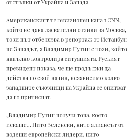
отстъпки от Украйна и Запада.
Американският телевизионен канал CNN,
който не дава ласкателни отзиви за Москва,
този път отбелязва в репортаж от Истанбул:
не Западът, а Владимир Путин е този, който
напълно контролира ситуацията. Руският
президент показа, че ще продължи да
действа по свой начин, независимо колко
западните съюзници на Украйна се опитват
да го притиснат.
„Владимир Путин получи това, което
искаше… Нито Зеленски, нито алиансът от
водещи европейски лидери, нито