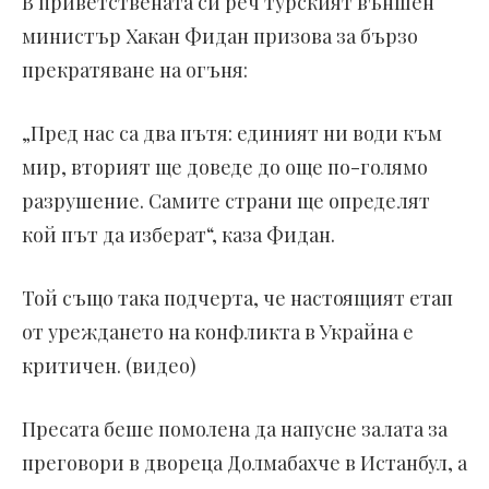
В приветствената си реч турският външен
министър Хакан Фидан призова за бързо
прекратяване на огъня:
„Пред нас са два пътя: единият ни води към
мир, вторият ще доведе до още по-голямо
разрушение. Самите страни ще определят
кой път да изберат“, каза Фидан.
Той също така подчерта, че настоящият етап
от уреждането на конфликта в Украйна е
критичен. (видео)
Пресата беше помолена да напусне залата за
преговори в двореца Долмабахче в Истанбул, а