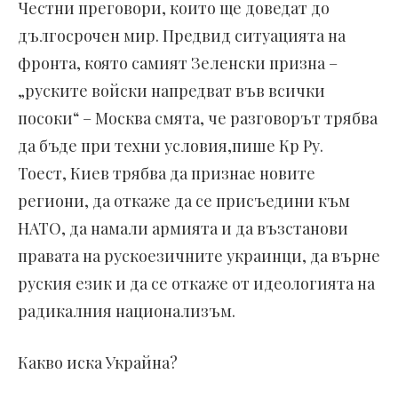
Честни преговори, които ще доведат до
дългосрочен мир. Предвид ситуацията на
фронта, която самият Зеленски призна –
„руските войски напредват във всички
посоки“ – Москва смята, че разговорът трябва
да бъде при техни условия,пише Кр Ру.
Тоест, Киев трябва да признае новите
региони, да откаже да се присъедини към
НАТО, да намали армията и да възстанови
правата на рускоезичните украинци, да върне
руския език и да се откаже от идеологията на
радикалния национализъм.
Какво иска Украйна?