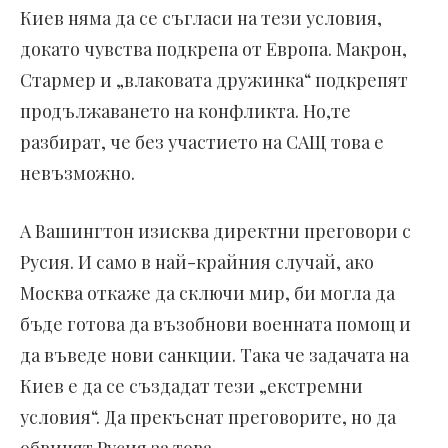
Киев няма да се съгласи на тези условия,
докато чувства подкрепа от Европа. Макрон,
Стармер и „влаковата дружинка“ подкрепят
продължаването на конфликта. Но,те
разбират, че без участието на САЩ това е
невъзможно.
А Вашингтон изисква директни преговори с
Русия. И само в най-крайния случай, ако
Москва откаже да сключи мир, би могла да
бъде готова да възобнови военната помощ и
да въведе нови санкции. Така че задачата на
Киев е да се създадат тези „екстремни
условия“. Да прекъснат преговорите, но да