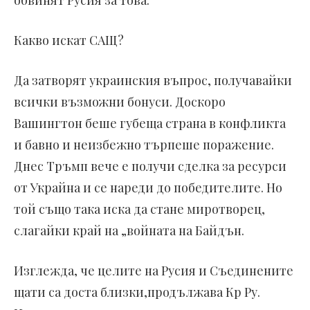
обвинят Русия за това.
Какво искат САЩ?
Да затворят украинския въпрос, получавайки
всички възможни бонуси. Доскоро
Вашингтон беше губеща страна в конфликта
и бавно и неизбежно търпеше поражение.
Днес Тръмп вече е получи сделка за ресурси
от Украйна и се нареди до победителите. Но
той също така иска да стане миротворец,
слагайки край на „войната на Байдън.
Изглежда, че целите на Русия и Съединените
щати са доста близки,продължава Кр Ру.