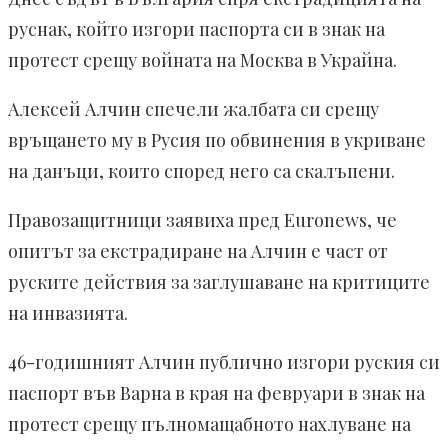
руснак, който изгори паспорта си в знак на
протест срещу войната на Москва в Украйна.
Алексей Алчин спечели жалбата си срещу
връщането му в Русия по обвинения в укриване
на данъци, които според него са скалъпени.
Правозащитници заявиха пред Euronews, че
опитът за екстрадиране на Алчин е част от
руските действия за заглушаване на критиците
на инвазията.
46-годишният Алчин публично изгори руския си
паспорт във Варна в края на февруари в знак на
протест срещу пълномащабното нахлуване на