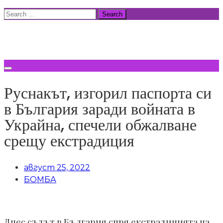
Skip
Search
to
for:
ВСИЧКИ НОВИНИ
content
Руснакът, изгорил паспорта си
в България заради войната в
Украйна, спечели обжалване
срещу екстрадиция
август 25, 2022
БОМБА
Днес съдът в България спря екстрадицията на