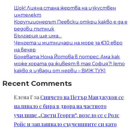
Шок! Лияна стана жертва на изкуствен
интелект
Корупционерът Пеевски откри какво е да е
редови пътник
България ще има…
Ченгета и митничари на море за €10 евро
на вечер
Боневата Нона Йотова в потрес: Ама как
може хората да живеят в тая София?! (ето
какво я извади от нерви – ВИЖ ТУК)
Recent Comments
Елена Г
за
Синчето на Петър Манджуков се
наливало с бира в двора на частното
училище „Свети Георги“, возело се с Ролс
Ройс и заплашвало съучениците си като