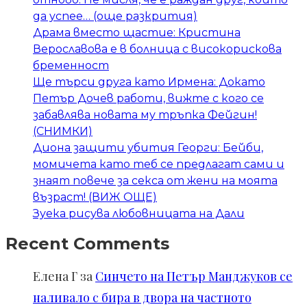
да успее… (още разкрития)
Драма вместо щастие: Кристина
Верославова е в болница с високорискова
бременност
Ще търси друга като Ирмена: Докато
Петър Дочев работи, вижте с кого се
забавлява новата му тръпка Фейгин!
(СНИМКИ)
Диона защити убития Георги: Бейби,
момичета като теб се предлагат сами и
знаят повече за секса от жени на моята
възраст! (ВИЖ ОЩЕ)
Зуека рисува любовницата на Дали
Recent Comments
Елена Г
за
Синчето на Петър Манджуков се
наливало с бира в двора на частното