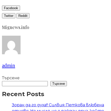
Facebook
Twitter
Reddit
Mignews.info
admin
Търсене
Търсене
Recent Posts
Зоран да го духа!! Силвия Петкова влюбена
отново: Не мисля, че е раждан друг, който