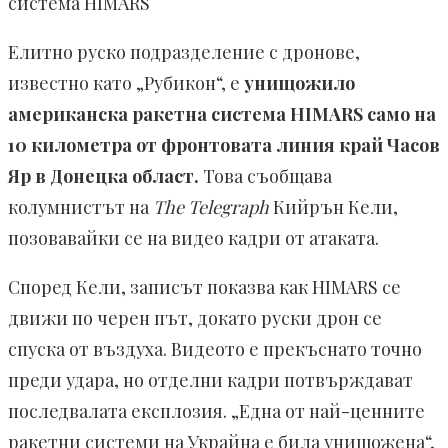
система HIMARS
Елитно руско подразделение с дронове,
известно като „Рубикон“, е
унищожило
американска ракетна система HIMARS само на
10 километра от фронтовата линия край Часов
Яр в Донецка област.
Това съобщава
колумнистът на
The Telegraph
Кийрън Кели,
позовавайки се на видео кадри от атаката.
Според Кели, записът показва как HIMARS се
движи по черен път, докато руски дрон се
спуска от въздуха. Видеото е прекъснато точно
преди удара, но отделни кадри потвърждават
последвалата експлозия. „Една от най-ценните
ракетни системи на Украйна е била унищожена“,