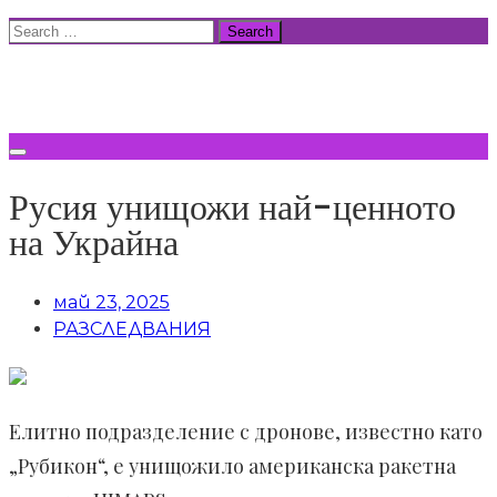
Skip
Search
to
for:
ВСИЧКИ НОВИНИ
content
Русия унищожи най-ценното
на Украйна
май 23, 2025
РАЗСЛЕДВАНИЯ
Елитно подразделение с дронове, известно като
„Рубикон“, е унищожило американска ракетна