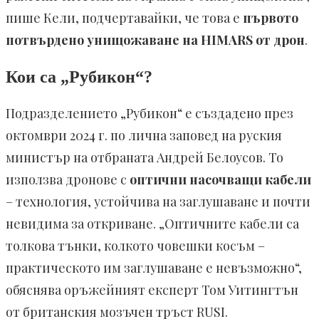
пише Кели, подчертавайки, че това е
първото
потвърдено унищожаване на HIMARS от дрон
.
Кои са „Рубикон“?
Подразделението „Рубикон“ е създадено през
октомври 2024 г. по лична заповед на руския
министър на отбраната Андрей Белоусов. То
използва дронове с
оптични насочващи кабели
– технология, устойчива на заглушаване и почти
невидима за откриване. „Оптичните кабели са
толкова тънки, колкото човешки косъм –
практическото им заглушаване е невъзможно“,
обяснява оръжейният експерт Том Уитингтън
от британския мозъчен тръст RUSI.