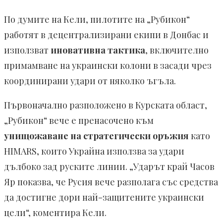
По думите на Кели, пилотите на „Рубикон“
работят в децентрализирани екипи в Донбас и
използват
иновативна тактика
, включително
примамване на украински колони в засади чрез
координирани удари от няколко ъгъла.
Първоначално разположено в Курската област,
„Рубикон“ вече е пренасочено към
унищожаване на стратегически оръжия
като
HIMARS, които Украйна използва за удари
дълбоко зад руските линии. „Ударът край Часов
Яр показва, че Русия вече разполага със средства
да достигне дори най-защитените украински
цели“, коментира Кели.