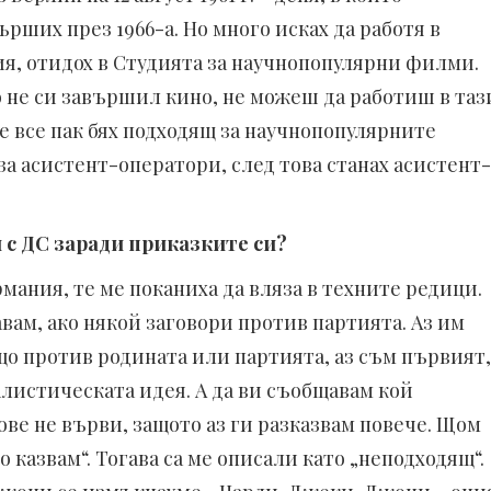
ърших през 1966-а. Но много исках да работя в
ия, отидох в Студията за научнопопулярни филми.
о не си завършил кино, не можеш да работиш в таз
 че все пак бях подходящ за научнопопулярните
за асистент-оператори, след това станах асистент-
 с ДС заради приказките си?
ермания, те ме поканиха да вляза в техните редици.
авам, ако някой заговори против партията. Аз им
що против родината или партията, аз съм първият,
алистическата идея. А да ви съобщавам кой
ве не върви, защото аз ги разказвам повече. Щом
о казвам“. Тогава са ме описали като „неподходящ“.