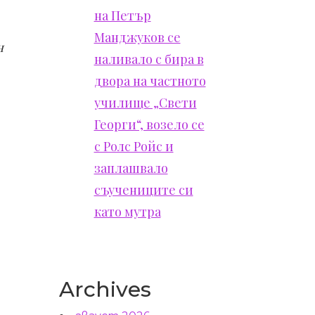
на Петър
Манджуков се
н
наливало с бира в
двора на частното
училище „Свети
Георги“, возело се
с Ролс Ройс и
заплашвало
съучениците си
като мутра
Archives