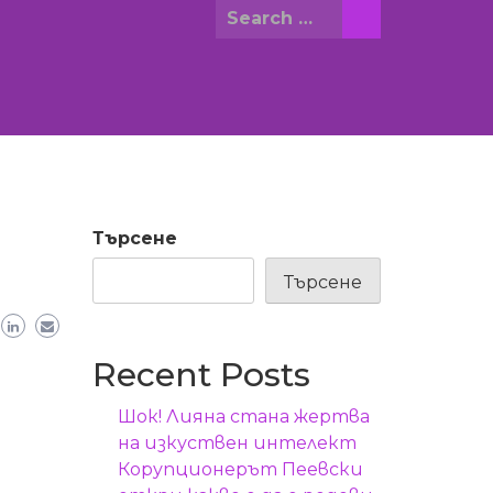
Search
for:
Търсене
Търсене
Recent Posts
Шок! Лияна стана жертва
на изкуствен интелект
Корупционерът Пеевски