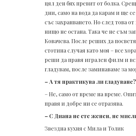
цял ден бях превит от болка. Срещ
дни, само на вода да карам и ще се
със захранването. Но след това о
нищо не остана. Така че не съм з
Ковачева. После реших да посветя
стотина случая като моя – все хор
реши да правя игрален филм и вси
гладувам, после заминаваме за мо
– А тя практикува ли гладуване?
– Не, само от време на време. Опит
правя и добре ни се отразява.
– С Диана не сте женен, не мисл
Звездна кухня с Мила и Толик