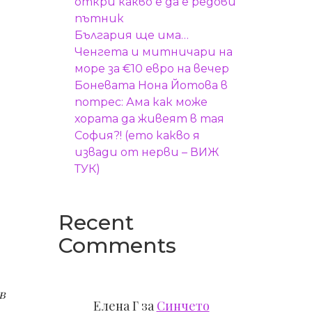
откри какво е да е редови
пътник
България ще има…
Ченгета и митничари на
море за €10 евро на вечер
Боневата Нона Йотова в
потрес: Ама как може
хората да живеят в тая
София?! (ето какво я
извади от нерви – ВИЖ
ТУК)
Recent
Comments
в
Елена Г
за
Синчето