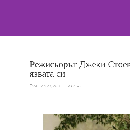
Skip
to
content
Режисьорът Джеки Стоев:
язвата си
АПРИЛ 29, 2025
БОМБА