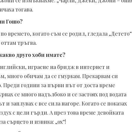
 Джони се измъкнахме. „Чарли, Джеки, Джони – они
ичаха тогава.
ли Гошо?
 по времето, когато съм се родил, гледала „Детето“
 оттам тръгва.
 какво друго хоби имате?
английски, играене на бридж в интернет и
м, много обичам да се гмуркам. Прекарвам си
о. Преди години за първи път от доста време
мурнах се много надълбоко и се застоях под водата
 и заплувах с все сила нагоре. Когато се показах
ъздух с цели гърди. А през това време девойката
за сърцето и извика: „ох“!