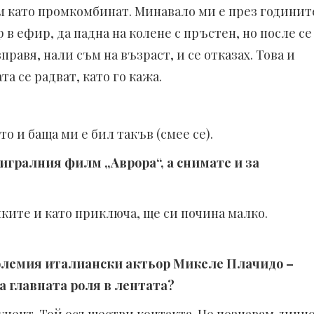
ем като промкомбинат. Минавало ми е през годинит
 в ефир, да падна на колене с пръстен, но после се
правя, нали съм на възраст, и се отказах. Това и
та се радват, като го кажа.
то и баща ми е бил такъв (смее се).
игралния филм „Аврора“, а снимате и за
ките и като приключа, ще си почина малко.
 големия италиански актьор Микеле Плачидо –
 главната роля в лентата?