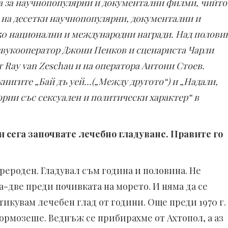
та за научнопопулярни и документални филми, чийто
 е на десетки научнопопулярни, документални и
50 национални и международни награди. Над полови
 звукооператор Джони Пенков и сценариста Чарли
 Ray van Zeschau и на оператора Антони Стоев.
нигите „Бай дъ уей…(„Между другото“) и „Надали,
тории със сексуален и политически характер“ в
 и сега започвате лечебно гладуване. Правите го
прероден. Гладувал съм година и половина. Не
а-две преди почивката на морето. И няма да се
тикувам лечебен глад от години. Още преди 1970 г.
тормозеше. Веднъж се прибирахме от Ахтопол, а аз