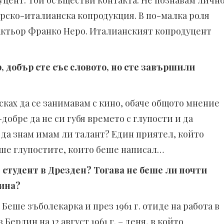
цент. Той осъществи контакта. Не познавам личн
рско-италианска копродукция. В по-малка роля
актьор Франко Неро. Италианският копродуцент
 добър сте със словото, но сте завършили
 исках да се занимавам с кино, обаче общото мнение
добре да не си губя времето с глупости и да
 да знам имам ли талант? Един приятел, който
еше глупостите, които беше написал…
те студент в Дрезден? Тогава не беше ли почти
бина?
 Беше зъболекарка и през 1961 г. отиде на работа в
Берлин на 12 август 1961 г. – деня, в който