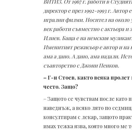
ВИТИЗ. От 1967 г. работи в Студия
директор е през 1992-1993 г. Автор
игрални филми. Носител на около 
век работи съвместно с актьора и
Илиев. Баща е на немския музикант
Именитият режисьор е автор и на к
ама а дано. А дано, ама надали. Ис
съавторство с Джони Пенков.
– Г-н Стоев, както всяка пролет
често. Защо?
– Защото се чувствам после като 
наведнъж, а всяко лято по седмиц
консултирам с лекар, защото прак
имах тежка язва, която много ме 