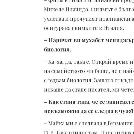
– Филмът има и италиански проду
Микеле Плачидо. Филмът е бълга
участва и прочутият италиански 
осигурява снимките в Италия.
– Наричат ви мухабет мениджър,
биология.
– Ха-ха, да, така е. Открай време
на семейството ми беше, че е най-
следвам биология. Защото откъде
искаше да стане писател, ми чет
– Как стана така, че се записах
невъзможно да се следва в чуж
– Майка ми е следвала в Германия.
ГДР. Така отидох там. Пристигнах в 