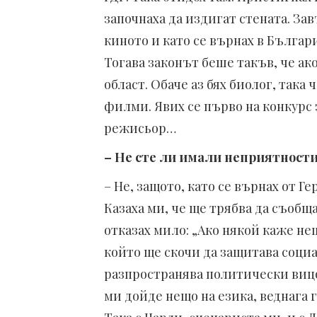
започнаха да издигат стената. Зав
киното и като се върнах в Българ
Тогава законът беше такъв, че ак
област. Обаче аз бях биолог, така
филми. Явих се първо на конкурс 
режисьор…
– Не сте ли имали неприятности
– Не, защото, като се върнах от Г
Казаха ми, че ще трябва да съобщ
отказах мило: „Ако някой каже не
който ще скочи да защитава соци
разпространява политически вицо
ми дойде нещо на езика, веднага г