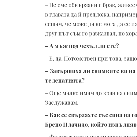
– Не сме обвързани с брак, живе
в главата да й предложа, например
сещам, че може да не мога да се из
друг път съм го разказвал, но хора
– А мъж под чехъл ли сте?
– Е, да. Потомствен при това, защо
– Завършиха ли снимките ви на 
телепатията?
– Още малко имам до края на сним
Заслужавам.
– Как се свързахте със сина на
Брено Плачидо, който изпълнява