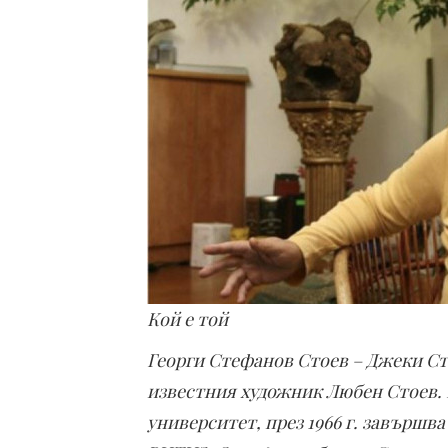
Кой е той
Георги Стефанов Стоев – Джеки Стое
известния художник Любен Стоев.
университет, през 1966 г. завършва