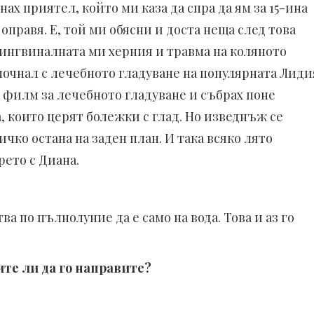
нах приятел, който ми каза да спра да ям за 15-ина
 оправя. Е, той ми обясни и доста неща след това
т ингвиналната ми херния и травма на коляното
апочнал с лечебното гладуване на популярната Лиди
 филм за лечебното гладуване и събрах поне
а, които церят болежки с глад. Но изведнъж се
чко остана на заден план. И така всяко лято
рето с Диана.
ва по пълнолуние да е само на вода. Това и аз го
ите ли да го направите?