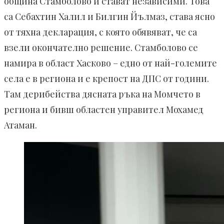
община Стамболово и стават независими. Това
са Себахтин Халил и Билгин Йълмаз, става ясно
от тяхна декларация, с която обявяват, че са
взели окончателно решение. Стамболово се
намира в област Хасково – едно от най-големите
села е в региона и е крепост на ДПС от години.
Там дерибейства дясната ръка на Момчето в
региона и бивш областен управител Мохамед
Атаман.