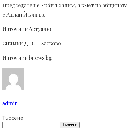
Председател е Ербил Халим, а кмет на общината
е Аднан Йълдъз.
Източник Актуално
Снимки ДПС – Хасково
Източник bnews.bg
admin
Търсене
Търсене