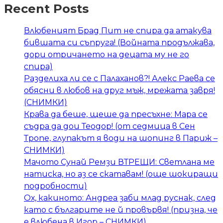
Recent Posts
Влюбеният Брад Пит не спира да атакува
бившата си съпруга! (Войната продължава,
дори отричането на децата му не го
спира)
Разделиха ли се с Палаханов?! Алекс Раева се
обясни в любов на друг мъж, мрежата завря!
(СНИМКИ)
Крава да беше, щеше да пресъхне: Мара се
съдра да дои Теодор! (от седмица в Сен
Тропе, глупакът я води на шопинг в Париж –
СНИМКИ)
Мачото Сунай Ремзи ВТРЕЩИ: Светлана ме
натиска, но аз се скатавам! (още шокиращи
подробности)
Ох, какиното: Андреа заби млад руснак, след
като с българите не й провървя! (призна, че
е влюбена в Игор – СНИМКИ)