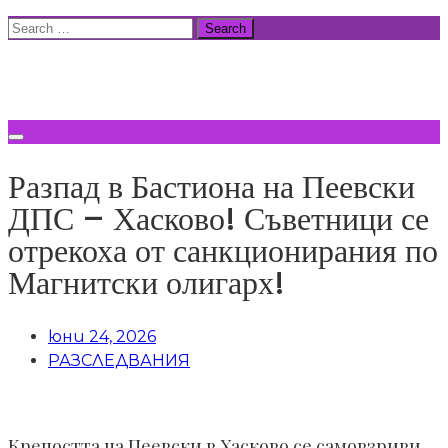
Skip
Search
to
for:
ВСИЧКИ НОВИНИ
content
Разпад в Бастиона на Пеевски
ДПС – Хасково! Съветници се
отрекоха от санкционирания по
Магнитски олигарх!
юни 24, 2026
РАЗСЛЕДВАНИЯ
Крепостта на Пеевски в Хасково се самовзриви