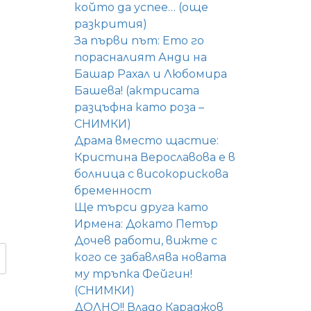
който да успее… (още
разкрития)
За първи път: Ето го
порасналият Анди на
Башар Рахал и Любомира
Башева! (актрисата
разцъфна като роза –
СНИМКИ)
Драма вместо щастие:
Кристина Верославова е в
болница с високорискова
бременност
Ще търси друга като
Ирмена: Докато Петър
Дочев работи, вижте с
кого се забавлява новата
му тръпка Фейгин!
(СНИМКИ)
ДОЛНО!! Владо Караджов