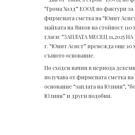
“Грома Холд” ЕООД по фактури за 36
фирмената сметка на “Юнит Асист
майката на Янков на стойност 110 
гласи: “ЗАПЛАТА МЕСЕЦ 11,2025 Н
г. “Юнит Асист” превежда още 10 х
същото основание.
По сходен начин в периода декемв
получава от фирмената сметка на фи
основание “заплата на Юлиян”, “б
Юлиян” и други подобни.