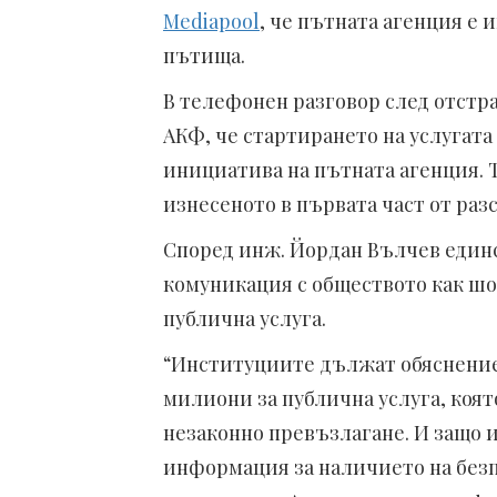
Mediapool
, че пътната агенция е 
пътища.
В телефонен разговор след отстр
АКФ, че стартирането на услугата 
инициатива на пътната агенция. 
изнесеното в първата част от раз
Според инж. Йордан Вълчев единс
комуникация с обществото как шо
публична услуга.
“Институциите дължат обяснение
милиони за публична услуга, коят
незаконно превъзлагане. И защо 
информация за наличието на безп