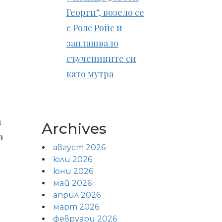
Георги“, возело се
с Ролс Ройс и
заплашвало
съучениците си
като мутра
а
Archives
а
август 2026
юли 2026
юни 2026
май 2026
април 2026
март 2026
февруари 2026