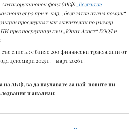
на Антикорупционен фонд (АКФ)
„Безпътна
милиони евро при т. нар. „безплатна пътна помощ“.
акции проследяват как значителни по размер
 АПИ през посредници към „Юнит Асист“ ЕООД и
.
със списък с близо 200 финансови транзакции от
а декември 2025 г. – март 2026 г.
 на АКФ, за да научавате за най-новите ни
следвания и анализи: