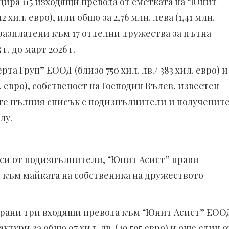
ира 115 изходящи превода от сметката на “Юнит
2 хил. евро), или общо за 2,76 млн. лева (1,41 млн.
 разплатени към 17 отделни дружества за пътна
. до март 2026 г.
та Груп” ЕООД (близо 750 хил. лв./ 383 хил. евро) и
л. евро), собственост на Господин Вълев, известен
жте пълния списък с подизпълнители и полученит
лу.
си от подизпълнители, “Юнит Асист” прави
и към майката на собственика на дружеството
трирани три входящи превода към “Юнит Асист” ЕОО
тури за общо 97 хил. лв. (49 595 евро) и още един о