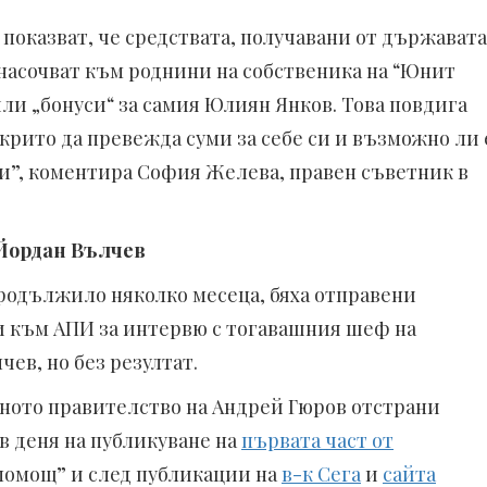
показват, че средствата, получавани от държавата
енасочват към роднини на собственика на “Юнит
или „бонуси“ за самия Юлиян Янков. Това повдига
крито да превежда суми за себе си и възможно ли 
ди”, коментира София Желева, правен съветник в
Йордан Вълчев
продължило няколко месеца, бяха отправени
 към АПИ за интервю с тогавашния шеф на
ев, но без резултат.
ното правителство на Андрей Гюров отстрани
 в деня на публикуване на
първата част от
помощ” и след публикации на
в-к Сега
и
сайта