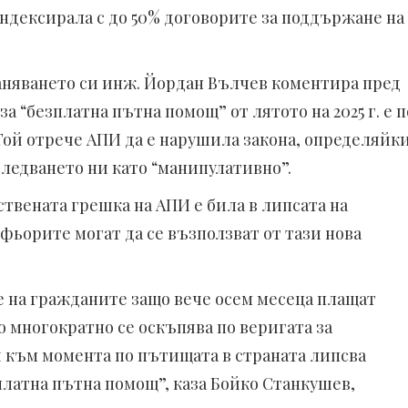
индексирала с до 50% договорите за поддържане на
аняването си инж. Йордан Вълчев коментира пред
за “безплатна пътна помощ” от лятото на 2025 г. е п
Той отрече АПИ да е нарушила закона, определяйк
следването ни като “манипулативно”.
твената грешка на АПИ е била в липсата на
фьорите могат да се възползват от тази нова
 на гражданите защо вече осем месеца плащат
о многократно се oскъпява по веригата за
и към момента по пътищата в страната липсва
латна пътна помощ”, каза Бойко Станкушев,