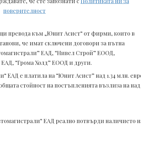
рждавате, че сте запознати с
Политиката ни за
поверителност
ящи превода към „Юнит Асист“ от фирми, които в
станови, че имат сключени договори за пътна
втомагистрали” ЕАД, “Нивел Строй” ЕООД,
 ЕАД, “Грома Холд” ЕООД и други.
 ЕАД е платила на “Юнит Асист” над 1.34 млн. евр
 общата стойност на постъпленията възлиза на над
Автомагистрали“ ЕАД реално потвърди наличието н