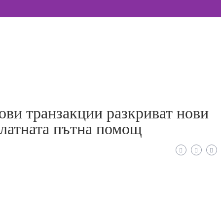
ВСИЧКИ НОВИНИ
ови транзакции разкриват нови
платната пътна помощ