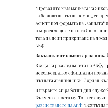
“Преводите към майката на Янков 
за безплатна пътна помощ, се пр
Асист” под формата на „заплата“ 
въпроса защо се налага Янков при
това да цели прикриване на дохо
АКФ.
Закъснелият коментар на инж. 
В хода на разследването на АКФ, 
неколкократно официални покани
пътната агенция инж. Йордан Вълч
В първите си работни дни служеб
Вълчев от поста му. Това се случи
разследването на АКФ
“Безпътна 