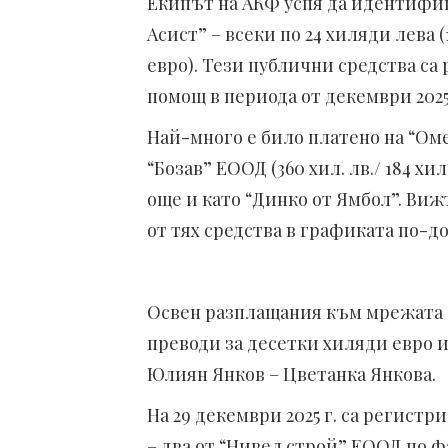
Екипът на АКФ успя да идентифиц
Асист” – всеки по 24 хиляди лева (1
евро). Тези публични средства са
помощ в периода от декември 2025 г
Най-много е било платено на “Омер
“Бозав” ЕООД (360 хил. лв./ 184 хи
още и като “Динко от Ямбол”. Ви
от тях средства в графиката по-до
Освен разплащания към мрежата 
преводи за десетки хиляди евро 
Юлиян Янков – Цветанка Янкова.
На 29 декември 2025 г. са регис
– два от “Нивел строй” ЕООД по фак