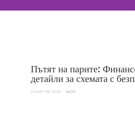
Skip
to
content
Пътят на парите: Финанс
детайли за схемата с без
МАРТ 28, 2026
ШОК