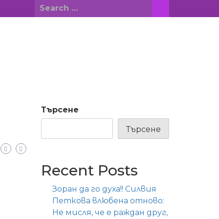
Search
for:
Търсене
Търсене
Recent Posts
Зоран да го духа!! Силвия
Петкова влюбена отново:
Не мисля, че е раждан друг,