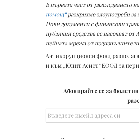
В първата част от разследването 
помощ“
разкрихме злоупотреби за 
Нови документи с финансови транз
публични средства се насочват от
нейната мрежа от подизпълнители
Антикорупционен фонд разполага 
и към „Юнит Асист“ ЕООД за период
Абонирайте се за бюлетина
раз