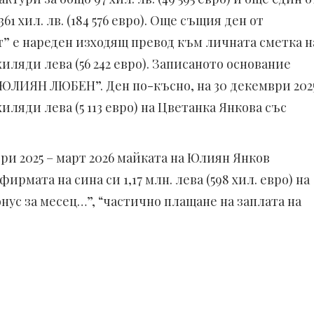
1 хил. лв. (184 576 евро). Още същия ден от
” е нареден изходящ превод към личната сметка н
хиляди лева (56 242 евро). Записаното основание
А ЮЛИЯН ЛЮБЕН”. Ден по-късно, на 30 декември 202
иляди лева (5 113 евро) на Цветанка Янкова със
ри 2025 – март 2026 майката на Юлиян Янков
рмата на сина си 1,17 млн. лева (598 хил. евро) на
онус за месец…”, “частично плащане на заплата на