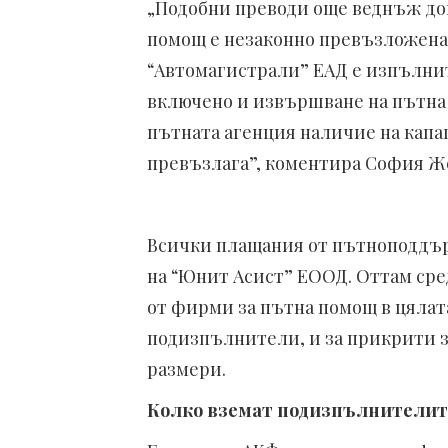
„Подобни преводи още веднъж док
помощ е незаконно превъзложена 
“Автомагистрали” ЕАД е изпълнит
включено и извършване на пътна 
пътната агенция наличие на капа
превъзлага”, коментира София Же
Всички плащания от пътноподдъ
на “Юнит Асист” ЕООД. Оттам сре
от фирми за пътна помощ в цялата
подизпълнители, и за прикрити з
размери.
Колко вземат подизпълнителит