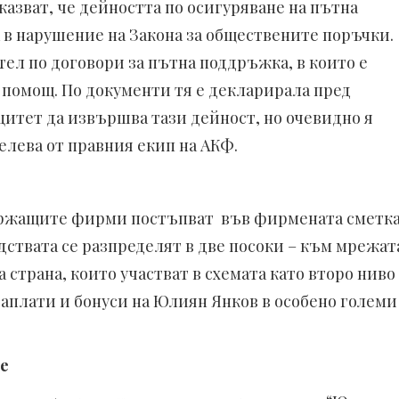
азват, че дейността по осигуряване на пътна
в нарушение на Закона за обществените поръчки.
ел по договори за пътна поддръжка, в които е
помощ. По документи тя е декларирала пред
цитет да извършва тази дейност, но очевидно я
лева от правния екип на АКФ.
ржащите фирми постъпват във фирмената сметк
дствата се разпределят в две посоки – към мрежат
 страна, които участват в схемата като второ ниво
аплати и бонуси на Юлиян Янков в особено големи
е