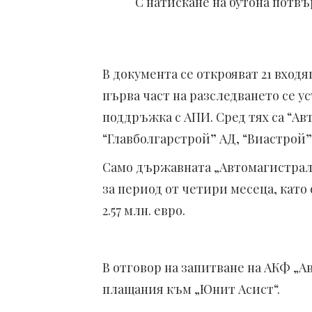
С натискане на бутона потвъ
В документа се открояват 21 вход
първа част на разследването се у
поддръжка с АПИ. Сред тях са “А
“Главболгарстрой” АД, “Виастрой”
Само държавната „Автомагистрали“
за период от четири месеца, като
2.57 млн. евро.
В отговор на запитване на АКФ „
плащания към „Юнит Асист“.