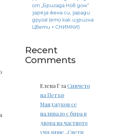
от „Бригада Нов дом“
заряза жена си, заради
друга! (ето как изригна
Цвети + СНИМКИ)
Recent
Comments
о
Елена Г
за
Синчето
на Петър
Манджуков се
наливало с бира в
а
двора на частното
училище „Свети