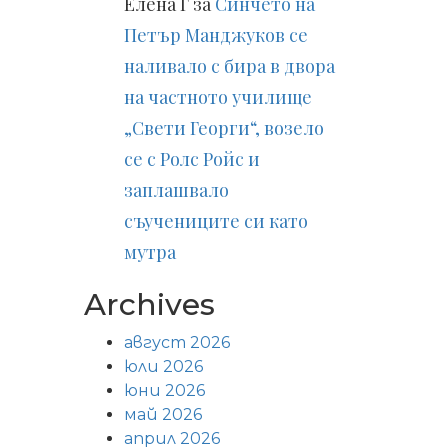
Елена Г
за
Синчето на
Петър Манджуков се
наливало с бира в двора
на частното училище
„Свети Георги“, возело
се с Ролс Ройс и
заплашвало
съучениците си като
мутра
Archives
август 2026
юли 2026
юни 2026
май 2026
април 2026