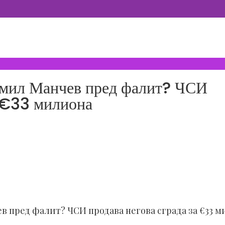
ВСИЧКИ НОВИНИ
омил Манчев пред фалит? ЧСИ
а €33 милиона
в пред фалит? ЧСИ продава негова сграда за €33 