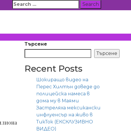
Search
for:
Търсене
Търсене
Recent Posts
Шокиращо видео на
Перес Хилтън доведе до
полицейска намеса в
дома му в Маями
Застреляха мексикански
инфлуенсър на живо в
милиона
ТикТок (ЕКСКЛУЗИВНО
ВИДЕО)