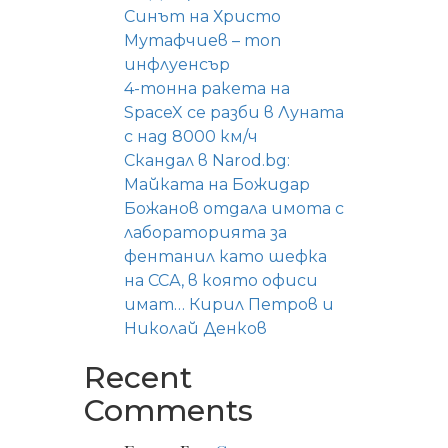
Синът на Христо
Мутафчиев – топ
инфлуенсър
4-тонна ракета на
SpaceX се разби в Луната
с над 8000 км/ч
Скандал в Narod.bg:
Майката на Божидар
Божанов отдала имота с
лабораторията за
фентанил като шефка
на ССА, в която офиси
имат… Кирил Петров и
Николай Денков
Recent
Comments