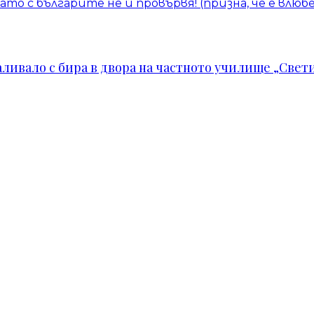
като с българите не й провървя! (призна, че е влю
ивало с бира в двора на частното училище „Свети 