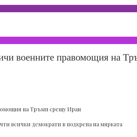
ичи военните правомощия на Тр
вомощия на Тръмп срещу Иран
ти всички демократи в подкрепа на мярката