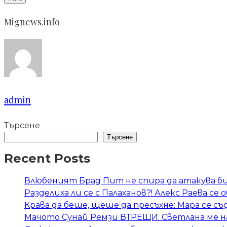
Mignews.info
admin
Търсене
Търсене
Recent Posts
Влюбеният Брад Пит не спира да атакува би
Разделиха ли се с Палаханов?! Алекс Раева се
Крава да беше, щеше да пресъхне: Мара се съ
Мачото Сунай Ремзи ВТРЕЩИ: Светлана ме н