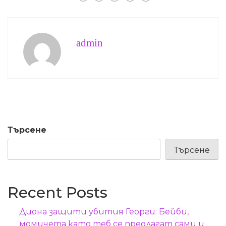
admin
Търсене
Търсене
Recent Posts
Диона защити убития Георги: Бейби,
момичета като теб се предлагат сами и