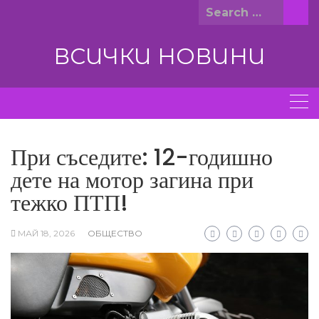
Skip
Search
to
for:
content
ВСИЧКИ НОВИНИ
При съседите: 12-годишно
дете на мотор загина при
тежко ПТП!
МАЙ 18, 2026
ОБЩЕСТВО