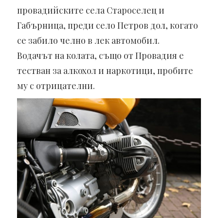
провадийските села Староселец и
Габърница, преди село Петров дол, когато
се забило челно в лек автомобил.
Водачът на колата, също от Провадия е
тестван за алкохол и наркотици, пробите
му с отрицателни.