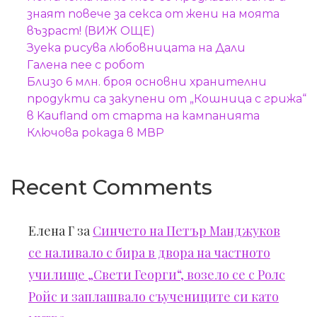
знаят повече за секса от жени на моята
възраст! (ВИЖ ОЩЕ)
Зуека рисува любовницата на Дали
Галена пее с робот
Близо 6 млн. броя основни хранителни
продукти са закупени от „Кошница с грижа“
в Kaufland от старта на кампанията
Ключова рокада в МВР
Recent Comments
Елена Г
за
Синчето на Петър Манджуков
се наливало с бира в двора на частното
училище „Свети Георги“, возело се с Ролс
Ройс и заплашвало съучениците си като