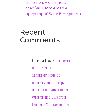
мазето му е отдолу,
следващият етап е
преустройване в мезонет
Recent
Comments
Елена Г
за
Синчето
на Петър
Манджуков се
наливало с бира в
двора на частното
училище „Свети
Георги“, возело се