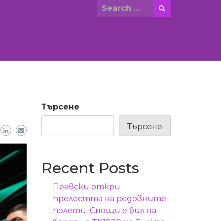
Search
for:
Търсене
Търсене
Recent Posts
Пеевски откри
прелестта на редовните
полети: Снощи е бил на