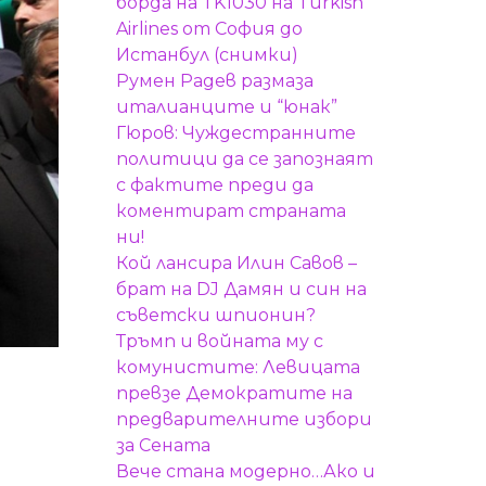
борда на TK1030 на Turkish
Airlines от София до
Истанбул (снимки)
Румен Радев размаза
италианците и “юнак”
Гюров: Чуждестранните
политици да се запознаят
с фактите преди да
коментират страната
ни!
Кой лансира Илин Савов –
брат на DJ Дамян и син на
съветски шпионин?
Тръмп и войната му с
комунистите: Левицата
превзе Демократите на
предварителните избори
за Сената
Вече стана модерно…Ако и