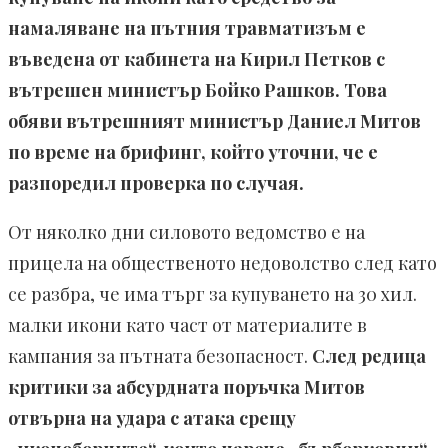
намаляване на пътния травматизъм е
въведена от кабинета на Кирил Петков с
вътрешен министър Бойко Рашков. Това
обяви вътрешният министър Даниел Митов
по време на брифинг, който уточни, че е
разпоредил проверка по случая.
От няколко дни силовото ведомство е на
прицела на общественото недоволство след като
се разбра, че има търг за купуването на 30 хил.
малки икони като част от материалите в
кампания за пътната безопасност.
След редица
критики за абсурдната поръчка Митов
отвърна на удара с атака срещу