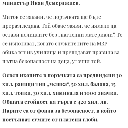
министър Иван Демерджиев.
Митов се закани, че поръчката ще бъде
преразгледана. Той обаче заяви, че нямало да
остави полицаите без „нагледни материали“. Те
се използват, когато служителите на МВР
обикалят из училища и преподават правила за
пътна безопасност на деца, уточни той.
Освен иконите в поръчката са предвидени 30
хил. раници тип „мешка“, 50 хил. балона, 15
хил. топки, 30 хил. химикала и 1000 значки.
Общата стойност на търга е 420 хил. лв.
Парите са от фонда за безопасност, в който
постъпват сумите от платени глоби.