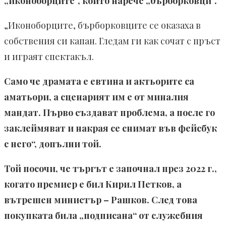
„иконоборците“, които нарече „бърборковци“.
„Иконоборците, бърборковците се оказаха в
собствения си капан. Гледам ги как сочат с пръст
и играят спектакъл.
Само че драмата е евтина и актьорите са
аматьори, а сценарият им е от миналия
мандат. Първо създават проблема, а после го
заклеймяват и накрая се снимат във фейсбук
с него“, допълни той.
Той посочи, че търгът е започнал през 2022 г.,
когато премиер е бил Кирил Петков, а
вътрешен министър – Рашков. След това
покупката била „подписана“ от служебния