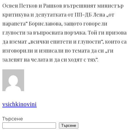
Освен Петков и Рашков вътрешният министър
критикува и депутатката от ПП-ДБ Лена „от
парапета“ Бориславова, защото говорели
глупости за въпросната поръчка. Той ги призова
да вземат „всички епитети и глупости“, които са
изговорили и изписали по темата да си „ги
залепят на челата и да си ходят с тях“.
vsichkinovini
Търсене
Търсене