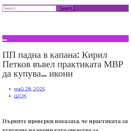
Skip
Search
to
for:
ВСИЧКИ НОВИНИ
content
ПП падна в капана: Кирил
Петков въвел практиката МВР
да купува… икони
май 28, 2025
ШОК
Първите проверки показаха, че практиката за
купуване на икони като средство за