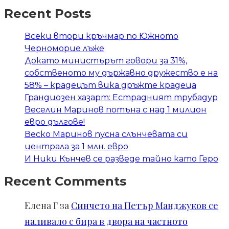
Recent Posts
Всеки втори кръчмар по Южното
Черноморие лъже
Докато министърът говори за 31%,
собственото му държавно дружество е на
58% – крадецът вика дръжте крадеца
Грандиозен хазарт: Естрадният трубадур
Веселин Маринов потъна с над 1 милион
евро дългове!
Веско Маринов пусна слънчевата си
централа за 1 млн. евро
И Ники Кънчев се разведе тайно като Геро
Recent Comments
Елена Г
за
Синчето на Петър Манджуков се
наливало с бира в двора на частното