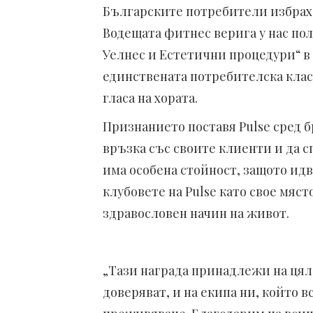
Българските потребители избра
Водещата
фитнес верига у нас пол
Уелнес и Естетични процедури“ в
единствената потребителска клас
гласа на хората.
Признанието поставя Pulse сред б
връзка със своите клиенти и да с
има особена стойност, защото идв
клубовете на Pulse като свое мяст
здравословен начин на живот.
„
Тази награда принадлежи на цяла
доверяват, и на екипа ни, който в