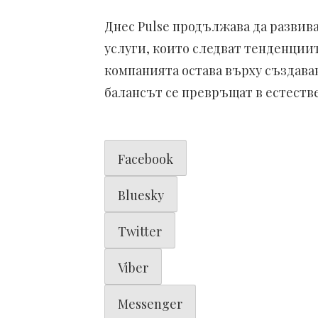
Днес Pulse продължава да развив
услуги, които следват тенденции
компанията остава върху създаван
балансът се превръщат в естеств
Facebook
Bluesky
Twitter
Viber
Messenger