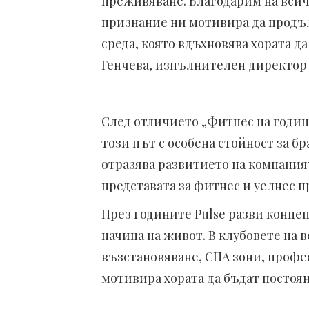
преживяване. Благодарим на всичк
признание ни мотивира да продъл
среда, която вдъхновява хората да
Генчева,
изпълнителен директор
След отличието „Фитнес на година
този път с особена стойност за б
отразява развитието на компания
представата за фитнес и уелнес 
През годините Pulse разви концеп
начина на живот. В клубовете на 
възстановяване, СПА зони, профе
мотивира хората да бъдат постоян