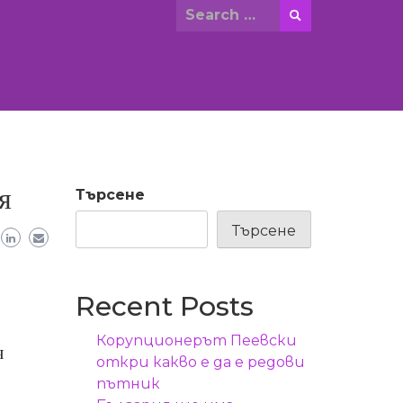
Search
for:
я
Търсене
Търсене
Recent Posts
Корупционерът Пеевски
я
откри какво е да е редови
пътник