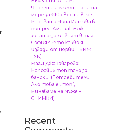
България ще има…
Ченгета и митничари на
море за €10 евро на вечер
Боневата Нона Йотова в
потрес: Ама как може
т
хората да живеят в тая
София?! (ето какво я
извади от нерви – ВИЖ
ТУК)
Маги Джанаварова:
Направих топ тяло за
бански! (Потребители:
Ако това е „топ“,
минаваме на мъже –
СНИМКИ)
е
Recent