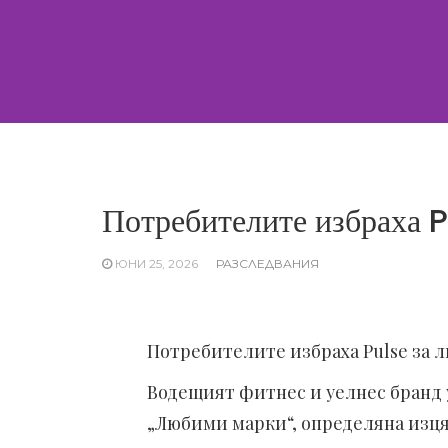
Skip
to
content
Потребителите избраха P
ЮНИ 25, 2026
РАЗСЛЕДВАНИЯ
Потребителите избраха Pulse за 
Водещият фитнес и уелнес бранд 
„Любими марки“, определяна изця