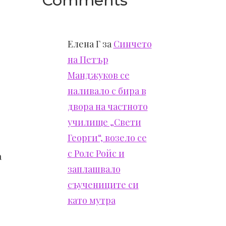
Comments
Елена Г
за
Синчето
на Петър
Манджуков се
наливало с бира в
двора на частното
училище „Свети
Георги“, возело се
с Ролс Ройс и
а
заплашвало
съучениците си
като мутра