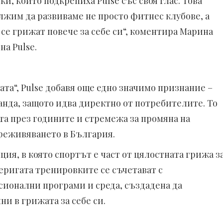
и, които подкрепиха Pulse със своя глас. Това
жим да развиваме не просто фитнес клубове, а
 се грижат повече за себе си“, коментира Марина
 на
Pulse.
та“, Pulse добавя още едно значимо признание –
ранда, защото идва директно от потребителите. То
та през годините и стремежа
з
а про
мяна на
преживяването в България.
ция, в която спортът е част от цялостната грижа з
веригата тренировките се съчетават с
сионални програми и среда, създадена да
ни в грижата за себе си.