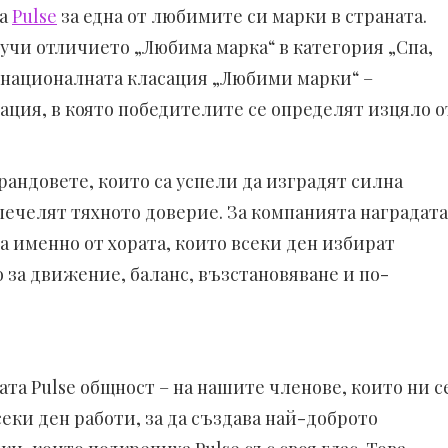
ха
Pulse
за една от любимите си марки в страната.
учи отличието „Любима марка“ в категория „Спа,
 националната класация „Любими марки“ –
ация, в която победителите се определят изцяло о
рандовете, които са успели да изградят силна
печелят тяхното доверие. За компанията наградата
а именно от хората, които всеки ден избират
о за движение, баланс, възстановяване и по-
та Pulse общност – на нашите членове, които ни с
секи ден работи, за да създава най-доброто