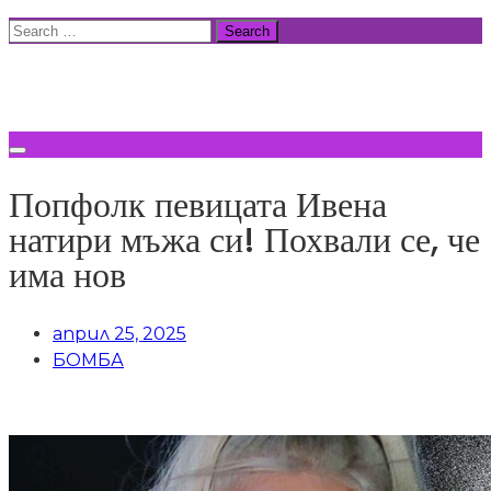
Skip
Search
to
for:
ВСИЧКИ НОВИНИ
content
Попфолк певицата Ивена
натири мъжа си! Похвали се, че
има нов
април 25, 2025
БОМБА