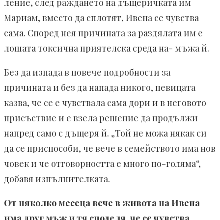
ление, след раждането на дъщеричката им
Мариам, вместо да сплотят, Ивена се чув­ства
сама. Според нея причината за раздялата им е
лошата токсична приятелска среда на- мъжа й.
Без да изпада в пове­че подробности за
причината и без да напада никого, певицата
казва, че се е чувствала сама дори и в неговото
при­съствие и е взела решение да продължи
напред само с дъщеря й. „Той не можа някак си
да се приспособи, че вече в семейството има нов
човек и че отговор­ността е много по-голяма“,
добавя изпълнител­ката.
От няколко месеца вече в живота на Ивена
има друг мъж и тя споделя, че се чувства