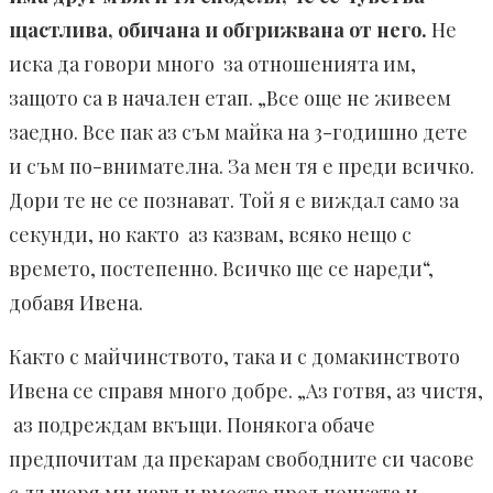
щастлива, обича­на и обгрижвана от него.
Не
иска да говори много за отношенията им,
защото са в начален етап. „Все още не живе­ем
заедно. Все пак аз съм майка на 3-годишно дете
и съм по-вни­мателна. За мен тя е преди всичко.
Дори те не се познават. Той я е виждал само за
секунди, но както аз казвам, всяко нещо с
времето, постепенно. Всичко ще се нареди“,
добавя Ивена.
Както с майчинството, така и с домакинството
Ивена се справя много добре. „Аз готвя, аз чистя,
аз подреждам вкъщи. Понякога обаче
предпочитам да прека­рам свободните си часо­ве