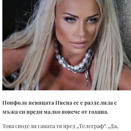
Попфолк певицата Ивена се е разделила с
мъжа си преди малко повече от година.
Това сподели самата тя пред „Теле­граф“. „Да,