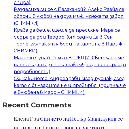
спира)
Разделиха ли се с Палаханов?! Алекс Раева се
обясни в любов на друг мъж, мрежата завря!
(СНИМКИ)
Крава да беше, щеше да пресъхне: Мара се
съдра да дои Теодор! (от седмица в Сен
Тропе, глупакът я води на шопинг в Париж –
СНИМКИ)
Мачото Сунай Ремзи ВТРЕЩИ: Светлана ме
натиска, но аз се скатавам! (още шокиращи
подробности)
Ох, какиното: Андреа заби млад руснак, след
като с българите не й провървя! (призна, че
е влюбена в Игор – СНИМКИ)
Recent Comments
Елена Г
за
Синчето на Петър Манджуков се
наливало с бира в двора на частното