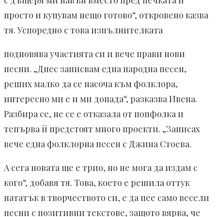
с дъщеря ми навън вместо пред печката и
просто и купувам нещо готово“, откровено казва
тя. Успоредно с това изпълнителката
подновява участията си и вече прави нови
песни. „Днес записвам една народна песен,
реших малко да се насоча към фолклора,
интересно ми е и ми допада“, разказва Ивена.
Разбира се, не се е отказала от попфолка и
тепърва й предстоят много проекти. „Записах
вече една фолклорна песен с Джина Стоева.
А сега новата ще е трио, но не мога да издам с
кого“, доба­вя тя. Това, което е решила оттук
ната­тък в творчеството си, е да пее само весели
песни с позитивни тексто­ве, защото вярва, че