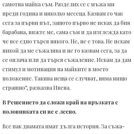
самотна майка съм. Разделих се с мъжа ми
преди година и няколко месеца. Каз­вам го чак
сега за първи път, защото първо не исках да бия
барабана, вижте ме, сама съм и да изглежда като
че все едно търся някого. Не, не е това. Не искам
никой да ме съжалява и не го казвам сега, за да
се оплача или да търся съжаление. Искам да дам
стимул и мотивация на майките в моето
положение. Такива неща се случват, няма нищо
страшно“, разказ­ва Ивена.
В Решението да сложи край на връзката с
поло­винката си не е лесно.
Все пак двамата имат дълга история. За съжа­