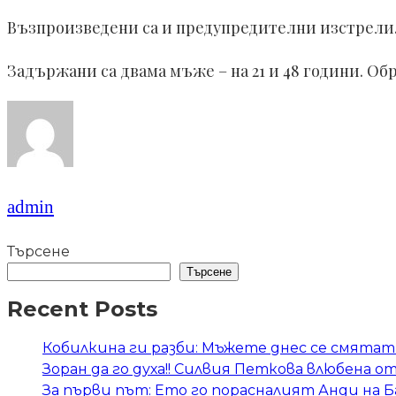
Възпроизведени са и предупредителни изстрели. 
Задържани са двама мъже – на 21 и 48 години. Об
admin
Търсене
Търсене
Recent Posts
Кобилкина ги разби: Мъжете днес се смятат 
Зоран да го духа!! Силвия Петкова влюбена о
За първи път: Ето го порасналият Анди на 