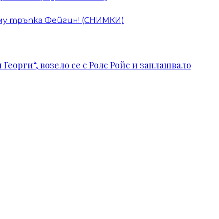
 му тръпка Фейгин! (СНИМКИ)
Георги“, возело се с Ролс Ройс и заплашвало