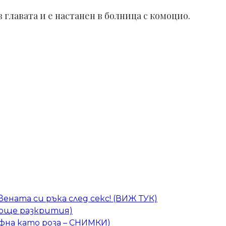
главата и е настанен в болница с комоцио.
ената си ръка след секс! (ВИЖ ТУК)
 (още разкрития)
фна като роза – СНИМКИ)