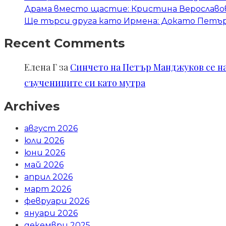
Драма вместо щастие: Кристина Верославов
Ще търси друга като Ирмена: Докато Петър 
Recent Comments
Елена Г
за
Синчето на Петър Манджуков се нал
съучениците си като мутра
Archives
август 2026
юли 2026
юни 2026
май 2026
април 2026
март 2026
февруари 2026
януари 2026
декември 2025