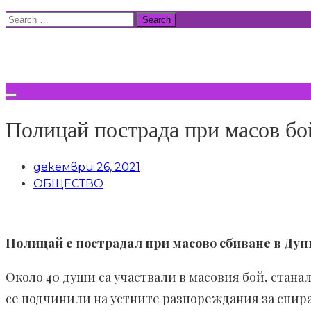
Skip
Search
to
for:
ВСИЧКИ НОВИНИ
content
Полицай пострада при масов бо
декември 26, 2021
ОБЩЕСТВО
Полицай е пострадал при масово сбиване в Ду
Около 40 души са участвали в масовия бой, стана
се подчинили на устните разпореждания за спира