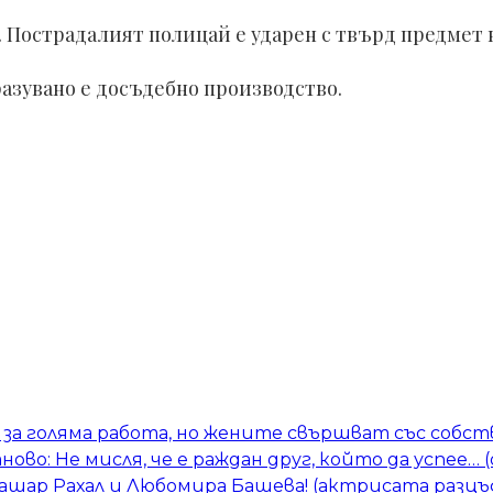
Пострадалият полицай е ударен с твърд предмет в 
разувано е досъдебно производство.
за голяма работа, но жените свършват със собств
тново: Не мисля, че е раждан друг, който да успее…
Башар Рахал и Любомира Башева! (актрисата разцъ