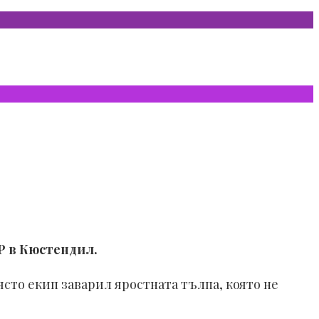
Р в Кюстендил.
ясто екип заварил яростната тълпа, която не