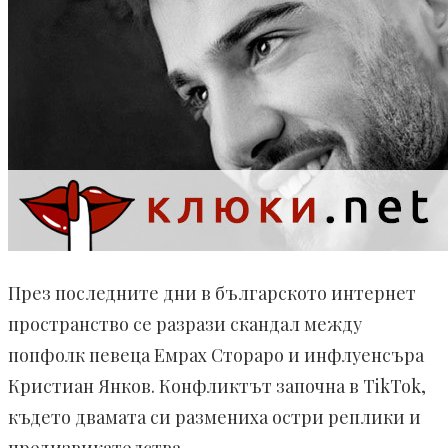
През последните дни в българското интернет
пространство се разрази скандал между
попфолк певеца Емрах Стораро и инфлуенсъра
Кристиан Янков. Конфликтът започна в TikTok,
където двамата си размениха остри реплики и