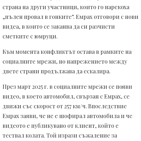
страна на други участници, които го нарекоха
„пълен провал в гонките“. Емрах отговори с нови
видеа, в които се заканва да си разчисти
сметките с юмруци.
Към момента конфликтът остава в рамките на
социалните мрежи, но напрежението между
двете страни продължава да ескалира.
През март 2025 г. в социалните мрежи се появи
видео, в което автомобил, свързан с Емрах, се
движи със скорост от 257 км/ч. Впоследствие
Емрах заяви, че не е шофирал автомобила и че
видеото е публикувано от клиент, който е
тествал колата. Той изрази съжаление за