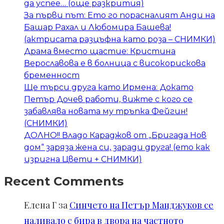
да успее… (още разкрития)
За първи път: Ето го порасналият Анди на
Башар Рахал и Любомира Башева!
(актрисата разцъфна като роза – СНИМКИ)
Драма вместо щастие: Кристина
Верославова е в болница с високорискова
бременност
Ще търси друга като Ирмена: Докато
Петър Дочев работи, вижте с кого се
забавлява новата му тръпка Фейгин!
(СНИМКИ)
ДОЛНО!! Владо Караджов от „Бригада Нов
дом“ заряза жена си, заради друга! (ето как
изригна Цвети + СНИМКИ)
Recent Comments
Елена Г
за
Синчето на Петър Манджуков се
наливало с бира в двора на частното