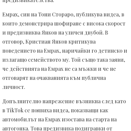
предизвикателства.
Емрах, син на Тони Стораро, публикува видеа, в
които демонстрира шофиране с висока скорост
и предизвиква Янков на уличен двубой. В
отговор, Кристиан Янков критикува
поведението на Емрах, наричайки го детинско и
излагащо семейството му. Той също така заяви,
че действията на Емрах не са мъжки и че не
отговарят на очакванията към публична
личност.
Допълнително напрежение възникна след като
в TikTok се появиха видеа, показващи как
автомобилът на Емрах изостава на старта на
автогонка. Това предизвика подигравки от