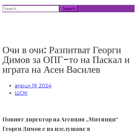
Skip
Search
to
for:
ВСИЧКИ НОВИНИ
content
Очи в очи: Разпитват Георги
Димов за ОПГ-то на Паскал и
играта на Асен Василев
април 19, 2024
ШОК
Новият директор на Агенция „Митници“
Георги Димов е на изслушане в