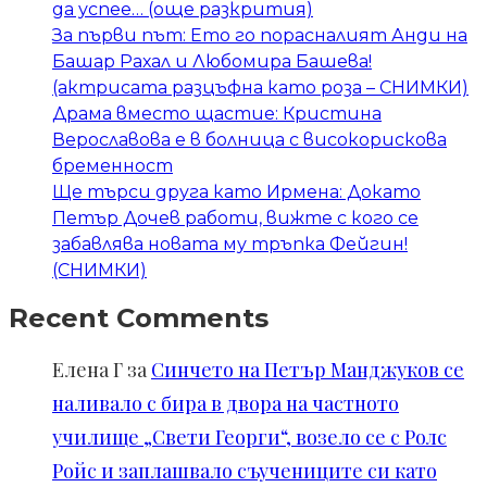
да успее… (още разкрития)
За първи път: Ето го порасналият Анди на
Башар Рахал и Любомира Башева!
(актрисата разцъфна като роза – СНИМКИ)
Драма вместо щастие: Кристина
Верославова е в болница с високорискова
бременност
Ще търси друга като Ирмена: Докато
Петър Дочев работи, вижте с кого се
забавлява новата му тръпка Фейгин!
(СНИМКИ)
Recent Comments
Елена Г
за
Синчето на Петър Манджуков се
наливало с бира в двора на частното
училище „Свети Георги“, возело се с Ролс
Ройс и заплашвало съучениците си като