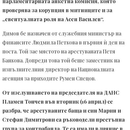
парламентарната анкетна комисия, която
проверява за корупция в митниците и за
„евентуалната роля на Асен Василев“.
Димов бе назначен от служебния министър на
финансите Людмила Петкова в първия ѝ ден на
поста. Той зае мястото на арестуваната Петя
Банкова. Допреди това той беше заместник на
изпълнителния директор на Националната
агенция за приходите Румен Спецов.
От изслушването на председателя на ДАНС
Пламен Тончев във вторник (16 април) се
разбра, че арестуваните баща и син Марин и
Стефан Димитрови са ръководели престъпна
група за контрабанда. Те са имали влияние в