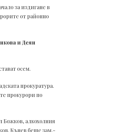
ачало за издигане в
урорите от районно
нкова и Деян
стават осем.
адската прокуратура.
ите прокурори по
л Божков, алкохолния
ов. Кънев беше зам.-