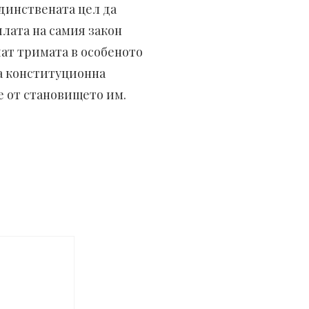
единствената цел да
лата на самия закон
шат тримата в особеното
на конституционна
е от становището им.