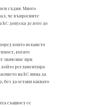
нен съдия. Много
вал, че въпросните
а КС допуска делото до
според които искането
тимост, когато
от значение при
, който регламентира
асянето на КС няма да
, без да остави каквато
ята същност се