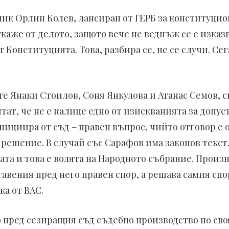
чик Орлин Колев, лансиран от ГЕРБ за конституцио
ткаже от делото, защото вече не веднъж се е изказ
Конституцията. Това, разбира се, не се случи. Сег
е Янаки Стоилов, Соня Янкулова и Атанас Семов, 
ятат, че не е налице едно от изискванията за допус
нициира от съд – правен въпрос, чийто отговор е 
 решение. В случай със Сарафов има законов текст
та и това е волята на Народното събрание. Произн
авения пред него правен спор, а решава самия спор
ка от ВАС.
о пред сезиращия съд съдебно производство по сво