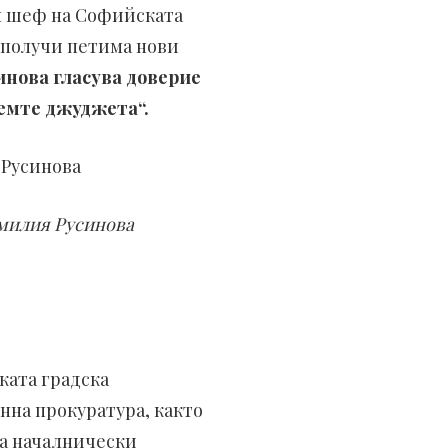
н шеф на Софийската
с получи петима нови
нова гласува доверие
семте джуджета“.
милия Русинова
ата градска
нна прокуратура, както
на началнически