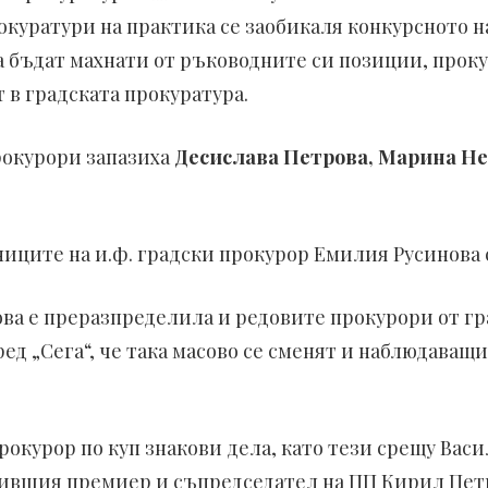
окуратури на практика се заобикаля конкурсното н
да бъдат махнати от ръководните си позиции, прок
т в градската прокуратура.
рокурори запазиха
Десислава Петрова, Марина Не
иците на и.ф. градски прокурор Емилия Русинова 
ова е преразпределила и редовите прокурори от гр
ед „Сега“, че така масово се сменят и наблюдаващ
окурор по куп знакови дела, като тези срещу Васи
ившия премиер и съпредседател на ПП Кирил Петк