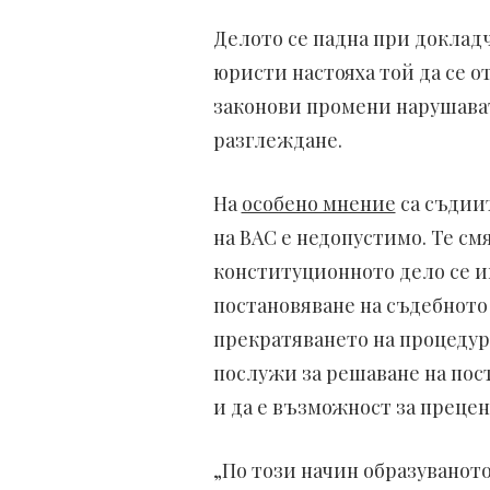
Делото се падна при доклад
юристи настояха той да се о
законови промени нарушават 
разглеждане.
На
особено мнение
са съдиит
на ВАС е недопустимо. Те см
конституционното дело се и
постановяване на съдебното
прекратяването на процедура
послужи за решаване на пост
и да е възможност за прецен
„По този начин образуванот