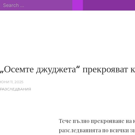
Skip
Search
to
for:
content
ВСИЧКИ НОВИНИ
„Осемте джуджета“ прекрояват к
ЮНИ 11, 2025
РАЗСЛЕДВАНИЯ
Тече пълно прекрояване на 
разследванията по всички зн