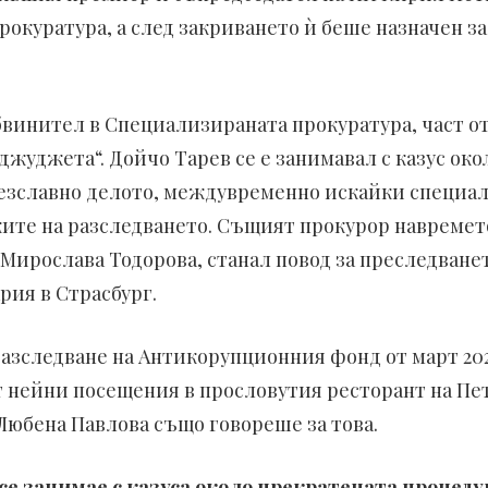
окуратура, а след закриването ѝ беше назначен за
винител в Специализираната прокуратура, част от
джуджета“. Дойчо Тарев се е занимавал с казус око
безславно делото, междувременно искайки специа
ките на разследването. Същият прокурор навремет
Мирослава Тодорова, станал повод за преследванет
рия в Страсбург.
разследване на Антикорупционния фонд от март 2024
т нейни посещения в прословутия ресторант на Пет
Любена Павлова също говореше за това.
е занимае с казуса около прекратената процедур