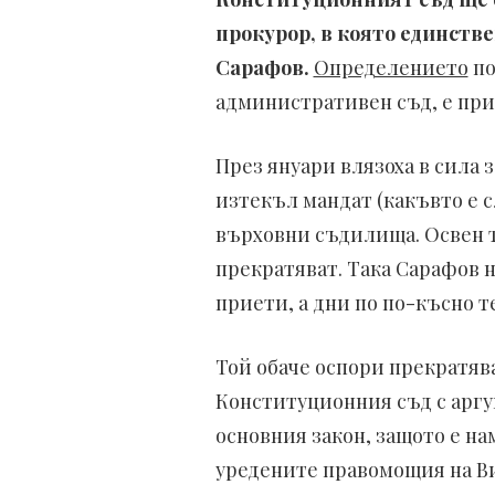
прокурор, в която единств
Сарафов.
Определението
по
административен съд, е приет
През януари влязоха в сила 
изтекъл мандат (какъвто е с
върховни съдилища. Освен т
прекратяват. Така Сарафов н
приети, а дни по по-късно т
Той обаче оспори прекратяв
Конституционния съд с аргу
основния закон, защото е на
уредените правомощия на Ви