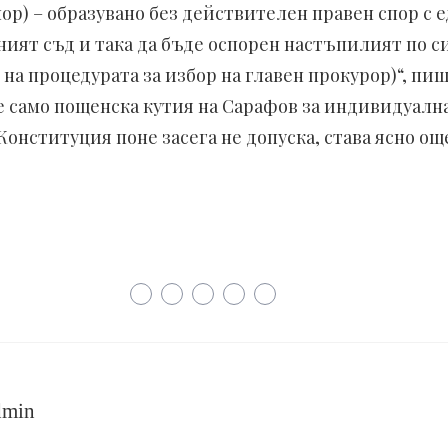
 спор) – образувано без действителен правен спор с 
ият съд и така да бъде оспорен настъпилият по си
на процедурата за избор на главен прокурор)“, пи
 е само пощенска кутия на Сарафов за индивидуал
Конституция поне засега не допуска, става ясно ощ
dmin