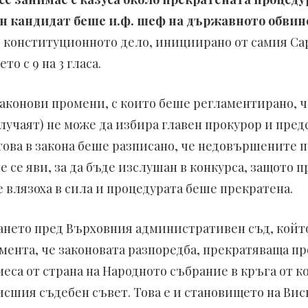
ен кандидат беше и.ф. шеф на държавното обви
 конституционното дело, инициирано от самия Са
о с 9 на 3 гласа.
законови промени, с които беше регламентирано, 
лучаят) не може да избира главен прокурор и пред
ова в закона беше разписано, че недовършените п
е се яви, за да бъде изслушан в конкурса, защото 
е влязоха в сила и процедурата беше прекратена.
ането пред Върховния административен съд, койт
мента, че законовата разпоредба, прекратяваща пр
меса от страна на Народното събрание в кръга от 
сшия съдебен съвет. Това е и становището на Вис