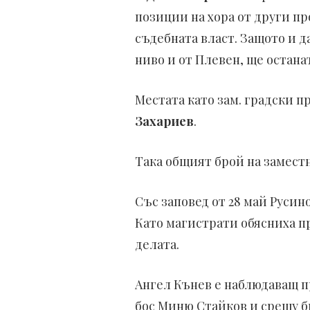
позиции на хора от други пр
съдебната власт. Защото и 
ниво и от Плевен, ще остана
Местата като зам. градски п
Захариев
.
Така общият брой на заместн
Със заповед от 28 май Русин
Като магистрати обясниха пр
делата.
Ангел Кънев е наблюдаващ пр
бос Миню Стайков и срещу б