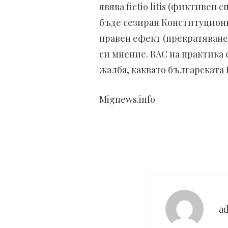
явява fictio litis (фиктивен
бъде сезиран Конституционн
правен ефект (прекратяване 
си мнение. ВАС на практика
жалба, каквато българската 
Mignews.info
a