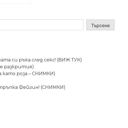
Търсене
та си ръка след секс! (ВИЖ ТУК)
още разкрития)
а като роза – СНИМКИ)
 тръпка Фейгин! (СНИМКИ)