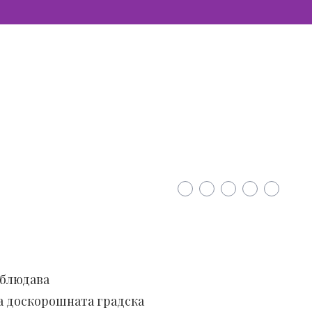
аблюдава
на доскорошната градска