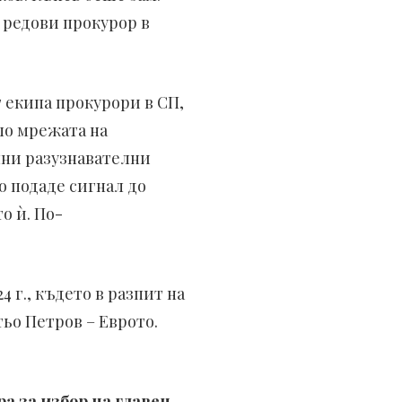
 редови прокурор в
 екипа прокурори в СП,
ло мрежата на
лни разузнавателни
о подаде сигнал до
о ѝ. По-
 г., където в разпит на
ьо Петров – Еврото.
а за избор на главен