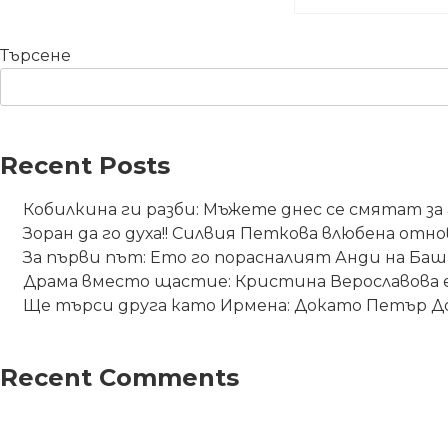
Търсене
Recent Posts
Кобилкина ги разби: Мъжете днес се смятат за 
Зоран да го духа!! Силвия Петкова влюбена отно
За първи път: Ето го порасналият Анди на Баш
Драма вместо щастие: Кристина Верославова е
Ще търси друга като Ирмена: Докато Петър До
Recent Comments