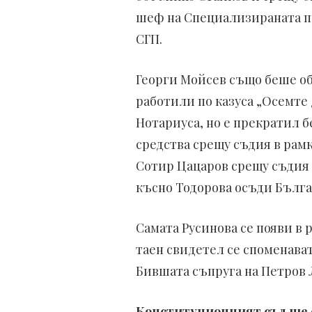
шеф на Специализираната пр
СГП.
Георги Мойсев също беше об
работили по казуса „Осемте 
Нотариуса, но е прекратил 
средства срещу съдия в рам
Сотир Цацаров срещу съдия 
късно Тодорова осъди Бълга
Самата Русинова се появи в 
таен свидетел се споменава
Бившата съпруга на Петров 
Конституционният съд ще с