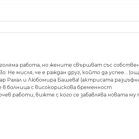
голяма работа, но жените свършват със собствена
во: Не мисля, че е раждан друг, който да успее… (
ар Рахал и Любомира Башева! (актрисата разцъфн
 в болница с високорискова бременност
чев работи, вижте с кого се забавлява новата му