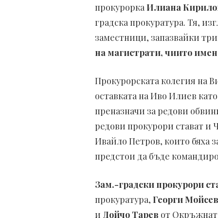
прокурорка
Илиана Кирило
градска прокуратура. Тя, из
заместници, запазвайки трим
на магистрати, чиито имен
Прокурорската колегия на В
оставката на Иво Илиев като
преназначи за редови обвин
редови прокурори стават и 
Ивайло Петров, които бяха 
предстои да бъде командиро
Зам.-градски прокурори ст
прокуратура,
Георги Мойсев
и
Дойчо Тарев
от Окръжната