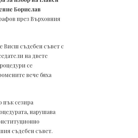
нение Борислав
рафов през Върховния
че Висш съдебен съвет с
седатели на двете
роцедури се
промените вече бяха
о пък сезира
оцедурата, нарушава
конституционно
шия съдебен съвет.