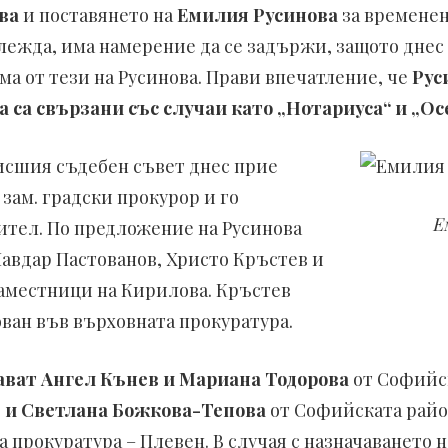
ва
и поставянето на
Емилия Русинова
за времене
глежда, има намерение да се задържи, защото дне
а от тези на Русинова. Прави впечатление, че
Руси
а са свързани със случаи като „Нотариуса“ и „О
исшия съдебен съвет днес прие
 зам. градски прокурор и го
Е
ител. По предложение на Русинова
Чавдар Пастованов, Христо Кръстев и
заместници на Кирилова. Кръстев
ван във върховната прокуратура.
ават Ангел Кънев и Мариана Тодорова
от Софийск
 и Светлана Божкова-Тепова
от Софийската райо
 прокуратура – Плевен. В случая с назначаването 