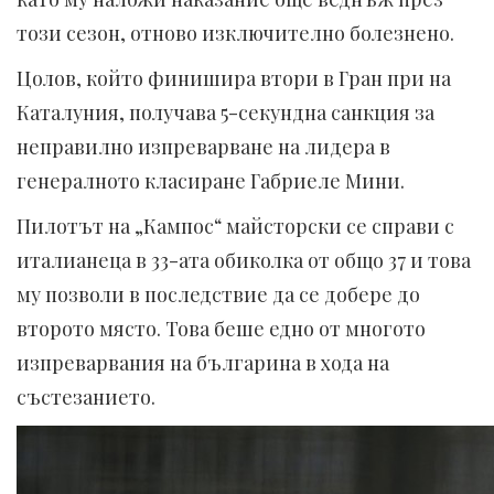
този сезон, отново изключително болезнено.
Цолов, който финишира втори в Гран при на
Каталуния, получава 5-секундна санкция за
неправилно изпреварване на лидера в
генералното класиране Габриеле Мини.
Пилотът на „Кампос“ майсторски се справи с
италианеца в 33-ата обиколка от общо 37 и това
му позволи в последствие да се добере до
второто място. Това беше едно от многото
изпреварвания на българина в хода на
състезанието.