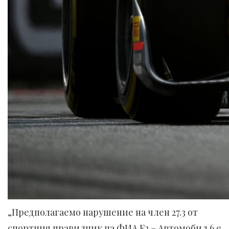
„Предполагаемо нарушение на член 27.3 от
спортния правилник на ФИА F2 – Автомобил 6 е