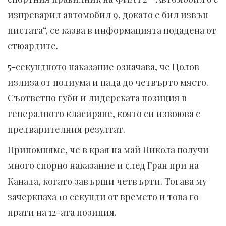
изпреварил автомобил 9, докато е бил извън
пистата“, се казва в информацията подадена от
стюардите.
5-секундното наказание означава, че Цолов
излиза от подиума и пада до четвърто място.
Съответно губи и лидерската позиция в
генералното класиране, която си извоюва с
предварителния резултат.
Припомняме, че в края на май Никола получи
много спорно наказание и след Гран при на
Канада, когато завърши четвърти. Тогава му
зачеркнаха 10 секунди от времето и това го
прати на 12-ата позиция.