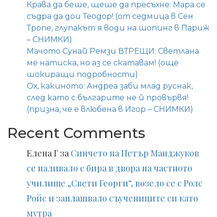
Крава да беше, щеше да пресъхне: Мара се
съдра да дои Теодор! (от седмица в Сен
Тропе, глупакът я води на шопинг в Париж
– СНИМКИ)
Мачото Сунай Ремзи ВТРЕЩИ: Светлана
ме натиска, но аз се скатавам! (още
шокиращи подробности)
Ох, какиното: Андреа заби млад руснак,
след като с българите не й провървя!
(призна, че е влюбена в Игор – СНИМКИ)
Recent Comments
Елена Г
за
Синчето на Петър Манджуков
се наливало с бира в двора на частното
училище „Свети Георги“, возело се с Ролс
Ройс и заплашвало съучениците си като
мутра