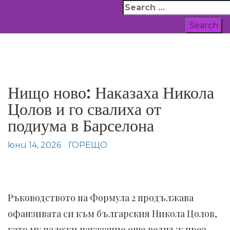
Skip
Search
to
for:
content
ВСИЧКИ НОВИНИ
Нищо ново: Наказаха Никола
Цолов и го свалиха от
подиума в Барселона
юни 14, 2026
ГОРЕЩО
Ръководството на Формула 2 продължава
офанзивата си към българския Никола Цолов,
като му наложи наказание още веднъж през