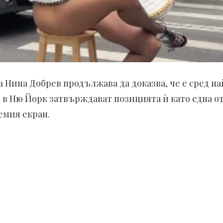
 Нина Добрев продължава да доказва, че е сред н
 в Ню Йорк затвърждават позицията ѝ като една от
емия екран.