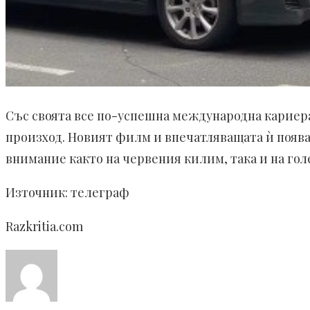
Със своята все по-успешна международна кариера
произход. Новият филм и впечатляващата ѝ поява
внимание както на червения килим, така и на гол
Източник: телеграф
Razkritia.com