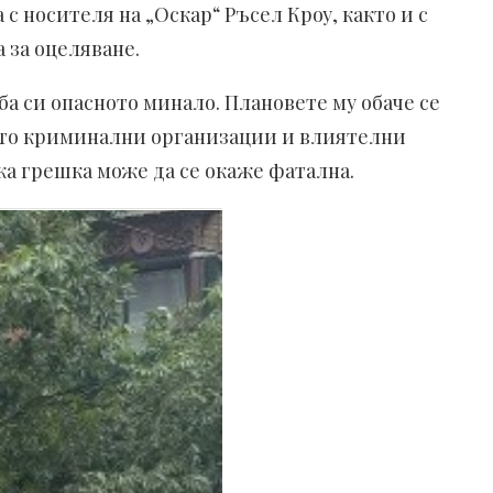
с носителя на „Оскар“ Ръсел Кроу, както и с
 за оцеляване.
ба си опасното минало. Плановете му обаче се
като криминални организации и влиятелни
яка грешка може да се окаже фатална.