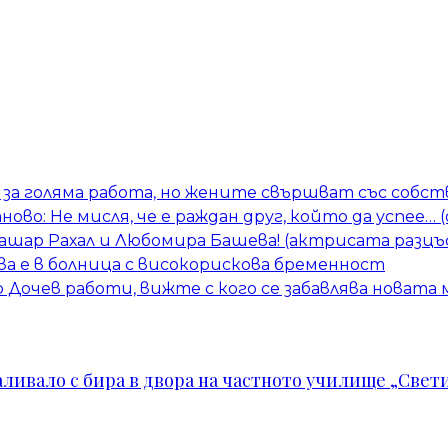
за голяма работа, но жените свършват със собств
тново: Не мисля, че е раждан друг, който да успее…
Башар Рахал и Любомира Башева! (актрисата разцъ
а е в болница с високорискова бременност
Дочев работи, вижте с кого се забавлява новата
ивало с бира в двора на частното училище „Свети 