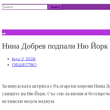
Skip
Search
to
for:
ВСИЧКИ НОВИНИ
content
Нина Добрев подпали Ню Йорк с
юли 2, 2026
ОБЩЕСТВО
Холивудската актриса с български корени Нина До
улиците на Ню Йорк. Със смела визия и безупреч
истински моден подиум.