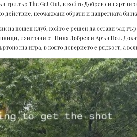
 трилър The Get Out, в който Добрев си партнира 
о действие, неочаквани обрати и напрегната битка
ик на нощен клуб, който е решен да остави зад гър
тъпници, изиграни от Нина Добрев и Арън Пол. До
ъртоносна игра, в която доверието е рядкост, а вс