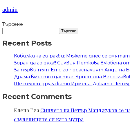
admin
Търсене
Търсене
Recent Posts
Кобилкина ги разби: Мъжете днес се смятат 
Зоран да го духа!! Силвия Петкова влюбена о
За първи път: Ето го порасналият Анди на 
Драма вместо щастие: Кристина Верославов
Ще търси друга като Ирмена: Докато Петър 
Recent Comments
Елена Г
за
Синчето на Петър Манджуков се нал
съучениците си като мутра