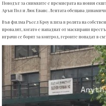
Поводът за снимките е премиерата на новия екшън
Арън Пол и Люк Еванс. Лентата обещава динамичн
Във филма Ръсел Кроу влиза в ролята на собствен
провалят, когато е нападнат от маскирани прес
играчи се борят за контрол, героите попадат в см