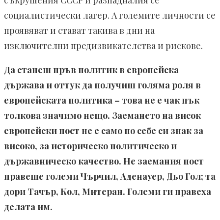
съкрушения СССР и разпадналия се
социалистически лагер. А големите личности се
проявяват и стават такива в дни на
изключителни предизвикателства и рискове.
Да станеш пръв политик в европейска
държава и оттук да получиш голяма роля в
европейската политика – това не е чак пък
толкова значимо нещо. Заемането на висок
европейски пост не е само по себе си знак за
високо, за историческо политическо и
държавническо качество. Не заемания пост
правеше големи Чърчил, Аденауер, Дьо Гол; та
дори Тачър, Кол, Митеран. Големи ги правеха
делата им.