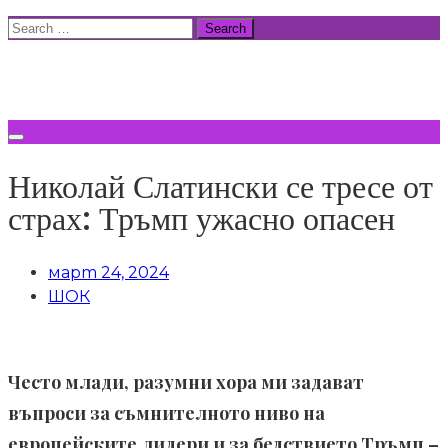
Skip
Search
to
for:
ВСИЧКИ НОВИНИ
content
Николай Слатински се тресе от
страх: Тръмп ужасно опасен
март 24, 2024
ШОК
Често млади, разумни хора ми задават
въпроси за съмнителното ниво на
европейските лидери и за бедствието Тръмп –