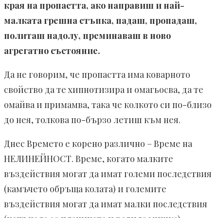
края на пропастта, ако направиш и най-
малката грешна стъпка, падаш, пропадаш,
политаш надолу, преминаваш в ново
агрегатно състояние.
Да не говорим, че пропастта има коварното
свойство да те хипнотизира и омагьосва, да те
омайва и примамва, така че колкото си по-близо
до нея, толкова по-бързо летиш към нея.
Днес Времето е корено различно – Време на
НЕЛИНЕЙНОСТ. Време, когато малките
въздействия могат да имат големи последствия
(камъчето обръща колата) и големите
въздействия могат да имат малки последствия