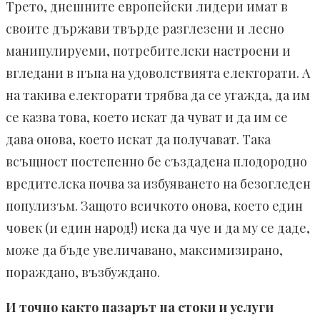
Трето, днешните европейски лидери имат в
своите държави твърде разглезени и лесно
манипулируеми, потребителски настроени и
вгледани в пъпа на удоволствията електорати. А
на такива електорати трябва да се угажда, да им
се казва това, което искат да чуват и да им се
дава онова, което искат да получават. Така
всъщност постепенно бе създадена плодородно
вредителска почва за избуяването на безогледен
популизъм. Защото всичкото онова, което един
човек (и един народ!) иска да чуе и да му се даде,
може да бъде увеличавано, максимизирано,
пораждано, възбуждано.
И точно както пазарът на стоки и услуги