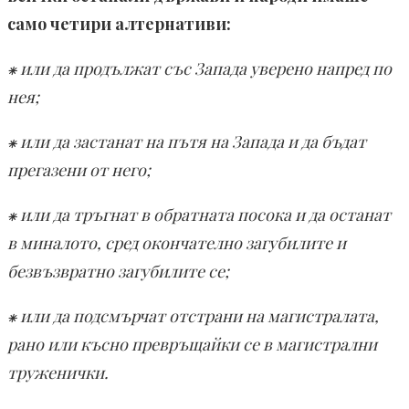
само четири алтернативи:
⁕ или да продължат със Запада уверено напред по
нея;
⁕ или да застанат на пътя на Запада и да бъдат
прегазени от него;
⁕ или да тръгнат в обратната посока и да останат
в миналото, сред окончателно загубилите и
безвъзвратно загубилите се;
⁕ или да подсмърчат отстрани на магистралата,
рано или късно превръщайки се в магистрални
труженички.