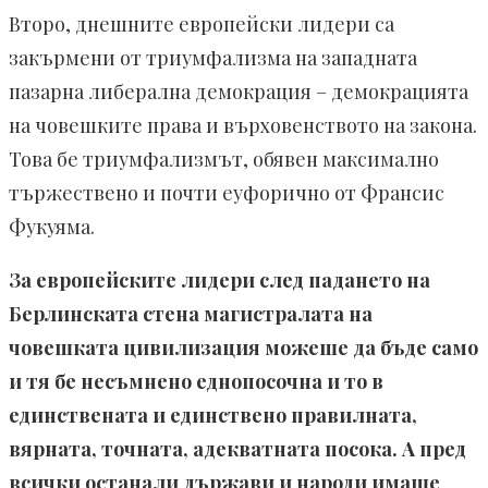
Второ, днешните европейски лидери са
закърмени от триумфализма на западната
пазарна либерална демокрация – демокрацията
на човешките права и върховенството на закона.
Това бе триумфализмът, обявен максимално
тържествено и почти еуфорично от Франсис
Фукуяма.
За европейските лидери след падането на
Берлинската стена магистралата на
човешката цивилизация можеше да бъде само
и тя бе несъмнено еднопосочна и то в
единствената и единствено правилната,
вярната, точната, адекватната посока. А пред
всички останали държави и народи имаше