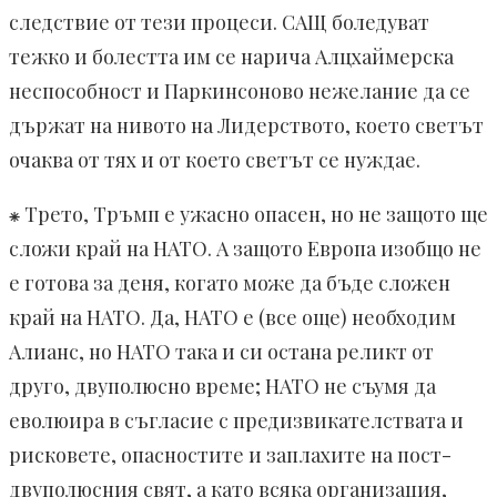
следствие от тези процеси. САЩ боледуват
тежко и болестта им се нарича Алцхаймерска
неспособност и Паркинсоново нежелание да се
държат на нивото на Лидерството, което светът
очаква от тях и от което светът се нуждае.
⁕ Трето, Тръмп е ужасно опасен, но не защото ще
сложи край на НАТО. А защото Европа изобщо не
е готова за деня, когато може да бъде сложен
край на НАТО. Да, НАТО е (все още) необходим
Алианс, но НАТО така и си остана реликт от
друго, двуполюсно време; НАТО не съумя да
еволюира в съгласие с предизвикателствата и
рисковете, опасностите и заплахите на пост-
двуполюсния свят, а като всяка организация,