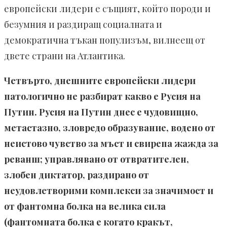
европейски лидери е същият, който породи и
безумния и раздиращ социалната и
демократична тъкан популизъм, вилнеещ от
двете страни на Атлантика.
Четвърто, днешните европейски лидери
патологично не разбират какво е Русия на
Путин. Русия на Путин днес е чудовищно,
метастазно, зловредо образувание, водено от
неистово чувство за мъст и свирепа жажда за
реванш; управлявано от отвратителен,
злобен диктатор, раздирано от
неудовлетворими комплекси за значимост и
от фантомна болка на велика сила
(фантомната болка е когато кракът,