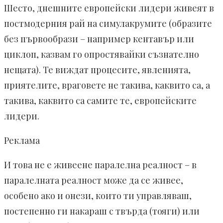
Шесто, днешните европейски лидери живеят в
постмодерния рай на симулакрумите (образите
без първообрази – например кентавър или
циклоп, казвам го опростявайки съзнателно
нещата). Те виждат процесите, явленията,
приятелите, враговете не такива, каквито са, а
такива, каквито са самите те, европейските
лидери.
Реклама
И това не е живеене паралелна реалност – в
паралелната реалност може да се живее,
особено ако и онези, които ти управляваш,
постепенно ги накараш с твърда (тояги) или