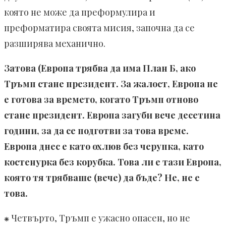
която не може да преформулира и
преформатира своята мисия, започна да се
разширява механично.
Затова (Европа трябва да има План Б, ако
Тръмп стане президент. За жалост, Европа не
е готова за времето, когато Тръмп отново
стане президент. Европа загуби вече десетина
години, за да се подготви за това време.
Европа днес е като охлюв без черупка, като
костенурка без корубка. Това ли е тази Европа,
която тя трябваше (вече) да бъде? Не, не е
това.
⁕ Четвърто, Тръмп е ужасно опасен, но не