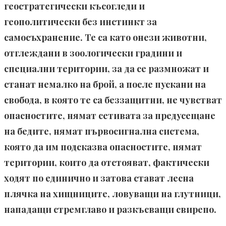
геостратегически късогледи и
геополитически без инстинкт за
самосъхранение. Те са като онези животни,
отглеждани в зоологически градини и
специални територии, за да се размножат и
станат немалко на брой, а после пускани на
свобода, в която те са беззащитни, не чувстват
опасностите, нямат сетивата за предусещане
на бедите, нямат първосигнална система,
която да им подсказва опасностите, нямат
територии, които да отстояват, фактически
ходят по единично и затова стават лесна
плячка на хищниците, ловуващи на глутници,
нападащи стремглаво и разкъсващи свирепо.