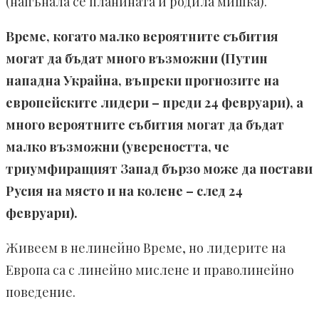
(напънала се планината и родила мишка).
Време, когато малко вероятните събития
могат да бъдат много възможни (Путин
нападна Украйна, въпреки прогнозите на
европейските лидери – преди 24 февруари), а
много вероятните събития могат да бъдат
малко възможни (увереността, че
триумфиращият Запад бързо може да постави
Русия на място и на колене – след 24
февруари).
Живеем в нелинейно Време, но лидерите на
Европа са с линейно мислене и праволинейно
поведение.