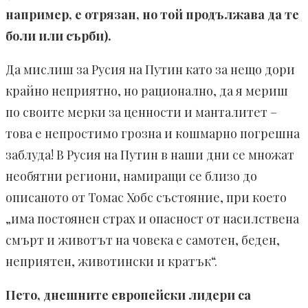
например, е отрязан, но той продължава да те
боли или сърби).
Да мислиш за Русия на Путин като за нещо дори
крайно неприятно, но рационално, да я мериш
по своите мерки за ценности и манталитет –
това е непростимо грозна и кошмарно погрешна
заблуда! В Русия на Путин в наши дни се множат
необятни региони, намиращи се близо до
описаното от Томас Хобс състояние, при което
„има постоянен страх и опасност от насилствена
смърт и животът на човека е самотен, беден,
неприятен, животински и кратък“.
Пето, днешните европейски лидери са