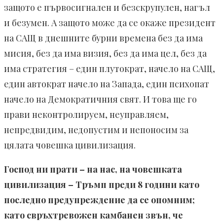
защото е първосигнален и безскрупулен, нагъл
и безумен. А защото може да се окаже президент
на САЩ в днешните бурни времена без да има
мисия, без да има визия, без да има цел, без да
има стратегия – един плутократ, начело на САЩ,
един автократ начело на Запада, един психопат
начело на Демократичния свят. И това ще го
прави неконтролируем, неуправляем,
непредвидим, недопустим и непоносим за
цялата човешка цивилизация.
Господ ни прати – на нас, на човешката
цивилизация – Тръмп преди 8 години като
последно предупреждение да се опомним;
като свръхтревожен камбанен звън, че