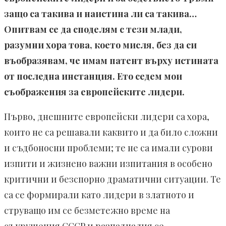
защо са такива и наистина ли са такива…
Опитвам се да споделям с тези млади,
разумни хора това, което мисля, без да си
въобразявам, че имам патент върху истината
от последна инстанция. Ето седем мои
съображения за европейските лидери.
Първо, днешните европейски лидери са хора,
които не са решавали каквито и да било сложни
и съдбоносни проблеми; те не са имали сурови
изпити и жизнено важни изпитания в особено
критични и безспорно драматични ситуации. Те
са се формирали като лидери в златното и
струващо им се безметежно време на