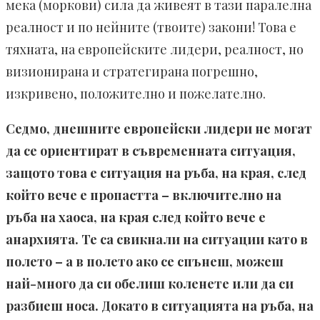
мека (моркови) сила да живеят в тази паралелна
реалност и по нейните (твоите) закони! Това е
тяхната, на европейските лидери, реалност, но
визионирана и стратегирана погрешно,
изкривено, положително и пожелателно.
Седмо, днешните европейски лидери не могат
да се ориентират в съвременната ситуация,
защото това е ситуация на ръба, на края, след
който вече е пропастта – включително на
ръба на хаоса, на края след който вече е
анархията. Те са свикнали на ситуации като в
полето – а в полето ако се спънеш, можеш
най-много да си обелиш коленете или да си
разбиеш носа. Докато в ситуацията на ръба, на