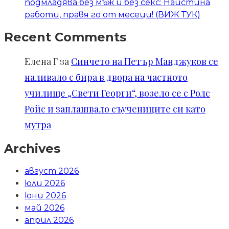
подмладява без мъж и без секс: Наистина
работи, правя го от месеци! (ВИЖ ТУК)
Recent Comments
Елена Г
за
Синчето на Петър Манджуков се
наливало с бира в двора на частното
училище „Свети Георги“, возело се с Ролс
Ройс и заплашвало съучениците си като
мутра
Archives
август 2026
юли 2026
юни 2026
май 2026
април 2026