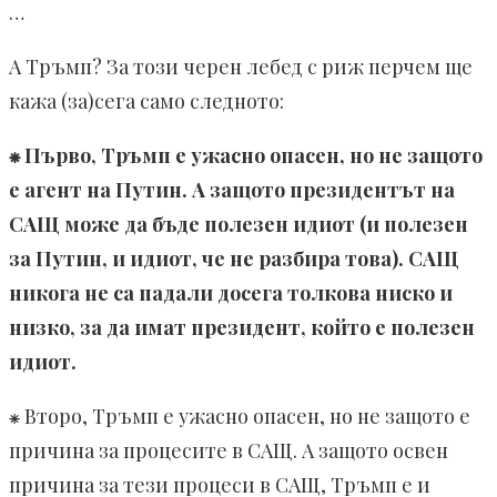
…
А Тръмп? За този черен лебед с риж перчем ще
кажа (за)сега само следното:
⁕ Първо, Тръмп е ужасно опасен, но не защото
е агент на Путин. А защото президентът на
САЩ може да бъде полезен идиот (и полезен
за Путин, и идиот, че не разбира това). САЩ
никога не са падали досега толкова ниско и
низко, за да имат президент, който е полезен
идиот.
⁕ Второ, Тръмп е ужасно опасен, но не защото е
причина за процесите в САЩ. А защото освен
причина за тези процеси в САЩ, Тръмп е и