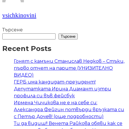
vsichkinovini
Търсене
Търсене
Recent Posts
Гонят с камъни Станислав Недков – Стъки,
първо отчет на парите (УНИЗИТЕЛНО
ВИДЕО)
ГЕРБ има кандидат-президент!
Депутатката Ирина Диамант изтри
профила си във фейсбук
Ирмена Чичикова не е на себе си:
Александра Фейгин потвърди връзката си
с Петър Дочев! (още подробности)
Ти да видиш!! Венета Райкова обяви как се