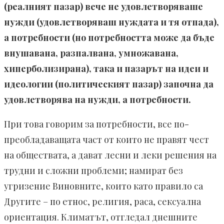
(реалният пазар) вече не удовлетворяваше
нужди (удовлетворяваш нуждата и тя отпада),
а потребности (но потребността може да бъде
внушавана, разпалвана, умножавана,
хиперболизирана), така и пазарът на идеи и
идеологии (политическият пазар) започна да
удовлетворява на нужди, а потребности.
При това говорим за потребности, все по-
преобладаващата част от които не правят чест
на обществата, а дават лесни и леки решения на
трудни и сложни проблеми; намират без
угризение Виновните, които като правило са
Другите – по етнос, религия, раса, сексуална
ориентация. Климатът, отгледал днешните