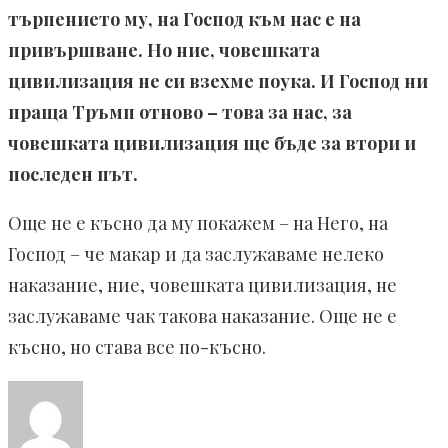
търпението му, на Господ към нас е на
привършване. Но ние, човешката
цивилизация не си взехме поука. И Господ ни
праща Тръмп отново – това за нас, за
човешката цивилизация ще бъде за втори и
последен път.
Още не е късно да му покажем – на Него, на
Господ – че макар и да заслужаваме нелеко
наказание, ние, човешката цивилизация, не
заслужаваме чак такова наказание. Още не е
късно, но става все по-късно.