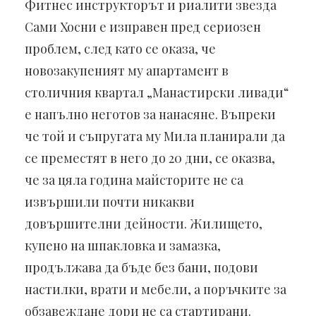
Фитнес инструкторът и риалити звезда
Сами Хосни е изправен пред сериозен
проблем, след като се оказа, че
новозакупеният му апартамент в
столичния квартал „Манастирски ливади“
е напълно неготов за нанасяне. Въпреки
че той и съпругата му Мила планирали да
се преместят в него до 20 дни, се оказва,
че за цяла година майсторите не са
извършили почти никакви
довършителни дейности. Жилището,
купено на шпакловка и замазка,
продължава да бъде без бани, подови
настилки, врати и мебели, а поръчките за
обзавеждане дори не са стартирани.