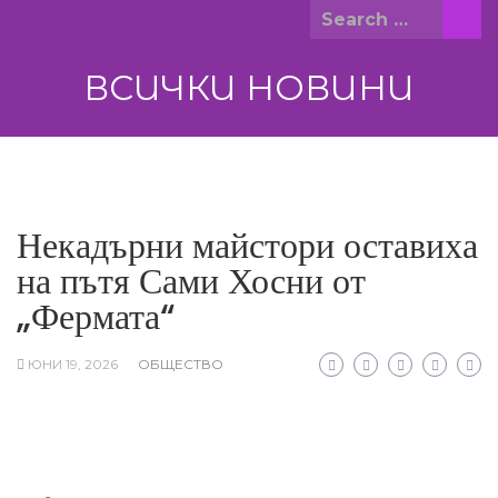
Skip
Search
to
for:
content
ВСИЧКИ НОВИНИ
Некадърни майстори оставиха
на пътя Сами Хосни от
„Фермата“
ЮНИ 19, 2026
ОБЩЕСТВО