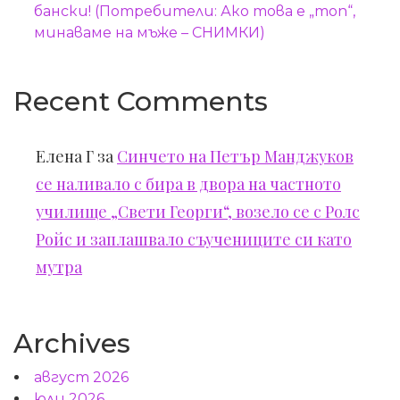
бански! (Потребители: Ако това е „топ“,
минаваме на мъже – СНИМКИ)
Recent Comments
Елена Г
за
Синчето на Петър Манджуков
се наливало с бира в двора на частното
училище „Свети Георги“, возело се с Ролс
Ройс и заплашвало съучениците си като
мутра
Archives
август 2026
юли 2026