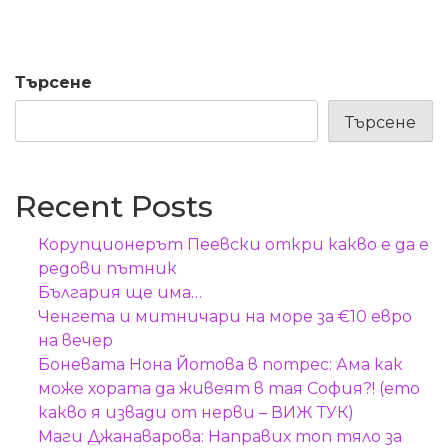
Търсене
Търсене
Recent Posts
Корупционерът Пеевски откри какво е да е
редови пътник
България ще има…
Ченгета и митничари на море за €10 евро
на вечер
Боневата Нона Йотова в потрес: Ама как
може хората да живеят в тая София?! (ето
какво я извади от нерви – ВИЖ ТУК)
Маги Джанаварова: Направих топ тяло за