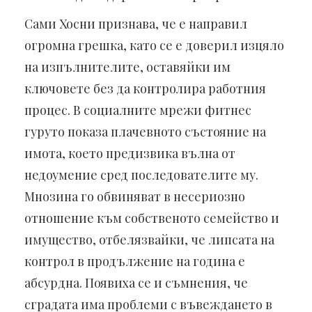
Сами Хосни признава, че е направил
огромна грешка, като се е доверил изцяло
на изпълнителите, оставяйки им
ключовете без да контролира работния
процес. В социалните мрежи фитнес
гуруто показа плачевното състояние на
имота, което предизвика вълна от
недоумение сред последователите му.
Мнозина го обвиняват в несериозно
отношение към собственото семейство и
имущество, отбелязвайки, че липсата на
контрол в продължение на година е
абсурдна. Появиха се и съмнения, че
сградата има проблеми с въвеждането в