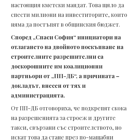
настоящия кметски мандат. Това щяло да
спести милиони на инвеститорите, които
няма да постъпят в общинския бюджет.
Според „Спаси София“ инициатори на
отлагането на двойното поскъпване на
строителните разрешителни са
доскорошните им коалиционни
партньори от „ПП-ДБ“, а причината –
докладът, внесен от тях и
администрацията.
От ПП-ДБ отговориха, че подкрепят скока
на разрешенията за строеж и другите
такси, свързани със строителството, но
искат това да стане през по-мащабни