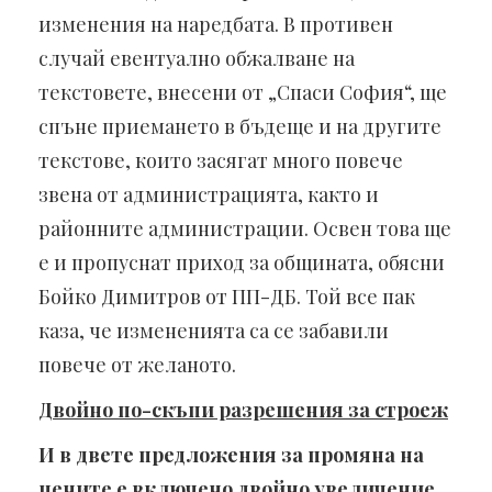
изменения на наредбата. В противен
случай евентуално обжалване на
текстовете, внесени от „Спаси София“, ще
спъне приемането в бъдеще и на другите
текстове, които засягат много повече
звена от администрацията, както и
районните администрации. Освен това ще
е и пропуснат приход за общината, обясни
Бойко Димитров от ПП-ДБ. Той все пак
каза, че измененията са се забавили
повече от желаното.
Двойно по-скъпи разрешения за строеж
И в двете предложения за промяна на
цените е включено двойно увеличение