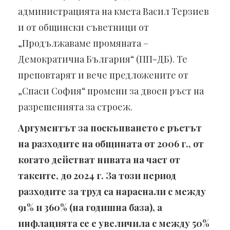
администрацията на кмета Васил Терзиев
и от общински съветници от
„Продължаваме промяната –
Демократична България“ (ПП-ДБ). Те
преповтарят и вече предложените от
„Спаси София“ промени за двоен ръст на
разрешенията за строеж.
Аргументът за поскъпването е ръстът
на разходите на общината от 2006 г., от
когато действат нивата на част от
таксите, до 2024 г. За този период
разходите за труд са нараснали с между
91% и 360% (на годишна база), а
инфлацията се е увеличила с между 50%