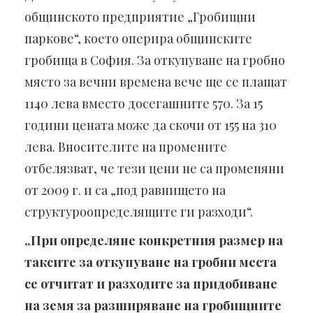
общинското предприятие „Гробищни
паркове“, което оперира общинските
гробища в София. За откупуване на гробно
място за вечни времена вече ще се плащат
1140 лева вместо досегашните 570. За 15
години цената може да скочи от 155 на 310
лева. Вносителите на промените
отбелязват, че тези цени не са променяни
от 2009 г. и са „под равнището на
структуроопределящите ги разходи“.
„При определяне конкретния размер на
таксите за откупуване на гробни места
се отчитат и разходите за придобиване
на земя за разширяване на гробищните