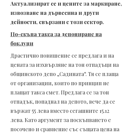
Актуализират се и цените за маркиране,
извозване на дървесина и други
дейности, свързани с този сектор.
По-скъпа такса за депониране на
боклуци
Драстично повишение се предлага и на
цената за изхвърляне на тон отпадъци на
общинското депо „Садината“. Тя се плаща
от организации, които по принцип не
плащат такса смет. Предлага се за тон
отпадък, попаднал на депото, вече да се
вържат 55 лева вместо сегашните 15.12
лева. Като аргумент за поскъпването е
посочено и сравнение със същата цена на