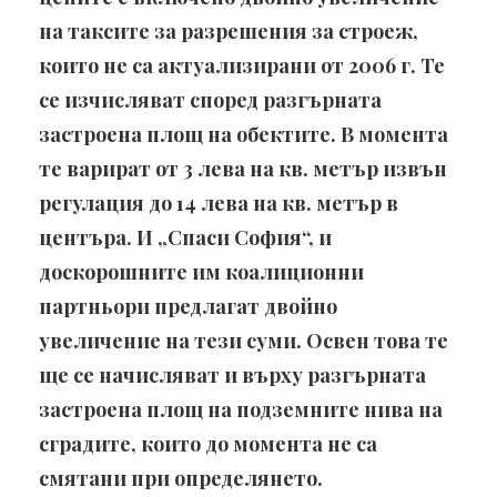
на таксите за разрешения за строеж,
които не са актуализирани от 2006 г. Те
се изчисляват според разгърната
застроена площ на обектите. В момента
те варират от 3 лева на кв. метър извън
регулация до 14 лева на кв. метър в
центъра. И „Спаси София“, и
доскорошните им коалиционни
партньори предлагат двойно
увеличение на тези суми. Освен това те
ще се начисляват и върху разгърната
застроена площ на подземните нива на
сградите, които до момента не са
смятани при определянето.