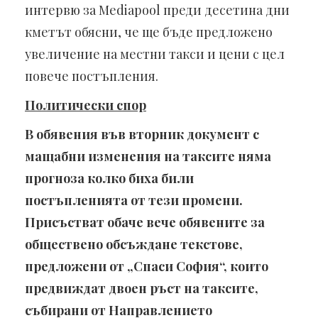
интервю за Mediapool преди десетина дни
кметът обясни, че ще бъде предложено
увеличение на местни такси и цени с цел
повече постъпления.
Политически спор
В обявения във вторник документ с
мащабни изменения на таксите няма
прогноза колко биха били
постъпленията от тези промени.
Присъстват обаче вече обявените за
обществено обсъждане текстове,
предложени от „Спаси София“, които
предвиждат двоен ръст на таксите,
събирани от Направлението