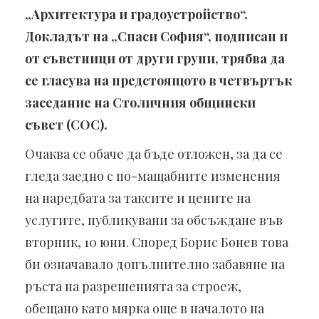
„Архитектура и градоустройство“.
Докладът на „Спаси София“, подписан и
от съветници от други групи, трябва да
се гласува на предстоящото в четвъртък
заседание на Столичния общински
съвет (СОС).
Очаква се обаче да бъде отложен, за да се
гледа заедно с по-мащабните изменения
на наредбата за таксите и цените на
услугите, публикувани за обсъждане във
вторник, 10 юни. Според Борис Бонев това
би означавало допълнително забавяне на
ръста на разрешенията за строеж,
обещано като мярка още в началото на