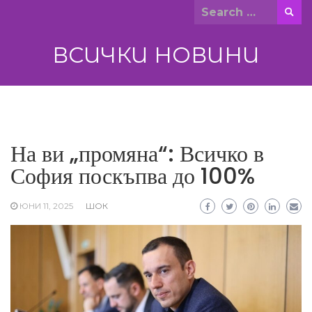
Skip
Search
to
for:
content
ВСИЧКИ НОВИНИ
На ви „промяна“: Всичко в
София поскъпва до 100%
ЮНИ 11, 2025
ШОК