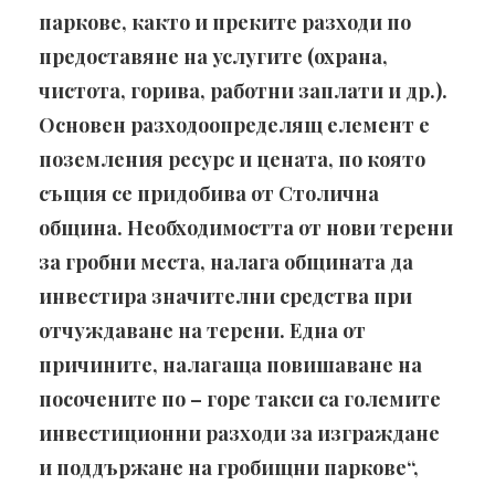
паркове, както и преките разходи по
предоставяне на услугите (охрана,
чистота, горива, работни заплати и др.).
Основен разходоопределящ елемент е
поземления ресурс и цената, по която
същия се придобива от Столична
община. Необходимостта от нови терени
за гробни места, налага общината да
инвестира значителни средства при
отчуждаване на терени. Една от
причините, налагаща повишаване на
посочените по – горе такси са големите
инвестиционни разходи за изграждане
и поддържане на гробищни паркове“,