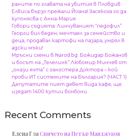
раните по главата на убития в Пловдив
Елвиса бързо прежали Йоана! Засякоха го да
купонясва с Анна-Мария
Говори съдията: Линчуваният “педофил”
Георги бил беден, мечтаел за семейство и
деца, продавал картофи на пазара, умрял в
адски мъки!
Мръсни схеми в Narod.bg: Божидар Божанов
и босът на „Телелинк” Любомир Минчев от
„онази яхта” с гангстера Доктора – кой
проби ИТ системите на България? (ЧАСТ 1)
Депутатите пият девет вида кафе, ще
изядат 1400 кутии бонбони
Recent Comments
Елена Г
за
Синчето на Петър Манджуков