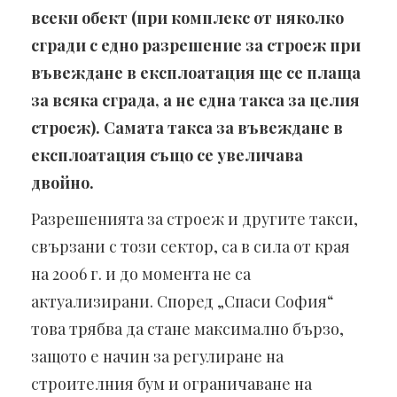
всеки обект (при комплекс от няколко
сгради с едно разрешение за строеж при
въвеждане в експлоатация ще се плаща
за всяка сграда, а не една такса за целия
строеж). Самата такса за въвеждане в
експлоатация също се увеличава
двойно.
Разрешенията за строеж и другите такси,
свързани с този сектор, са в сила от края
на 2006 г. и до момента не са
актуализирани. Според „Спаси София“
това трябва да стане максимално бързо,
защото е начин за регулиране на
строителния бум и ограничаване на