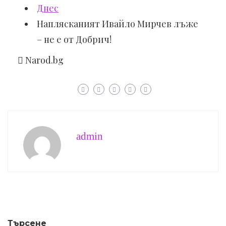
Днес
Наплясканият Ивайло Мирчев лъже
– не е от Добрич!
Narod.bg
admin
Търсене