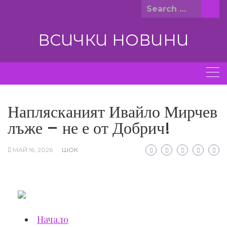
Skip
Search
to
for:
content
ВСИЧКИ НОВИНИ
Наплясканият Ивайло Мирчев
лъже – не е от Добрич!
МАЙ 16, 2026
ШОК
Начало