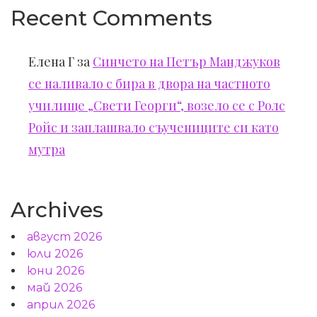
Recent Comments
Елена Г
за
Синчето на Петър Манджуков
се наливало с бира в двора на частното
училище „Свети Георги“, возело се с Ролс
Ройс и заплашвало съучениците си като
мутра
Archives
август 2026
юли 2026
юни 2026
май 2026
април 2026