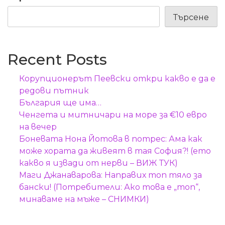
Търсене
Recent Posts
Корупционерът Пеевски откри какво е да е
редови пътник
България ще има…
Ченгета и митничари на море за €10 евро
на вечер
Боневата Нона Йотова в потрес: Ама как
може хората да живеят в тая София?! (ето
какво я извади от нерви – ВИЖ ТУК)
Маги Джанаварова: Направих топ тяло за
бански! (Потребители: Ако това е „топ“,
минаваме на мъже – СНИМКИ)