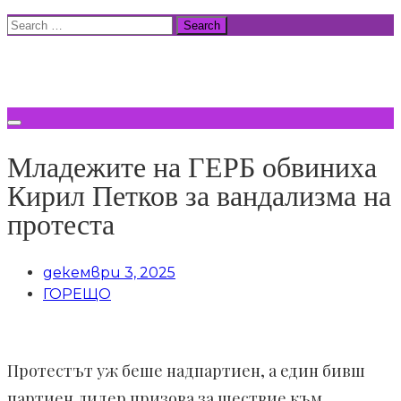
Skip
Search
to
for:
ВСИЧКИ НОВИНИ
content
Младежите на ГЕРБ обвиниха
Кирил Петков за вандализма на
протеста
декември 3, 2025
ГОРЕЩО
Протестът уж беше надпартиен, а един бивш
партиен лидер призова за шествие към