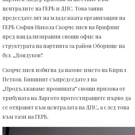
централите на ГЕРБ и ДПС. Това заяви
председателят на младежката организация на
ГЕРБ София Никола Скорчелиев на брифинг
пред вандализирания снощи офис на
структурата на партията за район Оборище на
бул. „Дондуков“.
Скорчелиев избягна да назове името на Кирил
Петков. Бившият съпредседател на
„Продължаваме промяната“ снощи призова от
трибуната на Ларгото протестиращите първо да
се отправят към централата на ДПС, а след това
към тази на ГЕРБ.