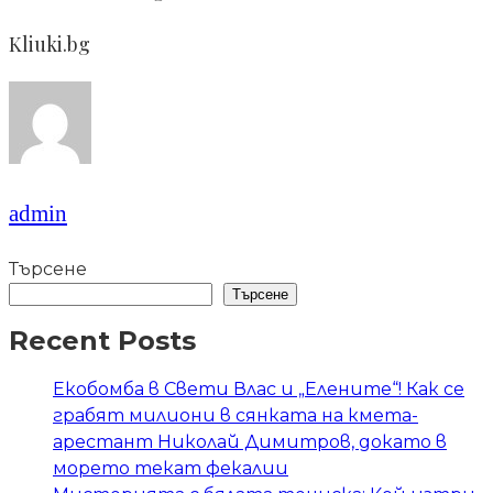
Kliuki.bg
admin
Търсене
Търсене
Recent Posts
Екобомба в Свети Влас и „Елените“! Как се
грабят милиони в сянката на кмета-
арестант Николай Димитров, докато в
морето текат фекалии