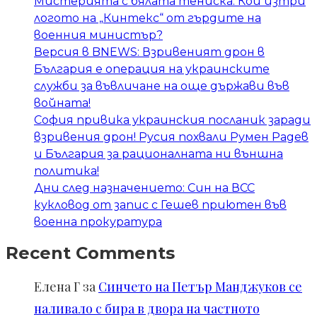
Мистерията с бялата тениска: Кой изтри
логото на „Кинтекс“ от гърдите на
военния министър?
Версия в BNEWS: Взривеният дрон в
България е операция на украинските
служби за въвличане на още държави във
войната!
София привика украинския посланик заради
взривения дрон! Русия похвали Румен Радев
и България за рационалната ни външна
политика!
Дни след назначението: Син на ВСС
кукловод от запис с Гешев приютен във
военна прокуратура
Recent Comments
Елена Г
за
Синчето на Петър Манджуков се
наливало с бира в двора на частното