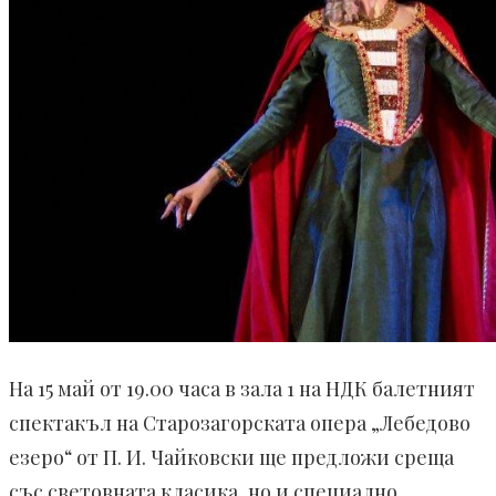
На 15 май от 19.00 часа в зала 1 на НДК балетният
спектакъл на Старозагорската опера „Лебедово
езеро“ от П. И. Чайковски ще предложи среща
със световната класика, но и специално,