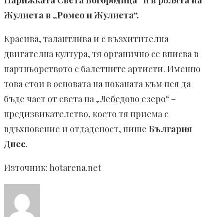
Парижката Света Богородица“ и в ролята на
Жулиета в „Ромео и Жулиета“.
Красива, талантлива и с възхитителна
двигателна култура, тя органично се вписва в
партньорството с балетните артисти. Именно
това стои в основата на поканата към нея да
бъде част от света на „Лебедово езеро“ –
предизвикателство, което тя приема с
вдъхновение и отдаденост, пише
България
Днес.
Източник: hotarena.net