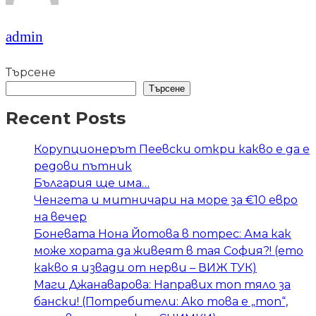
admin
Търсене
Търсене
Recent Posts
Корупционерът Пеевски откри какво е да е
редови пътник
България ще има…
Ченгета и митничари на море за €10 евро
на вечер
Боневата Нона Йотова в потрес: Ама как
може хората да живеят в тая София?! (ето
какво я извади от нерви – ВИЖ ТУК)
Маги Джанаварова: Направих топ тяло за
бански! (Потребители: Ако това е „топ“,