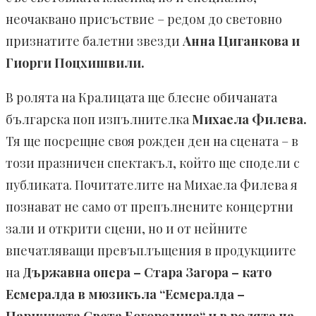
неочаквано присъствие – редом до световно
признатите балетни звезди
Анна Циганкова и
Гиорги Поцхишвили.
В ролята на Кралицата ще блесне обичаната
българска поп изпълнителка
Михаела Филева.
Тя ще посрещне своя рожден ден на сцената – в
този празничен спектакъл, който ще сподели с
публиката. Почитателите на Михаела Филева я
познават не само от препълнените концертни
зали и открити сцени, но и от нейните
впечатляващи превъплъщения в продукциите
на
Държавна опера – Стара Загора – като
Есмералда в мюзикъла “Есмералда –