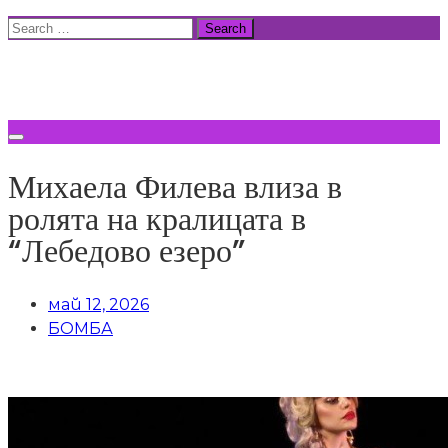
Skip
Search
to
for:
ВСИЧКИ НОВИНИ
content
Михаела Филева влиза в
ролята на кралицата в
“Лебедово езеро”
май 12, 2026
БОМБА