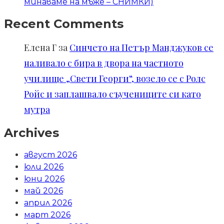
минаваме на мъже – СНИМКИ)
Recent Comments
Елена Г
за
Синчето на Петър Манджуков се
наливало с бира в двора на частното
училище „Свети Георги“, возело се с Ролс
Ройс и заплашвало съучениците си като
мутра
Archives
август 2026
юли 2026
юни 2026
май 2026
април 2026
март 2026