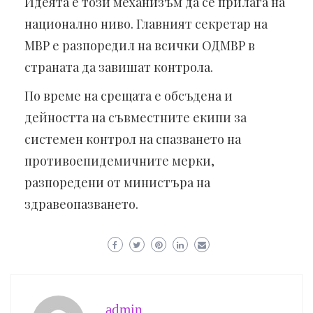
Идеята е този механизъм да се прилага на
национално ниво. Главният секретар на
МВР е разпоредил на всички ОДМВР в
страната да завишат контрола.
По време на срещата е обсъдена и
дейността на съвместните екипи за
системен контрол на спазването на
противоепидемичните мерки,
разпоредени от министъра на
здравеопазването.
admin