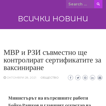
Skip
Search
to
for:
content
ВСИЧКИ НОВИНИ
МВР и РЗИ съвместно ще
контролират сертификатите за
ваксиниране
ОКТОМВРИ 28, 2021
ОБЩЕСТВО
Министърът на вътрешните работи
Бойко Рашков и главният секретар на