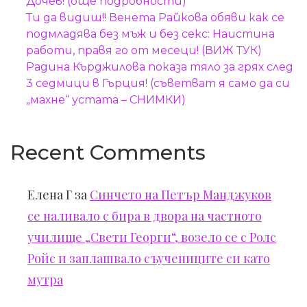
Дочев! (още подробности)
Ти да видиш!! Венета Райкова обяви как се
подмладява без мъж и без секс: Наистина
работи, правя го от месеци! (ВИЖ ТУК)
Радина Кърджилова показа тяло за грях след
3 седмици в Гърция! (съветват я само да си
„махне“ устата – СНИМКИ)
Recent Comments
Елена Г
за
Синчето на Петър Манджуков
се наливало с бира в двора на частното
училище „Свети Георги“, возело се с Ролс
Ройс и заплашвало съучениците си като
мутра