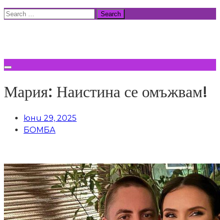
Skip
Search
to
for:
ВСИЧКИ НОВИНИ
content
Мария: Наистина се омъжвам!
юни 29, 2025
БОМБА