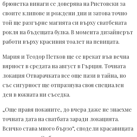
брюнетка винаги се доверява на Ристовски за
своите клипове и рождени дни и затова точно
той ще разгърне магията си върху сватбената
рокля на бъдещата булка. В момента дизайнерът
работи върху красивия тоалет на певицата.
Мария и Теодор Петков ще се врекат във вечна
вярност в средата на август в Гърция. Точната
локация Отварачката все още пази в тайна, но
със сигурност ще отпразнува своя специален
ден в южната ни съседка.
„Още правя поканите, до вчера даже не знаехме
точната дата на сватбата заради локацията.
Всичко става много бързо“, сподели красавицата