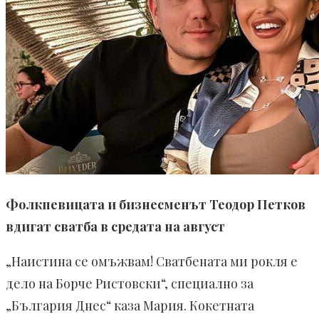
Фолкпевицата и бизнесменът Теодор Петков
вдигат сватба в средата на август
„Наистина се омъжвам! Сватбената ми рокля е
дело на Борче Ристовски“, специално за
„България Днес“ каза Мария. Кокетната