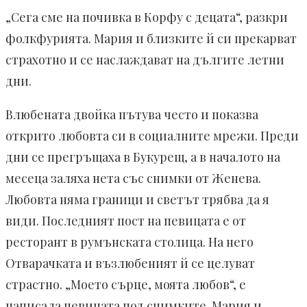
„Сега сме на почивка в Корфу с децата“, разкри
фолкфурията. Мария и близките й си прекарват
страхотно и се наслаждават на дългите летни
дни.
Влюбената двойка пътува често и показва
открито любовта си в социалните мрежи. Преди
дни се прегръщаха в Букурещ, а в началото на
месеца заляха нета със снимки от Женева.
Любовта няма граници и светът трябва да я
види. Последният пост на певицата е от
ресторант в румънската столица. На него
Отварачката и възлюбеният й се целуват
страстно. „Моето сърце, моята любов“, е
написала певицата под снимките. Мария и