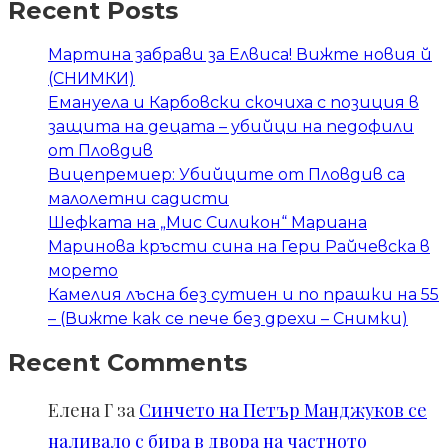
Recent Posts
Мартина забрави за Елвиса! Вижте новия й
(СНИМКИ)
Емануела и Карбовски скочиха с позиция в
защита на децата – убийци на педофили
от Пловдив
Вицепремиер: Убийците от Пловдив са
малолетни садисти
Шефката на „Мис Силикон“ Мариана
Маринова кръсти сина на Гери Райчевска в
морето
Камелия лъсна без сутиен и по прашки на 55
– (Вижте как се пече без дрехи – Снимки)
Recent Comments
Елена Г
за
Синчето на Петър Манджуков се
наливало с бира в двора на частното