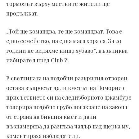
тормозът върху местните жители ще
продължат.
„Той ще командва, те ще командват. Това е
едно семейство, на една маса хора са. За 20
години не видяхме нищо хубаво”, възкликва
избирател пред Club Z.
В светлината на подобни разкрития отворен
остава въпросът дали кметът на Поморие с
присъствието си на следизборното джамбуре
толерира подобно грубо погазване на закона
от страна на бившия кмет и дали
възнамерява да разпъва чадър над щерка му,
коментираха наблюдатели.