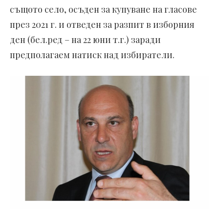
същото село, осъден за купуване на гласове
през 2021 г. и отведен за разпит в изборния
ден (бел.ред – на 22 юни т.г.) заради
предполагаем натиск над избиратели.