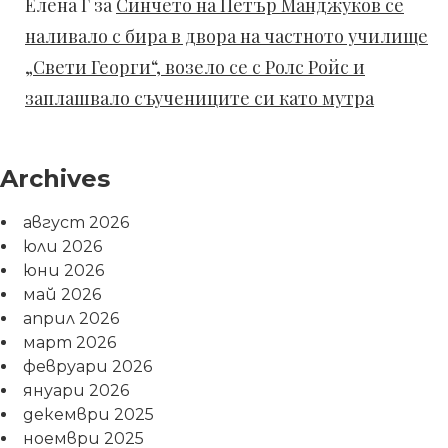
Елена Г
за
Синчето на Петър Манджуков се
наливало с бира в двора на частното училище
„Свети Георги“, возело се с Ролс Ройс и
заплашвало съучениците си като мутра
Archives
август 2026
юли 2026
юни 2026
май 2026
април 2026
март 2026
февруари 2026
януари 2026
декември 2025
ноември 2025