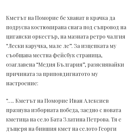
Кметът на Поморие бе хванат в крачка да
подрусва костюмирана снага под съпровод на
цигански оркестър, на мазната ретро чалгия
“Лески каручка, мале ле”. За изцепката му
съобщава местна фейсбук страница,
озаглавена “Медия България”, разяснявайки
причината за приповдигнатото му
настроение:
“….. Кметът на Поморие Иван Алексиев
празнува изборната победа, заедно с новата
кметица на село Бата Златина Петрова. Тя е
дъщеря на бившия кмет на селото Георги