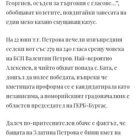
Георгиев, осъден за търговия с гласове…”,
обобщават колегите, повдигайки завесата на
един меко казано смущаващ казус.
На 22 юни т.г. Петрова печели извънредния
селски вот със 279 на 240 гласа срещу човека
на БСП Валентин Петров. Най-вероятно
Алексиев, в чийто обхват попада с. Бата, е
дошъл да полее победата, въпреки че
кметицата проформа се е кандидатирала като
независима, а поморийският градоначалник е
областен председател на ГЕРБ-Бургас.
Далеч по-притеснителен обаче е фактът, че
бащата на Златина Петрова е бивш кмет на