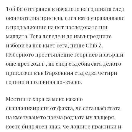
Той бе отстранен в началото на годината след
окончателна присъда, след като управляваше
в продължение на пет последователни
мандата. Това доведе и до извънредните
избори за нов кмет сега, пише Club Z.
Изборното престъпление Георгиев извърши
още през 2021 г., но след съдебна сага делото
приключи във Върховния съд едва четири
години и половина по-късно.
Местните хора са меко казано
скандализирани от факта, че сега щафетата
на кметуването поема родната му дъщеря,
което било ясен знак, че лошите практики и