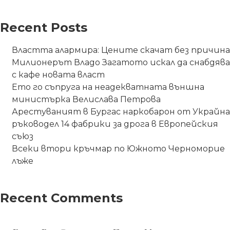
Recent Posts
Властта алармира: Цените скачат без причина
Милионерът Владо Загатото искал да снабдява
с кафе новата власт
Ето го съпруга на неадекватната външна
министърка Велислава Петрова
Арестуваният в Бургас наркобарон от Украйна
ръководел 14 фабрики за дрога в Европейския
съюз
Всеки втори кръчмар по Южното Черноморие
лъже
Recent Comments