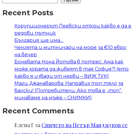
Търсене
Recent Posts
Корупционерът Пеевски откри какво е да е
редови пътник
България ще има…
Ченгета и митничари на море за €10 евро
на вечер
Боневата Нона Йотова в потрес: Ама как
може хората да живеят в тая София?! (ето
какво я извади от нерви – ВИЖ ТУК)
Маги Джанаварова: Направих топ тяло за
бански! (Потребители: Ако това е „топ“,
минаваме на мъже – СНИМКИ)
Recent Comments
Елена Г
за
Синчето на Петър Манджуков се