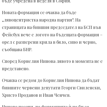
бъде учредена в неделя в София.
Новата формация се очаква да бъде
„лявоцентристка народна партия“. На
страницата на бившия председател на БСП във
Фейсбук вече е логото на бъдещата формация –
орел с разперени крила в бяло, сиво и черно,
съобщава БНР.
Според Корнелия Нинова лявото в момента не е
представено.
Очаква се редом до Корнелия Нинова да бъдат
бившите червени депутати Георги Свиленски,
Христо Проданов и Иван Ченчев.
Нинова посочи, че формацията ѝ не би се