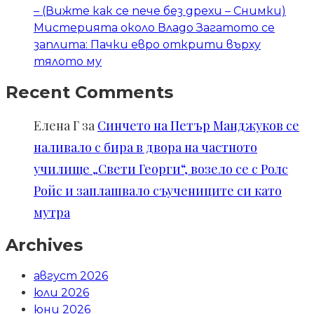
– (Вижте как се пече без дрехи – Снимки)
Мистерията около Владо Загатото се
заплита: Пачки евро открити върху
тялото му
Recent Comments
Елена Г
за
Синчето на Петър Манджуков се
наливало с бира в двора на частното
училище „Свети Георги“, возело се с Ролс
Ройс и заплашвало съучениците си като
мутра
Archives
август 2026
юли 2026
юни 2026