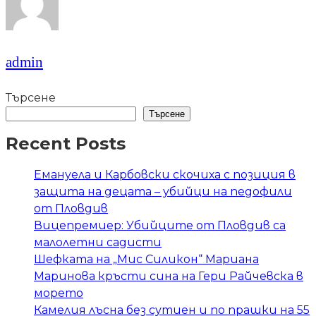
admin
Търсене
Търсене
Recent Posts
Емануела и Карбовски скочиха с позиция в
защита на децата – убийци на педофили
от Пловдив
Вицепремиер: Убийците от Пловдив са
малолетни садисти
Шефката на „Мис Силикон“ Мариана
Маринова кръсти сина на Гери Райчевска в
морето
Камелия лъсна без сутиен и по прашки на 55