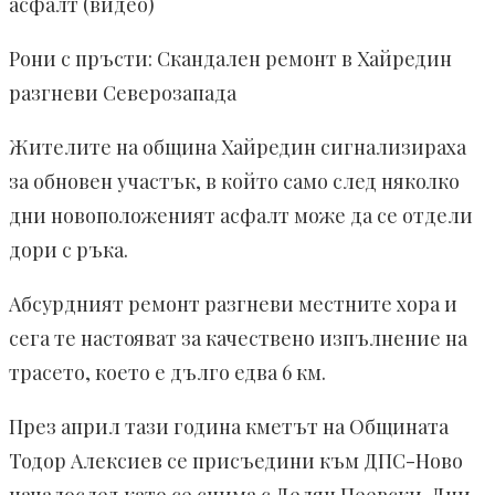
асфалт (видео)
Рони с пръсти: Скандален ремонт в Хайредин
разгневи Северозапада
Жителите на община Хайредин сигнализираха
за обновен участък, в който само след няколко
дни новоположеният асфалт може да се отдели
дори с ръка.
Абсурдният ремонт разгневи местните хора и
сега те настояват за качествено изпълнение на
трасето, което е дълго едва 6 км.
През април тази година кметът на Общината
Тодор Алексиев се присъедини към ДПС-Ново