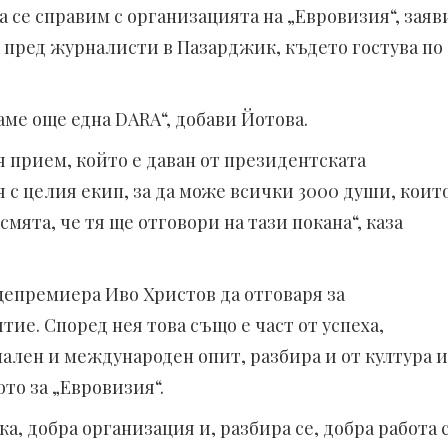
а се справим с организацията на „Евровизия“, заяв
пред журналисти в Пазарджик, където гостува по
аме още една DARA“, добави Йотова.
 прием, който е даван от президентската
я с целия екип, за да може всички 3000 души, коит
смята, че тя ще отговори на тази покана“, каза
цепремиера Иво Христов да отговаря за
ие. Според нея това също е част от успеха,
ален и международен опит, разбира и от култура и
то за „Евровизия“.
а, добра организация и, разбира се, добра работа 