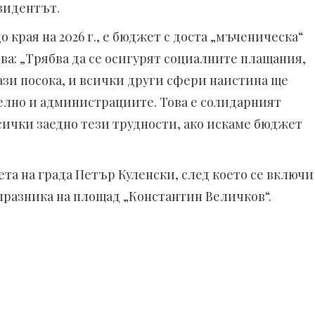
зидентът.
 края на 2026 г., е бюджет с доста „мъченическа“
ва: „Трябва да се осигурят социалните плащания,
ази посока, и всички други сфери наистина ще
елно и администрациите. Това е солидарният
сички заедно тези трудности, ако искаме бюджет
та на града Петър Куленски, след което се включи
празника на площад „Константин Величков“.