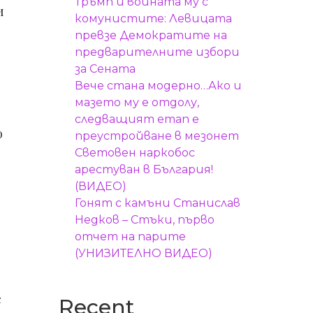
Тръмп и войната му с
и
комунистите: Левицата
превзе Демократите на
предварителните избори
за Сената
Вече стана модерно…Ако и
мазето му е отдолу,
следващият етап е
о
преустройване в мезонет
Световен наркобос
арестуван в България!
(ВИДЕО)
Гонят с камъни Станислав
Недков – Стъки, първо
отчет на парите
(УНИЗИТЕЛНО ВИДЕО)
с
Recent