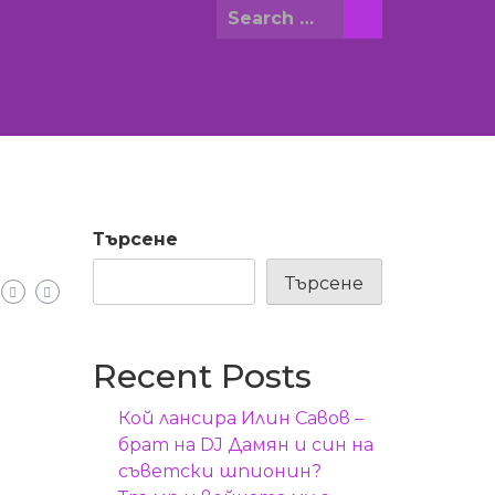
Search
for:
Търсене
Търсене
Recent Posts
Кой лансира Илин Савов –
брат на DJ Дамян и син на
съветски шпионин?