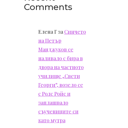
Comments
Елена Г
за
Синчето
на Петър
Манджуков се
наливало с бира в
двора на частното
училище „Свети
Георги“, возело се
с Ролс Ройс и
заплашвало
съучениците си
като мутра