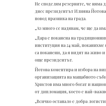
Не споделям резервите, че няма д
днес президентът Илияна Йотова 
повод празника на града.
„Аз много се надявам, че ще да им
„Дара e поканена на традиционния
институция на 24 май, поканихме 
са поканени, да я видят на живо и 
още президентът.
Йотова коментира и избора на ви
организацията на мащабното събит
Христов има много богат и национ
от дипломация, което е най-важно
„Всичко останало е добра логистик