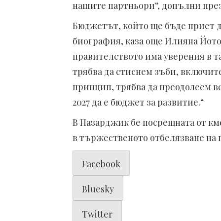
нашите партньори“, допълни пре
Бюджетът, който ще бъде приет до
биография, каза още Илияна Йото
правителството има уверения в т
трябва да стиснем зъби, включит
принцип, трябва да преодолеем в
2027 да е бюджет за развитие.“
В Пазарджик бе посрещната от кме
в тържественото отбелязване на 
Facebook
Bluesky
Twitter