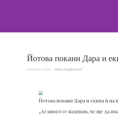
Skip
to
content
Йотова покани Дара и ек
МАЙ 21, 2026
РАЗСЛЕДВАНИЯ
Йотова покани Дара и екипа ѝ на 
„Аз много се надявам, че ще да и