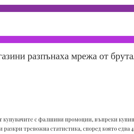
азини разпънаха мрежа от брут
т купувачите с фалшиви промоции, въпреки купищ
 разкри тревожна статистика, според която едва 