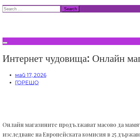
Skip
Search
to
for:
ВСИЧКИ НОВИНИ
content
Интернет чудовища: Онлайн маг
май 17, 2026
ГОРЕЩО
Онлайн магазините продължават масово да мамя
изследване на Европейската комисия в 25 държави