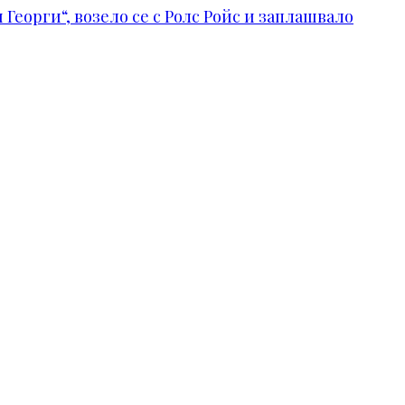
Георги“, возело се с Ролс Ройс и заплашвало