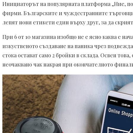
Инициаторът на популярната платформа „Ние, по
фирми. Българските и чуждестранните търговци 
лепят нови етикети един върху друг, за да скрия
При 6 от 10 магазина изобщо не е ясно каква е на
изкуственото създаване на паника чрез подвежд
стока остават само 2 бройки в склада. Освен тов
неочаквано чак накрая при окончателното финал