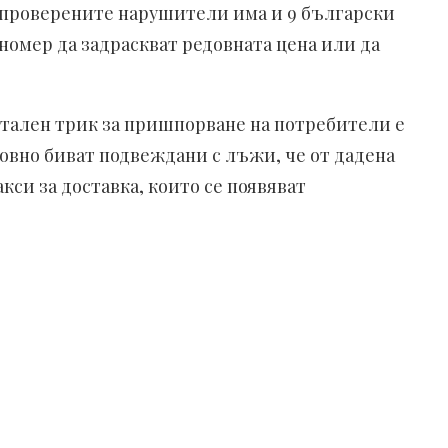
 проверените нарушители има и 9 български
омер да задраскват редовната цена или да
брутален трик за пришпорване на потребители е
овно биват подвеждани с лъжи, че от дадена
кси за доставка, които се появяват