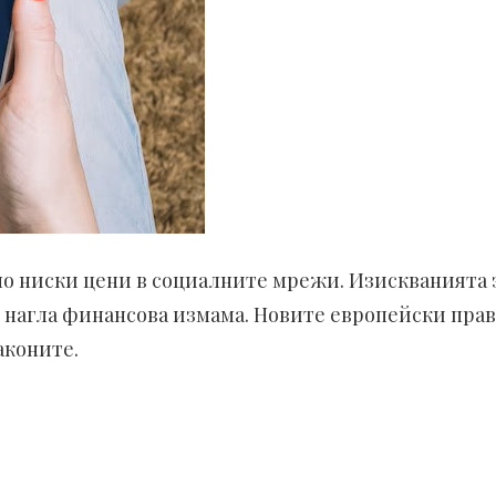
но ниски цени в социалните мрежи. Изискванията 
т нагла финансова измама. Новите европейски прав
аконите.