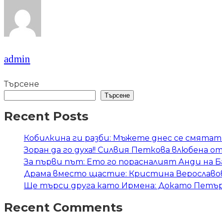
admin
Търсене
Търсене
Recent Posts
Кобилкина ги разби: Мъжете днес се смятат 
Зоран да го духа!! Силвия Петкова влюбена о
За първи път: Ето го порасналият Анди на 
Драма вместо щастие: Кристина Верославов
Ще търси друга като Ирмена: Докато Петър 
Recent Comments