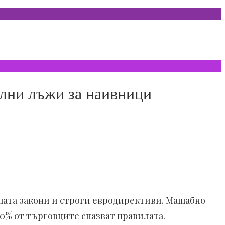
ални лъжи за наивници
ата закони и строги евродирективи. Мащабно
40% от търговците спазват правилата.