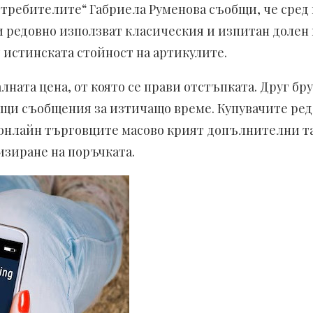
требителите“ Габриела Руменова съобщи, че сред
редовно използват класическия и изпитан долен н
т истинската стойност на артикулите.
чалната цена, от която се прави отстъпката. Друг 
ащи съобщения за изтичащо време. Купувачите ред
а, онлайн търговците масово крият допълнителни та
изиране на поръчката.