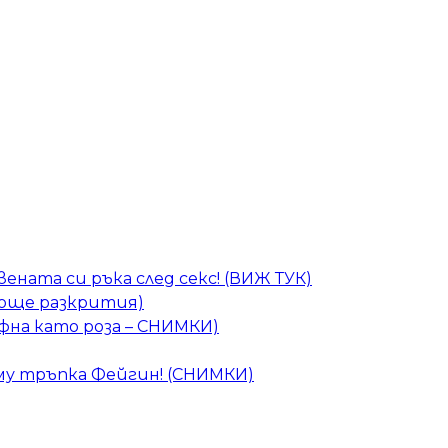
ената си ръка след секс! (ВИЖ ТУК)
 (още разкрития)
фна като роза – СНИМКИ)
 му тръпка Фейгин! (СНИМКИ)