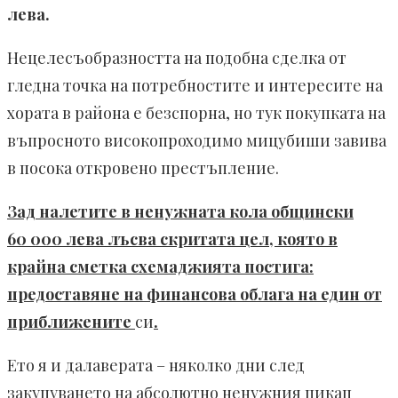
лева.
Нецелесъобразността на подобна сделка от
гледна точка на потребностите и интересите на
хората в района е безспорна, но тук покупката на
въпросното високопроходимо мицубиши завива
в посока откровено престъпление.
Зад налетите в ненужната кола общински
60 000 лева лъсва скритата цел, която в
крайна сметка схемаджията постига:
предоставяне на финансова облага на един от
приближените
си
.
Ето я и далаверата – няколко дни след
закупуването на абсолютно ненужния пикап