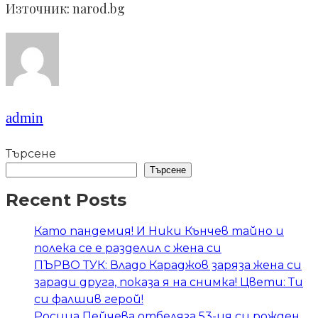
Източник: narod.bg
admin
Търсене
Търсене
Recent Posts
Като пандемия! И Ники Кънчев тайно и
полека се е разделил с жена си
ПЪРВО ТУК: Владо Караджов заряза жена си
заради друга, показа я на снимка! Цвети: Ти
си фалшив герой!
Росица Пейчева отбеляза 53-ия си рожден