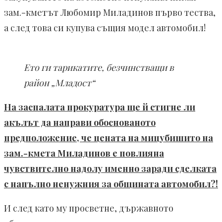
зам.-кметът Любомир Миладинов първо тества,
а след това си купува същия модел автомобил!
Ето ги тарикатите, безчинстващи в
район „Младост“
На заспалата прокуратура ще й стигне ли
акълът да направи обоснованото
предположение, че цената на мицубишито на
зам.-кмета Миладинов е повлияна
чувствително надолу именно заради сделката
с напълно ненужния за общината автомобил?!
И след като му просветне, държавното