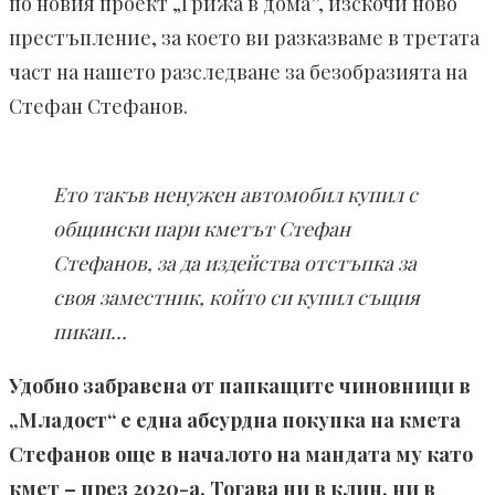
по новия проект „Грижа в дома”, изскочи ново
престъпление, за което ви разказваме в третата
част на нашето разследване за безобразията на
Стефан Стефанов.
Ето такъв ненужен автомобил купил с
общински пари кметът Стефан
Стефанов, за да издейства отстъпка за
своя заместник, който си купил същия
пикап…
Удобно забравена от папкащите чиновници в
„Младост“ е една абсурдна покупка на кмета
Стефанов още в началото на мандата му като
кмет – през 2020-а. Тогава ни в клин, ни в