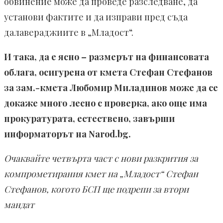
обвинение може да проведе разследване, да
установи фактите и да изправи пред съда
далавераджиите в „Младост“.
И така, да е ясно – размерът на финансовата
облага, осигурена от кмета Стефан Стефанов
за зам.-кмета Любомир Миладинов може да се
докаже много лесно с проверка, ако още има
прокуратурата, естествено, завърши
информаторът на Narod.bg.
Очаквайте четвърта част с нови разкрития за
компрометирания кмет на „Младост“ Стефан
Стефанов, когото БСП ще подрепи за втори
мандат