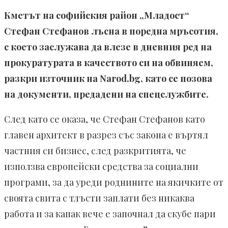
Кметът на софийския район „Младост“
Стефан Стефанов лъсна в поредна мръсотия,
с което заслужава да влезе в дневния ред на
прокуратурата в качеството си на обвиняем,
разкри източник на Narod.bg, като се позова
на документи, предадени на спецслужбите.
След като се оказа, че Стефан Стефанов като
главен архитект в разрез със закона е въртял
частния си бизнес, след разкритията, че
използва европейски средства за социални
програми, за да уреди роднините на якичките от
своята свита с тлъсти заплати без никаква
работа и за капак вече е започнал да скубе пари