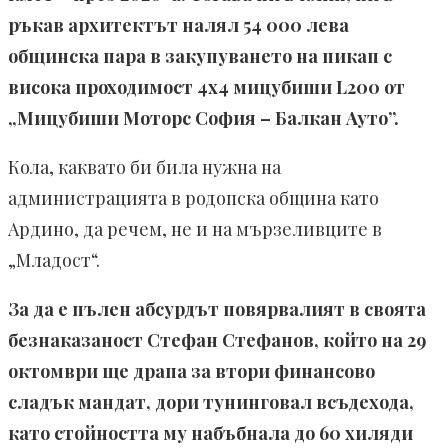
ръкав архитектът налял 54 000 лева
общинска пара в закупуването на пикап с
висока проходимост 4х4 мицубиши L200 от
„Мицубиши Моторс София – Балкан Ауто”.
Кола, каквато би била нужна на
администрацията в родопска община като
Ардино, да речем, не и на мързеливците в
„Младост“.
За да е пълен абсурдът повярвалият в своята
безнаказаност Стефан Стефанов, който на 29
октомври ще драпа за втори финансово
сладък мандат, дори тунинговал всъдехода,
като стойността му набъбнала до 60 хиляди