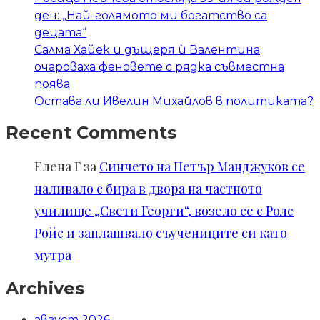
ден: „Най-голямото ми богатство са
децата“
Салма Хайек и дъщеря ѝ Валентина
очароваха феновете с рядка съвместна
поява
Остава ли Ивелин Михайлов в политиката?
Recent Comments
Елена Г
за
Синчето на Петър Манджуков се
наливало с бира в двора на частното
училище „Свети Георги“, возело се с Ролс
Ройс и заплашвало съучениците си като
мутра
Archives
август 2026