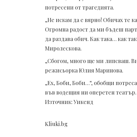
потресени от трагедията.
„Не искам да е вярно! Обичах те 
Огромна радост да ми бъдеш парт
да раздава обич. Как така… как та
Миролескова.
„Сбогом, много ще ми липсваш. Ви
режисьорка Юлия Маринова.
„Ех, Боби, Боби…“, обобщи потре
във водещия ни оперетен театър.
Източник: Уикенд
Kliuki.bg