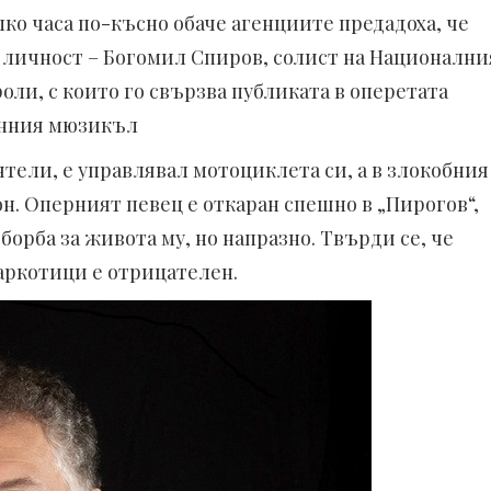
лко часа по-късно обаче агенциите предадоха, че
 личност – Богомил Спиров, солист на Национални
оли, с които го свързва публиката в оперетата
енния мюзикъл
ятели, е управлявал мотоциклета си, а в злокобния
н. Оперният певец е откаран спешно в „Пирогов“,
орба за живота му, но напразно. Твърди се, че
наркотици е отрицателен.