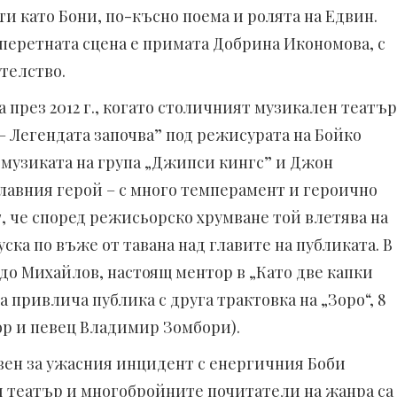
ти като Бони, по-късно поема и ролята на Едвин.
оперетната сцена е примата Добрина Икономова, с
телство.
а през 2012 г., когато столичният музикален театър
 – Легендата започва” под режисурата на Бойко
 музиката на група „Джипси кингс” и Джон
лавния герой – с много темперамент и героично
 че според режисьорско хрумване той влетява на
пуска по въже от тавана над главите на публиката. В
ладо Михайлов, настоящ ментор в „Като две капки
ра привлича публика с друга трактовка на „Зоро“, 8
ор и певец Владимир Зомбори).
овен за ужасния инцидент с енергичния Боби
я театър и многобройните почитатели на жанра са