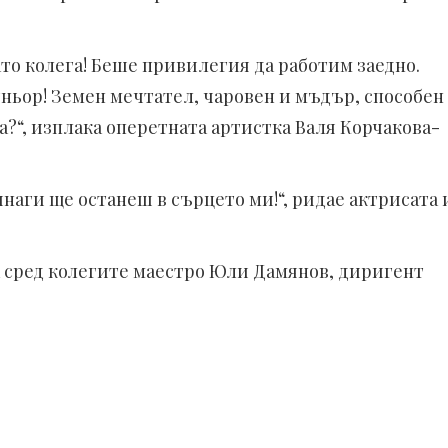
като колега! Беше привилегия да работим заедно.
ньор! Земен мечтател, чаровен и мъдър, способен
ка?“, изплака оперетната артистка Валя Корчакова-
наги ще останеш в сърцето ми!“, ридае актрисата 
са сред колегите маестро Юли Дамянов, диригент