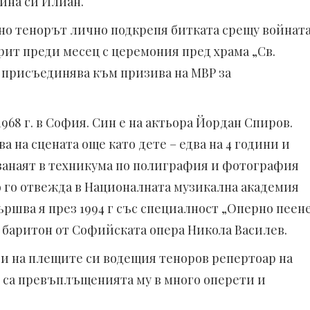
ина си Илиан.
ано тенорът лично подкрепя битката срещу войнат
рит преди месец с церемония пред храма „Св.
 присъединява към призива на МВР за
968 г. в София. Син е на актьора Йордан Спиров.
 на сцената още като дете – едва на 4 години и
 занаят в техникума по полиграфия и фотография
 го отвежда в Националната музикална академия
ршва я през 1994 г със специалност „Оперно пеен
 баритон от Софийската опера Никола Василев.
и на плещите си водещия теноров репертоар на
 са превъплъщенията му в много оперети и