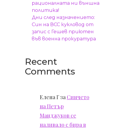
рационалната ни външна
политика!
Дни след назначението:
Син на ВСС кукловод от
запис с Гешев приютен
във военна прокуратура
Recent
Comments
Елена Г
за
Синчето
на Петър
Манджуков се
наливало с бира в