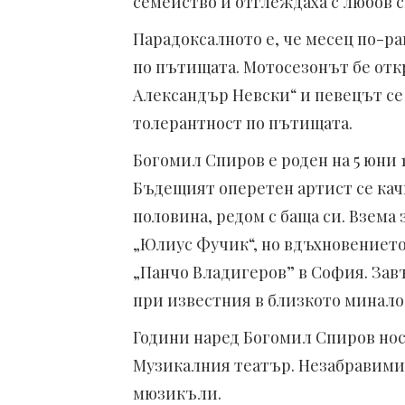
семейство и отглеждаха с любов с
Парадоксалното е, че месец по-р
по пътищата. Мотосезонът бе отк
Александър Невски“ и певецът се
толерантност по пътищата.
Богомил Спиров е роден на 5 юни 1
Бъдещият оперетен артист се качва
половина, редом с баща си. Взема
„Юлиус Фучик“, но вдъхновението
„Панчо Владигеров” в София. Завъ
при известния в близкото минало
Години наред Богомил Спиров нос
Музикалния театър. Незабравими
мюзикъли.