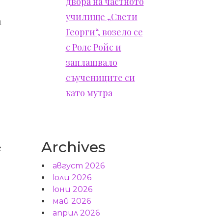
двора на частното
училище „Свети
а
Георги“, возело се
с Ролс Ройс и
заплашвало
съучениците си
като мутра
Archives
е
август 2026
юли 2026
юни 2026
май 2026
април 2026