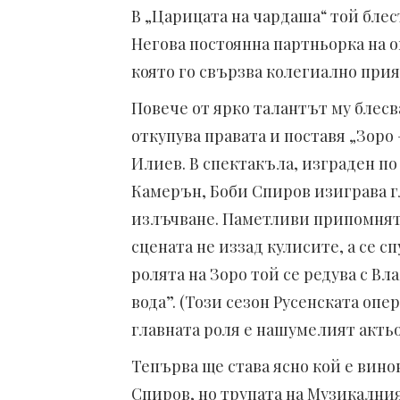
В „Царицата на чардаша“ той блес
Негова постоянна партньорка на 
която го свързва колегиално прия
Повече от ярко талантът му блесв
откупува правата и поставя „Зоро
Илиев. В спектакъла, изграден по
Камерън, Боби Спиров изиграва г
излъчване. Паметливи припомнят,
сцената не иззад кулисите, а се с
ролята на Зоро той се редува с В
вода”. (Този сезон Русенската опе
главната роля е нашумелият акть
Тепърва ще става ясно кой е вин
Спиров, но трупата на Музикални