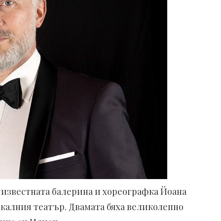
 известната балерина и хореографка Йоана
икалния театър. Двамата бяха великолепно