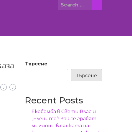
Search
for:
каза
Търсене
Търсене
Recent Posts
Екобомба в Свети Влас и
„Елените“! Как се грабят
милиони в сянката на