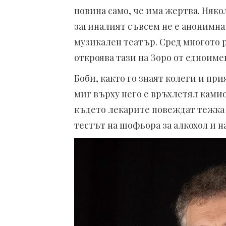
новина само, че има жертва. Няко
загиналият съвсем не е анонимна
музикален театър. Сред многото р
откроява тази на Зоро от едноим
Боби, както го знаят колеги и при
миг върху него е връхлетял камио
където лекарите повеждат тежка б
тестът на шофьора за алкохол и 