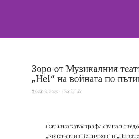
Skip
to
content
Зоро от Музикалния театъ
„Не!“ на войната по път
МАЙ 4, 2025
ГОРЕЩО
Фатална катастрофа стана в следо
„Константин Величков“ и „Пиротс