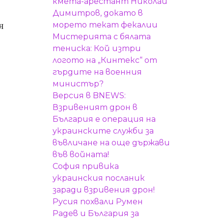
кмета-арестант Николай
Димитров, докато в
я
морето текат фекалии
Мистерията с бялата
тениска: Кой изтри
логото на „Кинтекс“ от
гърдите на военния
министър?
Версия в BNEWS:
Взривеният дрон в
България е операция на
украинските служби за
въвличане на още държави
във войната!
София привика
украинския посланик
заради взривения дрон!
Русия похвали Румен
Радев и България за