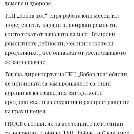
домове и дворове.
ТЕЦ „Бобов дол“ спря работа юни месец т.г.
пореден път, заради планирани ремонти,
които текат от началото на март. Въпреки
ремонтните дейности, местните жители
продължиха да се оплакват от увеличаващото
се запрашаване.
Тогава, директорът на ТЕЦ „Бобов дол“ обясни,
че причината за замърсяването са били
пориви на югозападния вятър, които
предизвиквали завихряния и разпространение
на прах и пепел.
РИОСВ съобщи, че за последните пет години
са наложили глоби на ТЕЦ „Бобов дол“ в размер