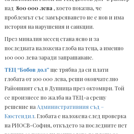
над
800 000 лева
, което показва, че
проблемът със замърсяването не е нов и има
история на нарушения и санкции.
През миналия месец стана ясно и за
последната наложена глоба на теца, а именно
100 000 лева заради запрашаване.
ТЕЦ “Бобов дол”
ще трябва да си плати
глобата от 100 000 лева, реши окончателно
Районният съд в Дупница през октомври. Той
се произнесе по жалба на ТЕЦ-а срещу
решение на
Административния съд –
Кюстендил
. Глобата е наложена след проверка
на РИОСВ-София, откъдето за последните пет