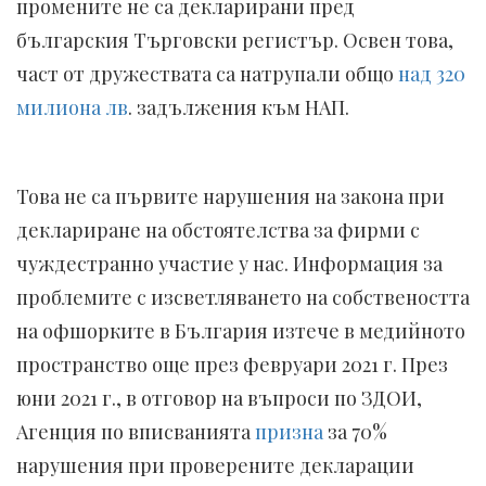
промените не са декларирани
пред
българския Търговски регистър. Освен това,
част от дружествата са натрупали общо
над 320
милиона лв
. задължения към НАП.
Това не са първите нарушения на закона при
деклариране на обстоятелства за фирми с
чуждестранно участие у нас. Информация за
проблемите с изсветляването на собствеността
на офшорките в България изтече в медийното
пространство още през февруари 2021 г. През
юни 2021 г., в отговор на въпроси по ЗДОИ,
Агенция по вписванията
призна
за 70%
нарушения при проверените декларации