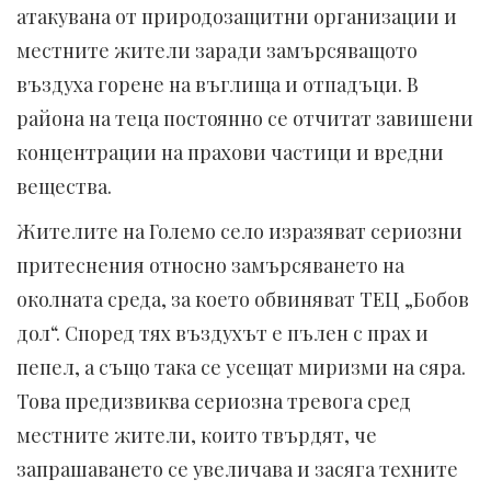
атакувана от природозащитни организации и
местните жители заради замърсяващото
въздуха горене на въглища и отпадъци. В
района на теца постоянно се отчитат завишени
концентрации на прахови частици и вредни
вещества.
Жителите на Големо село изразяват сериозни
притеснения относно замърсяването на
околната среда, за което обвиняват ТЕЦ „Бобов
дол“. Според тях въздухът е пълен с прах и
пепел, а също така се усещат миризми на сяра.
Това предизвиква сериозна тревога сред
местните жители, които твърдят, че
запрашаването се увеличава и засяга техните