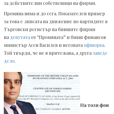
за действителни собственици на фирми.
Промяна няма и до сега. Показателен пример
за това е липсата на движение по партидите в
Търговски регистър на бившите фирми
на
депутата
от “Промяната” и бивш финансов
министър Асен Василев и неговата
офшорка
.
Той твърди, че не я притежава, а друга
заведе
дело
.
На този фон