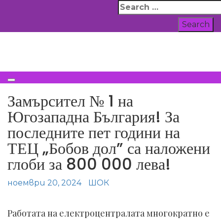
Skip
Search
to
for:
content
ВСИЧКИ НОВИНИ
Замърсител № 1 на
Югозападна България! За
последните пет години на
ТЕЦ „Бобов дол” са наложени
глоби за 800 000 лева!
ноември 20, 2024
ШОК
Работата на електроцентралата многократно е