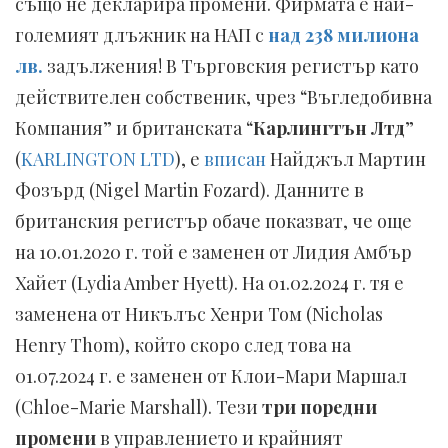
също не декларира промени. Фирмата е най-
големият длъжник на НАП с
над 238 милиона
лв.
задължения! В Търговския регистър като
действителен собственик, чрез “Въгледобивна
Компания” и британската “
Карлингтън Лтд
”
(
KARLINGTON LTD
), е
вписан
Найджъл Мартин
Фозърд (Nigel Martin Fozard). Данните в
британския регистър обаче показват, че още
на 10.01.2020 г. той е заменен от Лидия Амбър
Хайет (Lydia Amber Hyett). На 01.02.2024 г. тя е
заменена от Никълъс Хенри Том (Nicholas
Henry Thom), който скоро след това на
01.07.2024 г. е заменен от Клои-Мари Маршал
(Chloe-Marie Marshall). Тези
три поредни
промени
в управлението и крайният