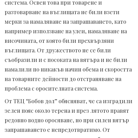
система. Освен това при товарене и
разтоварване на въглищата не били взети
мерки за намаляване на запрашаването, като
например използване на улеи, намаляване на
височината, от която били прехвърляни
въглищата. От дружеството не се били
съобразили и с посоката на вятъра и не били
намалили по никакъв начин обема и скоростта
на товарните дейности до отстраняване на
проблема с оросителната система.
От ТЕЦ “Бобов дол” обясняват, че са изградили
зелен пояс около терена и през лятото правят
редовно водно оросяване, но при силен вятър
запрашаването е непредотвратимо. От