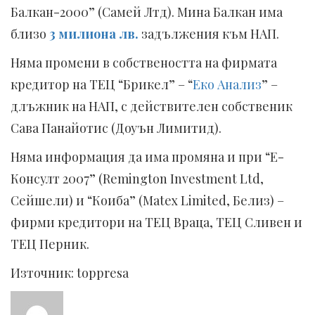
Балкан-2000” (Самей Лтд). Мина Балкан има
близо
3 милиона лв.
задължения към НАП.
Няма промени в собствеността на фирмата
кредитор на ТЕЦ “Брикел” – “
Еко Анализ
” –
длъжник на НАП, с действителен собственик
Сава Панайотис (Доуън Лимитид).
Няма информация да има промяна и при “Е-
Консулт 2007” (Remington Investment Ltd,
Сейшели) и “Коиба” (Matex Limited, Белиз) –
фирми кредитори на ТЕЦ Враца, ТЕЦ Сливен и
ТЕЦ Перник.
Източник: toppresa