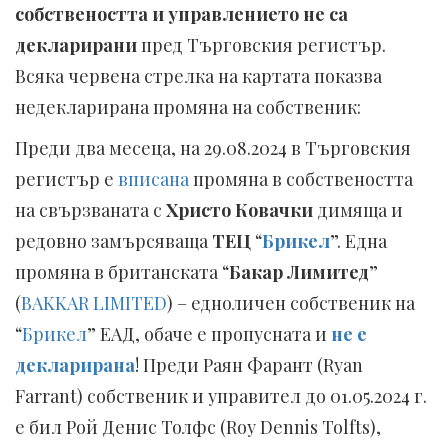
собствеността и управлението
не са
декларирани
пред Търговския регистър.
Всяка червена стрелка на картата показва
недекларирана промяна на собственик:
Преди два месеца, на 29.08.2024 в Търговския
регистър е
вписана
промяна в собствеността
на свързваната с
Христо Ковачки
димяща и
редовно замърсяваща
ТЕЦ
“
Брикел
”. Една
промяна в британската “
Бакар Лимитед
”
(
BAKKAR LIMITED
) – едноличен собственик на
“
Брикел
” ЕАД, обаче е пропусната и
не е
декларирана
! Преди Раян Фарант (Ryan
Farrant) собственик и управител до 01.05.2024 г.
е бил Рой Денис Толфс (Roy Dennis Tolfts),