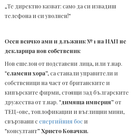
„Те директно казват: само да си извадиш
телефона и си уволнен!“
Осен всичко ами и длъжник № 1 на НАП не
декларира нов собственик
Нов ешелон от подставени лица, или т.нар.
“
сламени хора
”, са станали управители и
собственици на част от британските и
кипърските фирми, стоящи зад българските
дружества от т.нар. “
димяща империя
” от
ТЕЦ-ове, топлофикации и въглищни мини,
свързвани с
енергийния бос
и
“консултант”
Христо Ковачки.