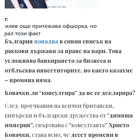
България
попадна
в сивия списък на
рискови държави за пране на пари. Това
усложнява банкирането за бизнеса и
отблъсква инвеститорите, но както казахме
– промяна няма.
Ковачки ли “консултира” да не се декларира?
След проучвания на всички британски,
кипърски и български дружества от “
димяща
империя
”, свързвана с “консултанта”
Христо
Ковачки
, става ясно, че
десет промени в