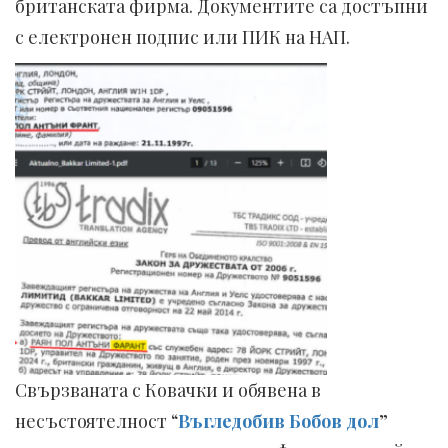
британската фирма. Документите са достъпни
с електронен подпис или ПИК на НАП.
Свързваната с Ковачки и обявена в
несъстоятелност “
Въгледобив Бобов дол
”