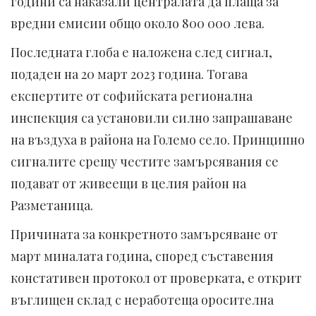
години са наказали централата да плаща за
вредни емисии общо около 800 000 лева.
Последната глоба е наложена след сигнал,
подаден на 20 март 2023 година. Тогава
експертите от софийската регионална
инспекция са установили силно запрашаване
на въздуха в района на Големо село. Принципно
сигналите срещу честите замърсявания се
подават от живеещи в целия район на
Разметаницa.
Причината за конкретното замърсяване от
март миналата година, според съставения
констативен протокол от проверката, е открит
въглищен склад с неработеща оросителна