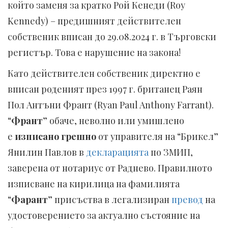
който заменя за кратко Рой Кенеди (Roy
Kennedy) – предишният действителен
собственик вписан до 29.08.2024 г. в Търговски
регистър. Това е нарушение на закона!
Като действителен собственик директно е
вписан роденият през 1997 г. британец Раян
Пол Антъни Франт (Ryan Paul Anthony Farrant).
“
Франт
” обаче, неволно или умишлено
е
изписано грешно
от управителя на “Брикел”
Янилин Павлов в
декларацията
по ЗМИП,
заверена от нотариус от Раднево. Правилното
изписване на кирилица на фамилията
“
Фарант
” присъства в легализиран
превод
на
удостоверението за актуално състояние на