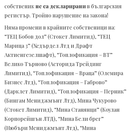
собственик
не са декларирани
в българския
регистър. Тройно нарушение на закона!
Няма промени в крайните собственици на:
“ТЕЦ Бобов дол” (Стокет Лимитид), “ТЕЦ
Марица 3” (Хедърдел Лтд и Драфт
Актиенгезелшафт), “Топлофикация – ВТ”
Велико Търново (Асторида Трейдинг
Лимитид), “Топлофикация – Враца” (Олемира
Бизнес Лтд), “Топлофикация – Габрово”
(Дарклет Лимитид), “Топлофикация – Перник”
(Бингам Мениджмънт Лтд), Мина Чукурово
(Стокет Лимитид), “Мина Станянци” (Коулан
Корпорейшън ЛТД), “Мина Бели брег”
(Нюбъри Мениджмънт Лтд), “Мина