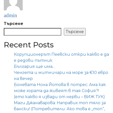
admin
Търсене
Търсене
Recent Posts
Корупционерът Пеевски откри какво е да
е редови пътник
България ще има…
Ченгета и митничари на море за €10 евро
на вечер
Боневата Нона Йотова в потрес: Ама как
може хората да живеят в тая София?!
(ето какво я извади от нерви – ВИЖ ТУК)
Маги Джанаварова: Направих топ тяло за
бански! (Потребители: Ако това е „топ“,