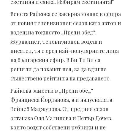
светлина и сянка. Избирам светлината!“
Венета Райкова се завърна мощно в ефира
от новия телевизионен сезон като автор и
водещ на токшоуто „Преди обед“.
Журналист, телевизионен водещ и
писател, тя е сред най-популярните лица
на българския ефир. В Би Ти Ви са
решили да поканят нея, за да вдигне
съществено рейтинга на предаването.
Райкова замести в „Преди обед“
Франциска Йорданова, а и напусналата
Зейнеб Маджурова. От предния сезон
останаха Оля Малинова и Петър Дочев,
които водят собствени рубрики и не