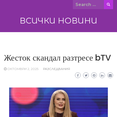
Skip
Search
to
for:
content
ВСИЧКИ НОВИНИ
Жесток скандал разтресе bTV
ОКТОМВРИ 2, 2025
РАЗСЛЕДВАНИЯ