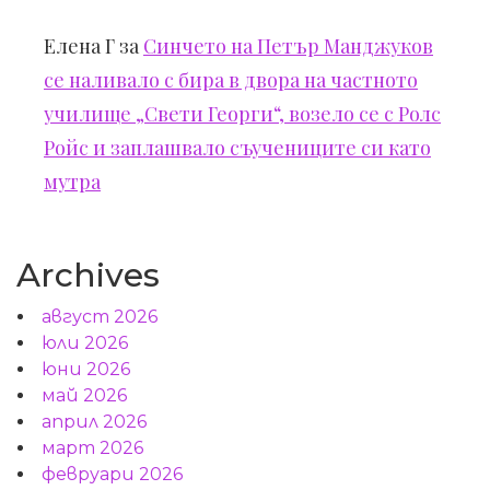
Елена Г
за
Синчето на Петър Манджуков
се наливало с бира в двора на частното
училище „Свети Георги“, возело се с Ролс
Ройс и заплашвало съучениците си като
мутра
Archives
август 2026
юли 2026
юни 2026
май 2026
април 2026
март 2026
февруари 2026