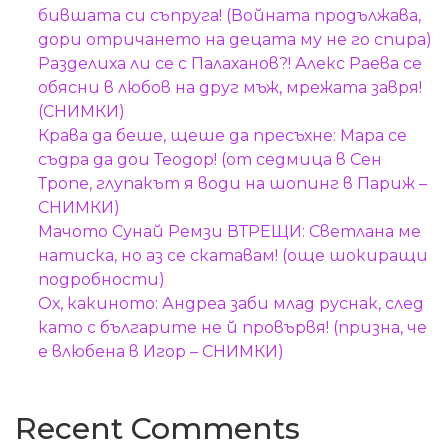
бившата си съпруга! (Войната продължава,
дори отричането на децата му не го спира)
Разделиха ли се с Палаханов?! Алекс Раева се
обясни в любов на друг мъж, мрежата завря!
(СНИМКИ)
Крава да беше, щеше да пресъхне: Мара се
съдра да дои Теодор! (от седмица в Сен
Тропе, глупакът я води на шопинг в Париж –
СНИМКИ)
Мачото Сунай Ремзи ВТРЕЩИ: Светлана ме
натиска, но аз се скатавам! (още шокиращи
подробности)
Ох, какиното: Андреа заби млад руснак, след
като с българите не й провървя! (призна, че
е влюбена в Игор – СНИМКИ)
Recent Comments