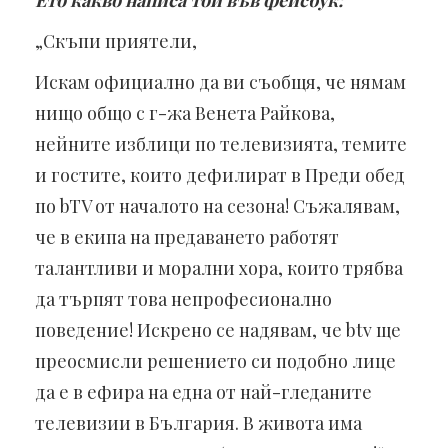
„Скъпи приятели,
Искам официално да ви съобщя, че нямам
нищо общо с г-жа Венета Райкова,
нейните изблици по телевизията, темите
и гостите, които дефилират в Преди обед
по bTV от началото на сезона! Съжалявам,
че в екипа на предаването работят
талантливи и морални хора, които трябва
да търпят това непрофесионално
поведение! Искрено се надявам, че btv ще
преосмисли решението си подобно лице
да е в ефира на една от най-гледаните
телевизии в България. В живота има