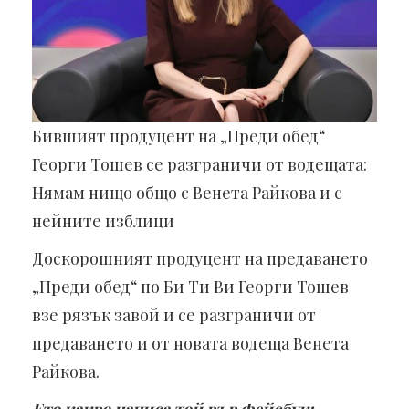
Бившият продуцент на „Преди обед“
Георги Тошев се разграничи от водещата:
Нямам нищо общо с Венета Райкова и с
нейните изблици
Доскорошният продуцент на предаването
„Преди обед“ по Би Ти Ви Георги Тошев
взе рязък завой и се разграничи от
предаването и от новата водеща Венета
Райкова.
Ето какво написа той във фейсбук: