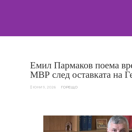
Skip
to
content
Емил Пармаков поема вре
МВР след оставката на Г
ЮНИ 9, 2026
ГОРЕЩО