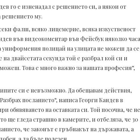
ев го е изненадал с решението си, а някои от
 решението му.
всеки фалш, всяко лицемерие, всяка изкуственост
Кандев във видеокоментар във Фейсбук няколко час
 на униформения полицай на улицата не можеш да се
 на двайсетата секунда той е разбрал кой си и
 можеш. Това е много важно за нашата професия“,
ипите си е невъзможно. Да обещавам действия,
 Разбрах посланието“, написа Георги Кандев в
 обявяването на оставката си. Той посочва, че н
то ще гледа страшно в камерите, и отбеляза, че 30
анието, че законът е гръбнакът на държавата, а
добен, а да бъде полезен.