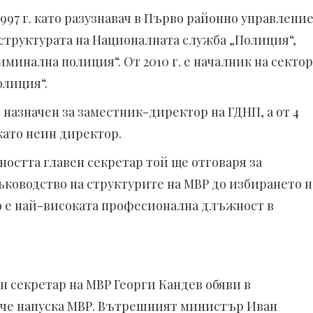
1997 г. като разузнавач в Първо районно управлени
в структурата на Националната служба „Полиция“,
минална полиция“. От 2010 г. е началник на сектор
олиция“.
 назначен за заместник-директор на ГДНП, а от 4
 като неин директор.
стта главен секретар той ще отговаря за
ководство на структурите на МВР до избирането н
то е най-високата професионална длъжност в
секретар на МВР Георги Кандев обяви в
че напуска МВР. Вътрешният министър Иван