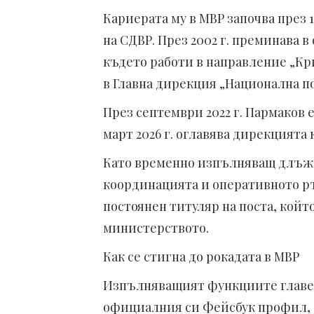
Кариерата му в МВР започва през 
на СДВР. През 2002 г. преминава 
където работи в направление „Кри
в Главна дирекция „Национална п
През септември 2022 г. Пармаков е
март 2026 г. оглавява дирекцията
Като временно изпълняващ длъжно
координацията и оперативното ръ
постоянен титуляр на поста, кой
министерството.
Как се стигна до рокадата в МВР
Изпълняващият функциите главен 
официалния си Фейсбук профил, 