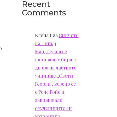
Recent
Comments
Елена Г
за
Синчето
на Петър
о
Манджуков се
наливало с бира в
двора на частното
училище „Свети
Георги“, возело се
с Ролс Ройс и
заплашвало
съучениците си
като мутра