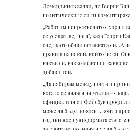
Демерджиев заяви, че Георги Канд
политическите сили коментираха
„Работим непрекъснато с хора и 
се усещат веднага“, каза Георги 
след като обяви оставката си. „А
правиш на някой, който не си. Още
какъв си, какво можеш и какво не
добави той.
„Да избирам между поста и принц
когато се налага да мълча – също.
официалния си Фейсбук профил при
може да бъде човекът, който прос
години носи униформата със съзн
задачата на полицая не е да бъде у