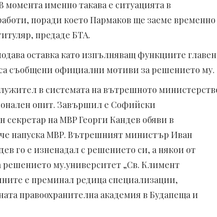
В момента именно такава е ситуацията в
аботи, поради което Пармаков ще заеме временно
итуляр, предаде БТА.
 подава оставка като изпълняващ функциите главен
 са съобщени официални мотиви за решението му.
лужител в системата на вътрешното министерств
ионален опит. Завършил е Софийски
секретар на МВР Георги Кандев обяви в
че напуска МВР. Вътрешният министър Иван
ев го е изненадал с решението си, а някои от
 решението му.университет „Св. Климент
одините е преминал редица специализации,
ата правоохранителна академия в Будапеща и