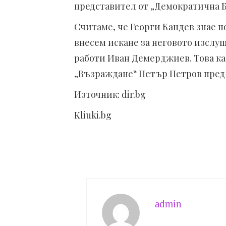
представител от „Демократична 
Считаме, че Георги Кандев знае по
внесем искане за неговото изслу
работи Иван Демерджиев. Това ка
„Възраждане“ Петър Петров пред
Източник: dir.bg
Kliuki.bg
admin