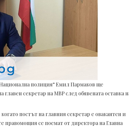
„Национална полиция“ Емил Пармаков ще
 главен секретар на МВР след обявената оставка н
когато постът на главния секретар е овакантен и
те правомощия се поемат от директора на Главна