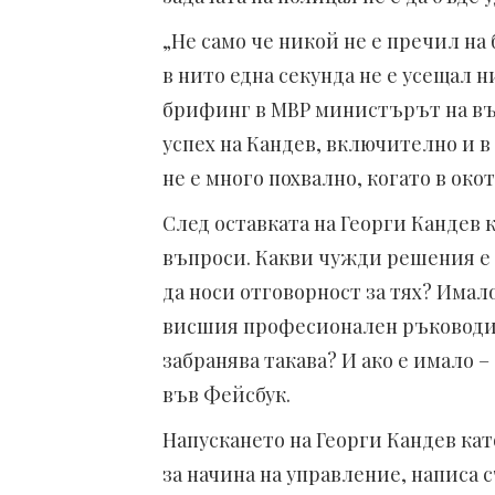
„Не само че никой не е пречил на
в нито една секунда не е усещал н
брифинг в МВР министърът на в
успех на Кандев, включително и в
не е много похвално, когато в око
След оставката на Георги Кандев 
въпроси. Какви чужди решения е 
да носи отговорност за тях? Имал
висшия професионален ръководит
забранява такава? И ако е имало –
във Фейсбук.
Напускането на Георги Кандев кат
за начина на управление, написа 