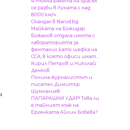
4-тонна ракета на SpaceX
се разби в Луната с над
8000 км/ч
Скандал в Narod.bg:
Майката на Божидар
Божанов отдала имота с
лабораторията за
фентанил като шефка на
ССА, в която офиси имат…
Кирил Петров и Николай
Денков
Почина журналистът и
писател Димитър
Шумналиев
а
ПАПАРАШКИ УДАР! Това ли
е тайният мъж на
Ергенката Айлин Бобева?