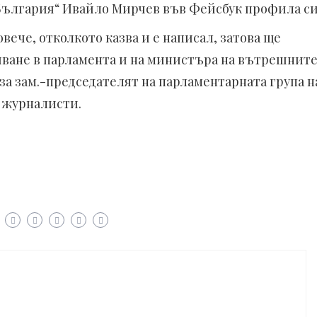
България“ Ивайло Мирчев във Фейсбук профила си
вече, отколкото казва и е написал, затова ще
шване в парламента и на министъра на вътрешнит
за зам.-председателят на парламентарната група н
 журналисти.