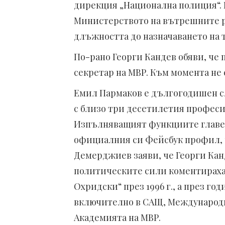
дирекция „Национална полиция“. 
Министерството на вътрешните р
длъжността до назначаването на т
По-рано Георги Кандев обяви, че
секретар на МВР. Към момента не
Емил Пармаков е дългогодишен с
с близо три десетилетия профес
Изпълняващият функциите главен 
официалния си Фейсбук профил, 
Демерджиев заяви, че Георги Канд
политическите сили коментираха
Охридски“ през 1996 г., а през г
включително в САЩ, Международн
Академията на МВР.