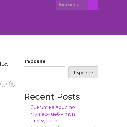
Search
for:
на
Търсене
Търсене
Recent Posts
Синът на Христо
Мутафчиев – топ
инфлуенсър