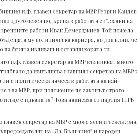
 бившия и.ф. главен секретар на МВР Георги Кандев
ищо друго освен подкрепа в работата си“, заяви на
ътрешните работи Иван Демерджиев. Той пожела
 бъдещата му политическа кариера, но допълни, ч
то на бурята излизаш и оставяш хората си.
като и.ф. главен секретар на МВР възникват много
трябвало да изпълнява главният секретар на МВР 
о ли е политическа намеса в работата на най-
ел на МВР, при положение че законът строго
 откъде е идвала тя? Това написаха от партия ГЕРБ
о главен секретар на МВР е много ясен и тежък зна
съпредседателят на „Да, България“ и народен