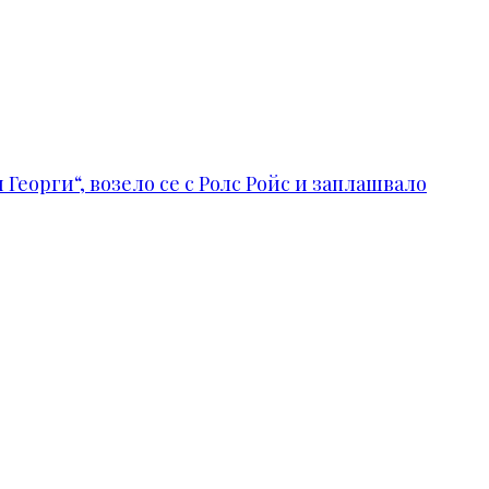
Георги“, возело се с Ролс Ройс и заплашвало