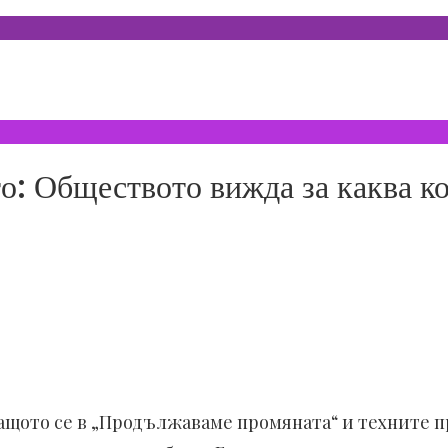
о: Обществото вижда за каква к
ащото се в „Продължаваме промяната“ и техните п