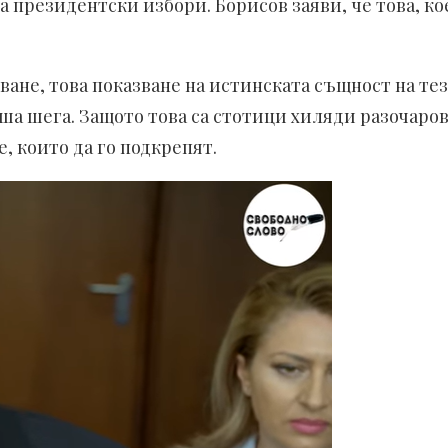
 президентски избори. Борисов заяви, че това, кое
ряване, това показване на истинската същност на т
ша шега. Защото това са стотици хиляди разочаров
, които да го подкрепят.