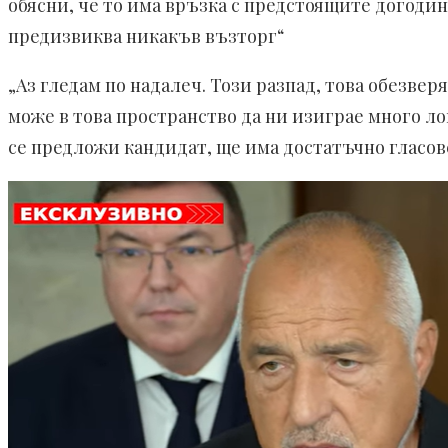
обясни, че то има връзка с предстоящите догодина
предизвиква никакъв възторг“
„Аз гледам по надалеч. Този разпад, това обезве
може в това пространство да ни изиграе много ло
се предложи кандидат, ще има достатъчно гласове