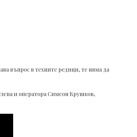
ава въпрос в техните редици, те няма да
улева и оператора Симеон Крушков,