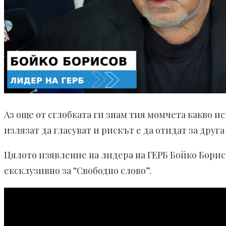
Аз още от сглобката ги знам тия момчета какво ис
излязат да гласуват и рискът е да отидат за друга
Цялото изявление на лидера на ГЕРБ Бойко Борис
ексклузивно за “Свободно слово”.