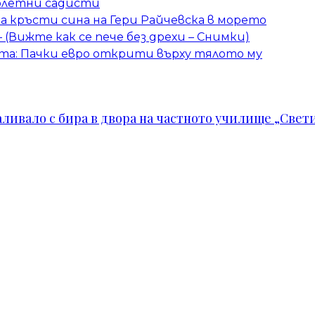
олетни садисти
 кръсти сина на Гери Райчевска в морето
– (Вижте как се пече без дрехи – Снимки)
та: Пачки евро открити върху тялото му
ивало с бира в двора на частното училище „Свети 