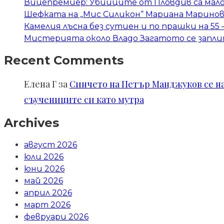
Вицепремиер: Убийците от Пловдив са мал
Шефката на „Мис Силикон“ Мариана Маринова
Камелия лъсна без сутиен и по прашки на 55 
Мистерията около Владо Загатото се запли
Recent Comments
Елена Г
за
Синчето на Петър Манджуков се нал
съучениците си като мутра
Archives
август 2026
юли 2026
юни 2026
май 2026
април 2026
март 2026
февруари 2026