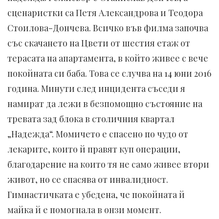
сценаристки са Петя Александрова и Теодора
Стоилова-Дончева. Всичко във филма започва
със скачането на Цвети от шестия етаж от
терасата на апартамента, в който живее с вече
покойната си баба. Това се случва на 14 юни 2016
година. Минути след инцидента съседи я
намират да лежи в безпомощно състояние на
тревата зад блока в столичния квартал
„Надежда“. Момичето е спасено по чудо от
лекарите, които й правят куп операции,
благодарение на които тя не само живее втори
живот, но се спасява от инвалидност.
Гимнастичката е убедена, че покойната й
майка й е помогнала в онзи момент.