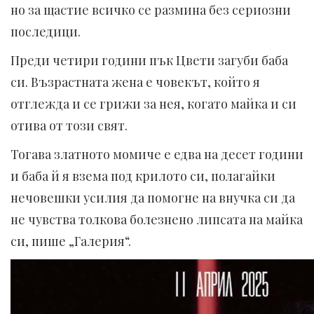
но за щастие всичко се размина без сериозни
последици.
Преди четири години пък Цвети загуби баба
си. Възрастната жена е човекът, който я
отглежда и се грижи за нея, когато майка и си
отива от този свят.
Тогава златното момиче е едва на десет години
и баба й я взема под крилото си, полагайки
нечовешки усилия да помогне на внучка си да
не чувства толкова болезнено липсата на майка
си, пише „Галерия“.