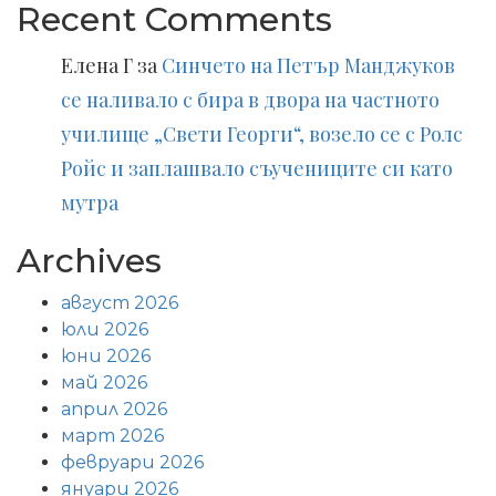
Recent Comments
Елена Г
за
Синчето на Петър Манджуков
се наливало с бира в двора на частното
училище „Свети Георги“, возело се с Ролс
Ройс и заплашвало съучениците си като
мутра
Archives
август 2026
юли 2026
юни 2026
май 2026
април 2026
март 2026
февруари 2026
януари 2026