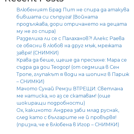
Влюбеният Брад Пит не спира да атакува
бившата си съпруга! (Войната
продължава, дори отричането на децата
му не го спира)
Разделиха ли се с Палаханов?! Алекс Раева
се обясни в любов на друг мъж, мрежата
завря! (СНИМКИ)
Крава да беше, щеше да пресъхне: Мара се
съдра да дои Теодор! (от седмица в Сен
Тропе, глупакът я води на шопинг в Париж
– СНИМКИ)
Мачото Сунай Ремзи ВТРЕЩИ: Светлана
ме натиска, но аз се скатавам! (още
шокиращи подробности)
Ох, какиното: Андреа заби млад руснак,
след като с българите не й провървя!
(призна, че е влюбена в Игор – СНИМКИ)