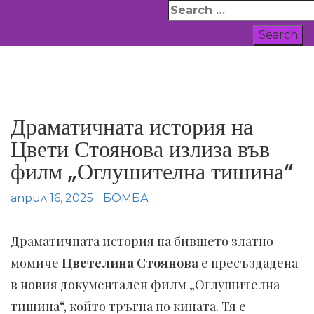
Skip
Search
to
for:
content
ВСИЧКИ НОВИНИ
Драматичната история на
Цвети Стоянова излиза във
филм „Оглушителна тишина“
април 16, 2025
БОМБА
Драматичната история на бившето златно
момиче
Цветелина Стоянова
е пресъздадена
в новия документален филм „Оглушителна
тишина“, който тръгна по кината. Тя е