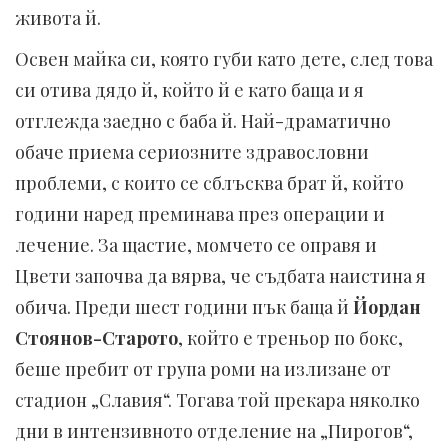
живота й.
Освен майка си, която губи като дете, след това
си отива дядо й, който й е като баща и я
отглежда заедно с баба й. Най-драматично
обаче приема сериозните здравословни
проблеми, с които се сблъсква брат й, който
години наред преминава през операции и
лечение. За щастие, момчето се оправя и
Цвети започва да вярва, че съдбата наистина я
обича. Преди шест години пък баща й
Йордан
Стоянов-Старото
, който е треньор по бокс,
беше пребит от група роми на излизане от
стадион „Славия“. Тогава той прекара няколко
дни в интензивното отделение на „Пирогов“,