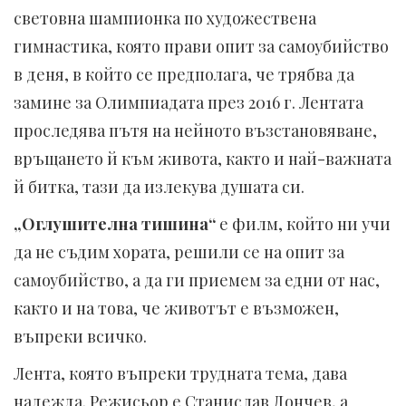
световна шампионка по художествена
гимнастика, която прави опит за самоубийство
в деня, в който се предполага, че трябва да
замине за Олимпиадата през 2016 г. Лентата
проследява пътя на нейното възстановяване,
връщането й към живота, както и най-важната
й битка, тази да излекува душата си.
„Оглушителна тишина“
е филм, който ни учи
да не съдим хората, решили се на опит за
самоубийство, а да ги приемем за едни от нас,
както и на това, че животът е възможен,
въпреки всичко.
Лента, която въпреки трудната тема, дава
надежда. Режисьор е Станислав Дончев, а