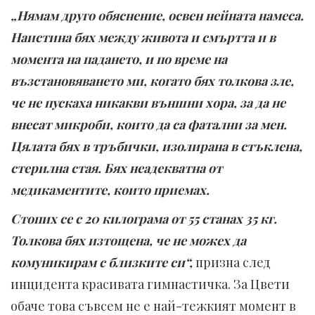
„Нямам друго обяснение, освен нейната намеса.
Наистина бях между живота и смъртта и в
момента на падането, и по време на
възстановяването ми, когато бях толкова зле,
че не пускаха никакви външни хора, за да не
внесат микроби, които да са фатални за мен.
Цялата бях в тръбички, изолирана в стъклена,
стерилна стая. Бях неадекватна от
медикаментите, които приемах.
Стопих се с 20 килограма от 55 станах 35 кг.
Толкова бях изтощена, че не можех да
комуникирам с близките си“,
призна след
инцидента красивата гимнастичка. За Цвети
обаче това съвсем не е най-тежкият момент в