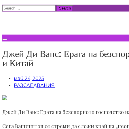
Skip
Search
to
for:
ВСИЧКИ НОВИНИ
content
Джей Ди Ванс: Ерата на безспо
и Китай
май 24, 2025
РАЗСЛЕДВАНИЯ
Джей Ди Ванс: Ерата на безспорното господство 
Сега Вашингтон се стреми да сложи край на „не