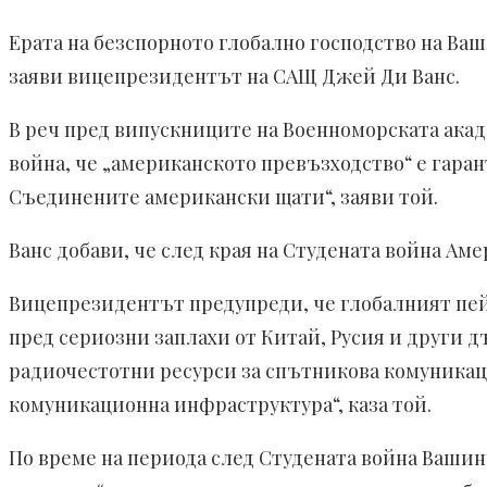
Ерата на безспорното глобално господство на Ва
заяви вицепрезидентът на САЩ Джей Ди Ванс.
В реч пред випускниците на Военноморската акад
война, че „американското превъзходство“ е гаран
Съединените американски щати“, заяви той.
Ванс добави, че след края на Студената война Аме
Вицепрезидентът предупреди, че глобалният пей
пред сериозни заплахи от Китай, Русия и други 
радиочестотни ресурси за спътникова комуникаци
комуникационна инфраструктура“, каза той.
По време на периода след Студената война Вашин