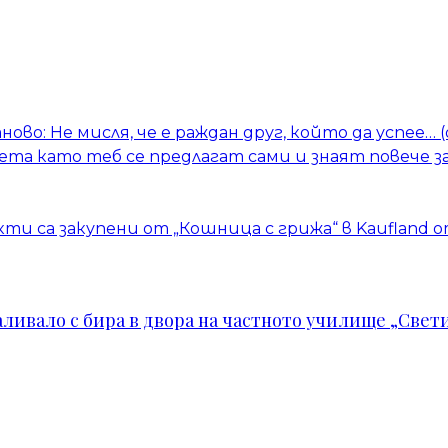
тново: Не мисля, че е раждан друг, който да успее…
та като теб се предлагат сами и знаят повече з
кти са закупени от „Кошница с грижа“ в Kaufland
ивало с бира в двора на частното училище „Свети 