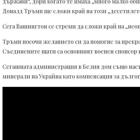
държави“, дори когато те имаха „много малко об
Доналд Тръмп ще сложи край на този „десетилет
Сега Вашингтон се стреми да сложи край на „нео
Тръмп посочи желанието си да помогне за прекрат
Съединените щати са основният военен спонсор ка
Сегашната администрация в Белия дом също наст
минерали на Украйна като компенсация за дългог