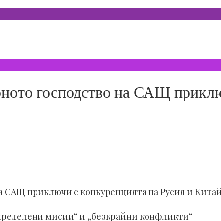
рното господство на САЩ приклю
на САЩ приключи с конкуренцията на Русия и Кита
определени мисии“ и „безкрайни конфликти“