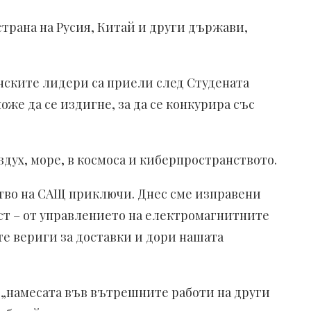
трана на Русия, Китай и други държави,
анските лидери са приели след Студената
же да се издигне, за да се конкурира със
здух, море, в космоса и киберпространството.
ство на САЩ приключи. Днес сме изправени
аст – от управлението на електромагнитните
те вериги за доставки и дори нашата
и „намесата във вътрешните работи на други