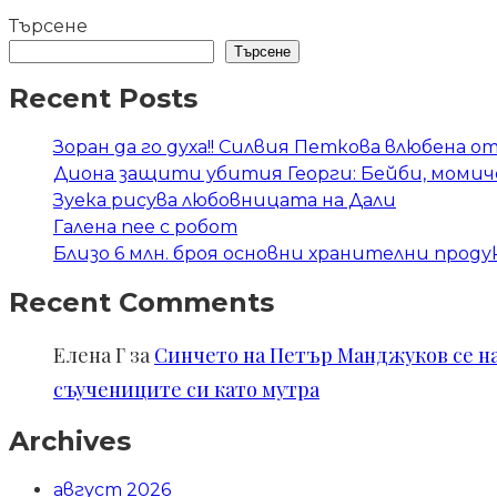
Търсене
Търсене
Recent Posts
Зоран да го духа!! Силвия Петкова влюбена о
Диона защити убития Георги: Бейби, момиче
Зуека рисува любовницата на Дали
Галена пее с робот
Близо 6 млн. броя основни хранителни проду
Recent Comments
Елена Г
за
Синчето на Петър Манджуков се нал
съучениците си като мутра
Archives
август 2026