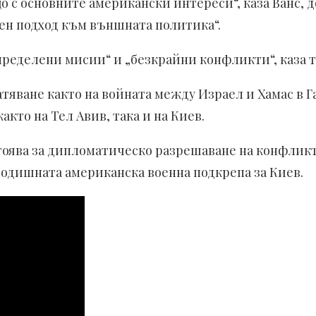
що с основните американски интереси“, каза Ванс,
ен подход към външната политика“.
пределени мисии“ и „безкрайни конфликти“, каза т
яване както на войната между Израел и Хамас в Газ
кто на Тел Авив, така и на Киев.
оява за дипломатическо разрешаване на конфликта
одишната американска военна подкрепа за Киев.