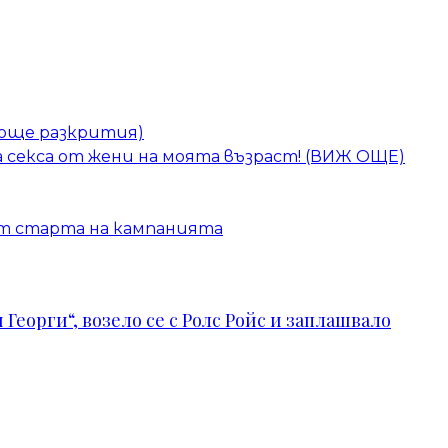
 (още разкрития)
а секса от жени на моята възраст! (ВИЖ ОЩЕ)
 от старта на кампанията
Георги“, возело се с Ролс Ройс и заплашвало