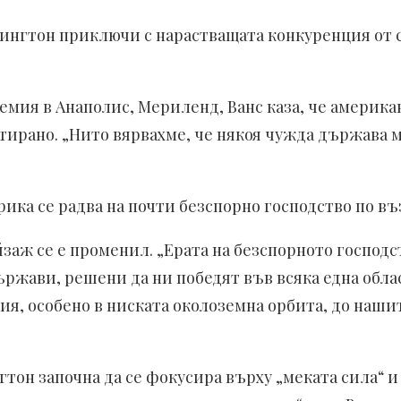
шингтон приключи с нарастващата конкуренция от с
емия в Анаполис, Мериленд, Ванс каза, че америк
тирано. „Нито вярвахме, че някоя чужда държава мо
рика се радва на почти безспорно господство по въ
заж се е променил. „Ерата на безспорното господ
държави, решени да ни победят във всяка една обл
я, особено в ниската околоземна орбита, до наши
гтон започна да се фокусира върху „меката сила“ 