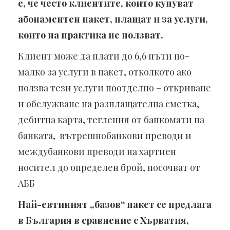
е, че често клиентите, които купуват
абонаментен пакет, плащат и за услуги,
които на практика не ползват.
Клиент може да плати до 6,6 пъти по-
малко за услуги в пакет, отколкото ако
ползва тези услуги поотделно – откриване
и обслужване на разплащателна сметка,
дебитна карта, тегления от банкомати на
банката, вътрешнобанкови преводи и
междубанкови преводи на хартиен
носител до определен брой, посочват от
АББ
Най-евтиният „базов“ пакет се предлага
в България в сравнение с Хърватия,