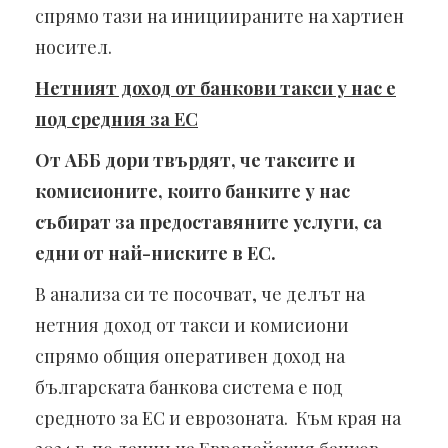
спрямо тази на инициираните на хартиен
носител.
Нетният доход от банкови такси у нас е
под средния за ЕС
От АББ дори твърдят, че таксите и
комисионите, които банките у нас
събират за предоставяните услуги, са
едни от най-ниските в ЕС.
В анализа си те посочват, че делът на
нетния доход от такси и комисиони
спрямо общия оперативен доход на
българската банкова система е под
средното за ЕС и еврозоната. Към края на