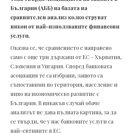
България (АББ) на базата на
сравнителен анализ колко струват
някои от най-използваните финансови
услуги.
Оказва се, че сравнението е направено
само с още три държави от ЕС – Хърватия,
Словения и Унгария. Според банковата
асоциация те са избрани, защото са
съпоставими по територия, население и
ниво на икономическо развитие с
България. В никакъв случай обаче
анализът не дава пълната картина, за да
се твърди, че у нас банковите услуги са
най-евтините в ЕС.