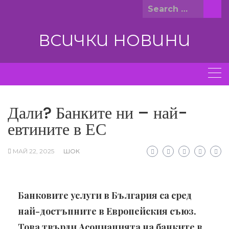
Skip
Search
to
for:
content
ВСИЧКИ НОВИНИ
Дали? Банките ни – най-
евтините в ЕС
МАЙ 22, 2025
ШОК
Банковите услуги в България са сред
най-достъпните в Европейския съюз.
Това твърди Асоциацията на банките в