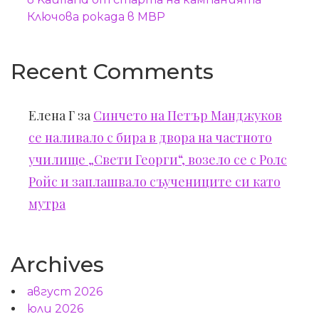
Ключова рокада в МВР
Recent Comments
Елена Г
за
Синчето на Петър Манджуков
се наливало с бира в двора на частното
училище „Свети Георги“, возело се с Ролс
Ройс и заплашвало съучениците си като
мутра
Archives
август 2026
юли 2026