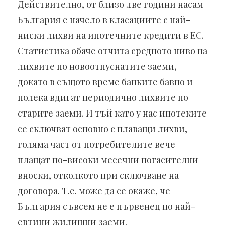
Действително, от близо две години насам
България е начело в класациите с най-
ниски лихви на ипотечните кредити в ЕС.
Статистика обаче отчита средното ниво на
лихвите по новоотпуснатите заеми,
докато в същото време банките бавно и
полека вдигат периодично лихвите по
старите заеми. И тъй като у нас ипотеките
се сключват основно с плаващи лихви,
голяма част от потребителите вече
плащат по-високи месечни погасителни
вноски, отколкото при сключване на
договора. Т.е. може да се окаже, че
България съвсем не е първенец по най-
евтини жилищни заеми.