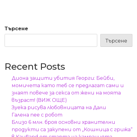
Търсене
Търсене
Recent Posts
Диона защити убития Георги: Бейби,
момичета като теб се предлагат сами и
знаят повече за секса от жени на моята
възраст! (ВИЖ ОЩЕ)
Зуека рисува любовницата на Дали
Галена пее с робот
Близо 6 млн. броя основни хранителни
продукти са закупени от „Кошница с грижа“
в Kaufland от старта на кампанията