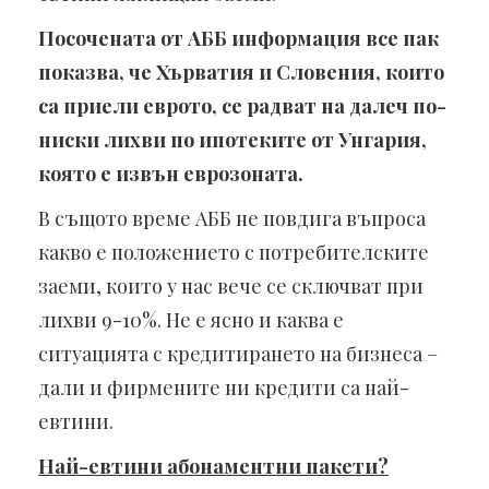
Посочената от АББ информация все пак
показва, че Хърватия и Словения, които
са приели еврото, се радват на далеч по-
ниски лихви по ипотеките от Унгария,
която е извън еврозоната.
В същото време АББ не повдига въпроса
какво е положението с потребителските
заеми, които у нас вече се сключват при
лихви 9-10%. Не е ясно и каква е
ситуацията с кредитирането на бизнеса –
дали и фирмените ни кредити са най-
евтини.
Най-евтини абонаментни пакети?