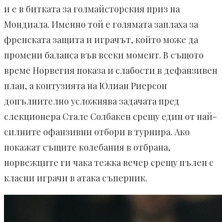
и е в битката за голмайсторския приз на
Мондиала. Именно той е голямата заплаха за
френската защита и играчът, който може да
промени баланса във всеки момент. В същото
време Норвегия показа и слабости в дефанзивен
план, а контузията на Юлиан Риерсон
допълнително усложнява задачата пред
слекционера Стале Солбакен срещу един от най-
силните офанзивни отбори в турнира. Ако
покажат същите колебания в отбрана,
норвежците ги чака тежка вечер срещу пълен с
класни играчи в атака съперник.