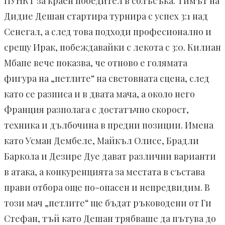
ПУНКТ за краен победител в сблъсъка. Тимът на
Дидие Дешан стартира турнира с успех 3:1 над
Сенегал, а след това подходи професионално и
срещу Ирак, побеждавайки с лекота с 3:0. Килиан
Мбапе вече показва, че отново е голямата
фигура на „петлите“ на световната сцена, след
като се разписа и в двата мача, а около него
Франция разполага с достатъчно скорост,
техника и дълбочина в предни позиции. Имена
като Усман Дембеле, Майкъл Олисе, Брадли
Баркола и Дезире Дуе дават различни варианти
в атака, а конкуренцията за местата в състава
прави отбора още по-опасен и непредвидим. В
този мач „петлите“ ще бъдат ръководени от Ги
Стефан, тъй като Дешан трябваше да пътува до