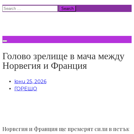
Skip
Search
to
for:
ВСИЧКИ НОВИНИ
content
Голово зрелище в мача между
Норвегия и Франция
юни 25, 2026
ГОРЕЩО
Норвегия и Франция ще премерят сили в петък