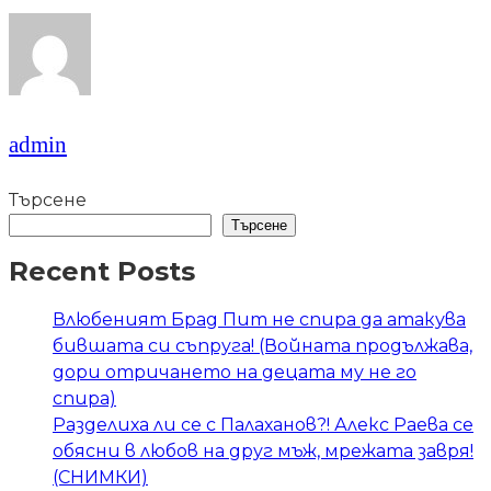
admin
Търсене
Търсене
Recent Posts
Влюбеният Брад Пит не спира да атакува
бившата си съпруга! (Войната продължава,
дори отричането на децата му не го
спира)
Разделиха ли се с Палаханов?! Алекс Раева се
обясни в любов на друг мъж, мрежата завря!
(СНИМКИ)