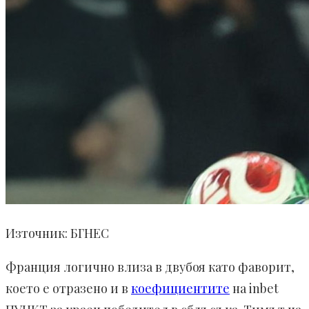
Източник: БГНЕС
Франция логично влиза в двубоя като фаворит,
което е отразено и в
коефициентите
на inbet