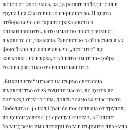
вечер от 22:00 часа, за да решат победителя в
група I на Световното първенство. И двата
отбора вече си гарантираха място в
елиминациите, като имат по шест точки от
първите си два мача. Равенство в сблъсъка във
Фоксбъро ще означава, че „петлите“ ще
завършат на върха, тъй като имат по-добра
голова разлика от скандинавците.
„Викингите“ играят на първо световно
първенство от 28 години насам, но дотук не
изглеждат като тим, дошъл само за участието.
Победата с 4:1 над Ирак бе последвана от труден,
но ценен успех с 3:2 срещу Сенегал, а Ерлинг
Холанд вече има четири гола в първите два мача