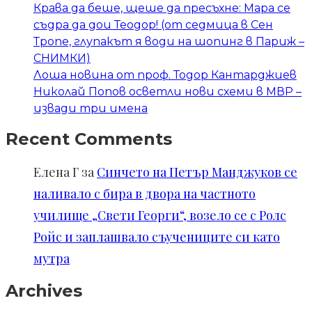
Крава да беше, щеше да пресъхне: Мара се
съдра да дои Теодор! (от седмица в Сен
Тропе, глупакът я води на шопинг в Париж –
СНИМКИ)
Лоша новина от проф. Тодор Кантарджиев
Николай Попов осветли нови схеми в МВР –
извади три имена
Recent Comments
Елена Г
за
Синчето на Петър Манджуков се
наливало с бира в двора на частното
училище „Свети Георги“, возело се с Ролс
Ройс и заплашвало съучениците си като
мутра
Archives