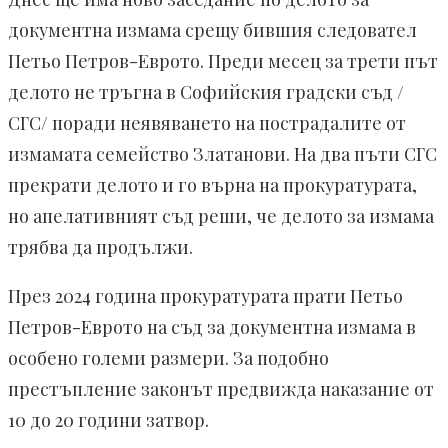
документна измама срещу бившия следовател
Петьо Петров-Еврото. Преди месец за трети път
делото не тръгна в Софийския градски съд /
СГС/ поради неявяването на пострадалите от
измамата семейство Златанови. На два пъти СГС
прекрати делото и го върна на прокуратурата,
но апелативният съд реши, че делото за измама
трябва да продължи.
През 2024 година прокуратурата прати Петьо
Петров-Еврото на съд за документна измама в
особено големи размери. За подобно
престъпление законът предвижда наказание от
10 до 20 години затвор.