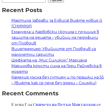
Търсене
Recent Posts
Мартина забрави за Елвиса! Вижте новия й
(СНИМКИ)
Емануела и Карбовски скочиха с позиция в
защита на децата – убийци на педофили
от Пловдив
Вицепремиер: Убийците от Пловдив са
малолетни садисти
Шефката на „Мис Силикон“ Мариана
Маринова кръсти сина на Гери Райчевска в
морето
Камелия лъсна без сутиен и по прашки на 55
– (Вижте как се пече без дрехи – Снимки)
Recent Comments
Елена Г
за
Синчето на Петър Манджуков се