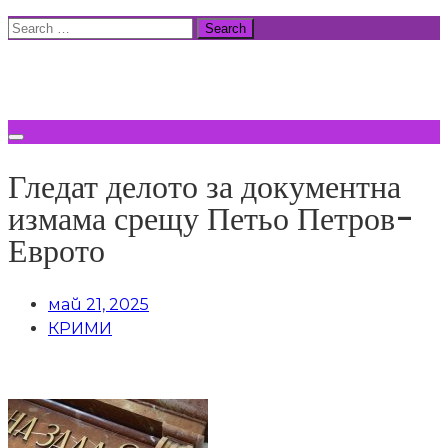
Skip
Search
to
for:
ВСИЧКИ НОВИНИ
content
Гледат делото за документна
измама срещу Петьо Петров-
Еврото
май 21, 2025
КРИМИ