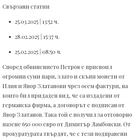
Свързани статии
25.03.2025 | 13:52 ч.
28.02.2025 | 15:37 ч.
25.02.2025 | 08:50 ч.
Според обвинението Петров е присвоил
огромни суми пари, злато и скъпи монети от
Илия и Явор Златанови чрез осем фактури, на
които бил придаден вид, че са издадени от
германска фирма, а договорът е подписан от
Явор Златанов. Така той е получил за отговорно
пазене 650 000 евро от Димитър Ламбовски. От
прокуратурата твърдят, че с тези подправени