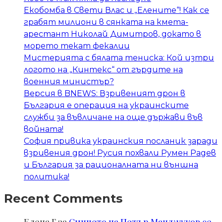
Екобомба в Свети Влас и „Елените“! Как се
грабят милиони в сянката на кмета-
арестант Николай Димитров, докато в
морето текат фекалии
Мистерията с бялата тениска: Кой изтри
логото на „Кинтекс“ от гърдите на
военния министър?
Версия в BNEWS: Взривеният дрон в
България е операция на украинските
служби за въвличане на още държави във
войната!
София привика украинския посланик заради
взривения дрон! Русия похвали Румен Радев
и България за рационалната ни външна
политика!
Recent Comments
Елена Г
за
Синчето на Петър Манджуков се