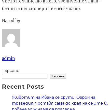
числото, записано в него, увеличение за най-
бедните пенсионери не е възможно.
Narod.bg
admin
Търсене
Търсене
Recent Posts
Животът на Ивана се срути! Огромна
трагедия я оставя сама до края на дните й,
повече мъж няма да погледне