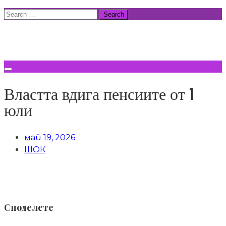
Skip
Search
to
for:
ВСИЧКИ НОВИНИ
content
Властта вдига пенсиите от 1
юли
май 19, 2026
ШОК
Споделете