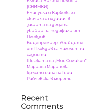
Елвиса! Вижте новия й
(СНИМКИ)
Емануела и Карбовски
скочиха с позиция в
защита на децата –
убийци на педофили от
а
Пловдив
Вицепремиер: Убийците
от Пловдив са малолетни
садисти
Шефката на „Мис Силикон“
Мариана Маринова
кръсти сина на Гери
Райчевска в морето
Recent
т
Comments