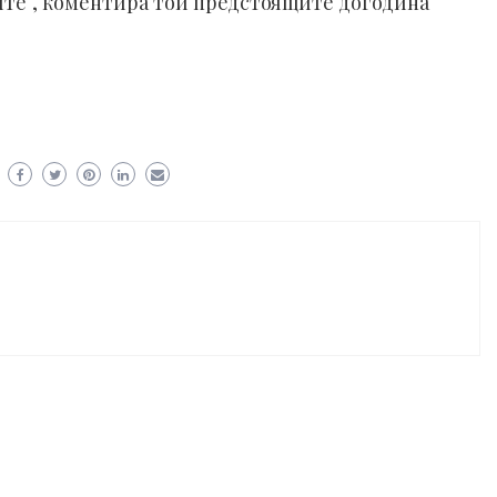
те“, коментира той предстоящите догодина