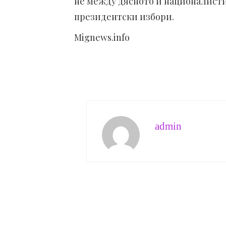
не между дясното и националисти
президентски избори.
Mignews.info
admin