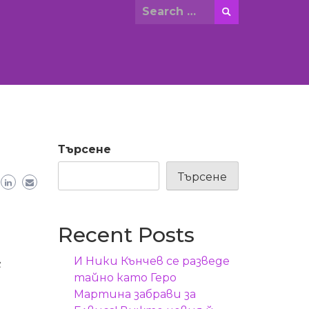
Search
for:
Търсене
Търсене
Recent Posts
И Ники Кънчев се разведе
с
тайно като Геро
Мартина забрави за