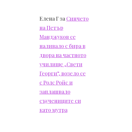
Елена Г
за
Синчето
на Петър
Манджуков се
наливало с бира в
двора на частното
училище „Свети
Георги“, возело се
с Ролс Ройс и
заплашвало
съучениците си
като мутра