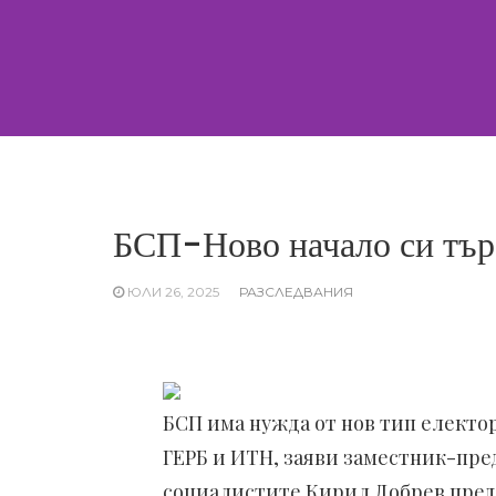
Skip
to
content
БСП-Ново начало си тър
ЮЛИ 26, 2025
РАЗСЛЕДВАНИЯ
БСП има нужда от нов тип електор
ГЕРБ и ИТН, заяви заместник-пре
социалистите Кирил Добрев пред