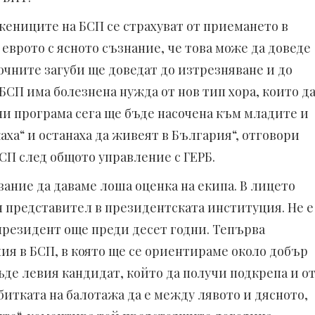
жениците на БСП се страхуват от приемането в
еврото с ясното съзнание, че това може да доведе
очните загуби ще доведат до изтрезняване и до
БСП има болезнена нужда от нов тип хора, които д
 ни програма сега ще бъде насочена към младите и
аха“ и останаха да живеят в България“, отговори
БСП след общото управление с ГЕРБ.
вание да даваме лоша оценка на екипа. В лицето
 представител в президентската институция. Не е
 президент още преди десет годни. Тепърва
я в БСП, в която ще се ориентираме около добър
ъде левия кандидат, който да получи подкрепа и о
битката на балотажа да е между лявото и дясното,