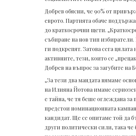
Добрев обясни, че 90% от привър
еврото. Партията обаче поддържа 
до краткосрочни щети. „Краткоср
събиране на нов тип избиратели. 
ги подкрепят. Затова сега цялата
активните, тези, които се „прецак
Добрев на въпрос за загубите на 
„За тези два мандата нямаме осно
на Илияна Йотова имаме сериозен
е тайна, че тя беше оглеждана за
предстои номинационната кампани
кандидат. Ще се опитаме той да б
други политически сили, така че 