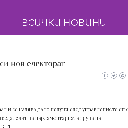
ВСИЧКИ НОВИНИ
си нов електорат
ат и се надява да го получи след управлението си 
дседателят на парламентарната група на
 БНТ.