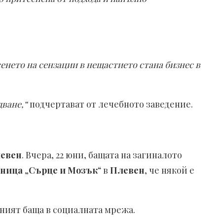
енето на сензации в нещастието стана бизнес в
дване,“
подчертават от лечебното заведение.
евен
. Вчера, 22 юни, бащата на загиналото
лница
„
Сърце и Мозък
“ в
Плевен
, че някой е
ният баща в социалната мрежа.