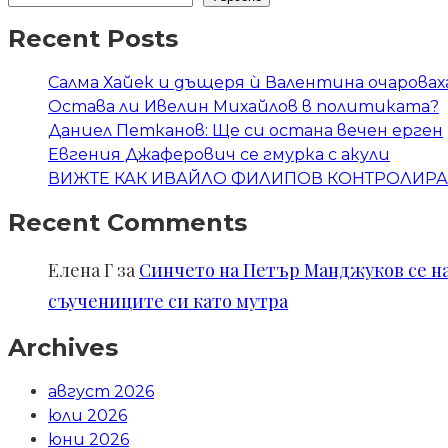
Recent Posts
Салма Хайек и дъщеря ѝ Валентина очаровах
Остава ли Ивелин Михайлов в политиката?
Даниел Петканов: Ще си остана вечен ерген
Евгения Джаферович се гмурка с акули
ВИЖТЕ КАК ИВАЙЛО ФИЛИПОВ КОНТРОЛИРА 
Recent Comments
Елена Г
за
Синчето на Петър Манджуков се нал
съучениците си като мутра
Archives
август 2026
юли 2026
юни 2026