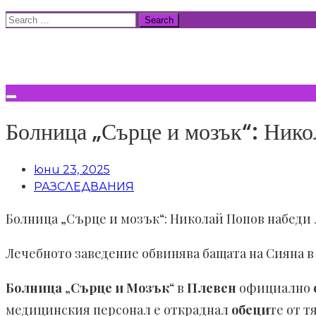
Skip
Search
to
for:
ВСИЧКИ НОВИНИ
content
Болница „Сърце и мозък“: Нико
юни 23, 2025
РАЗСЛЕДВАНИЯ
Болница „Сърце и мозък“: Николай Попов набеди
Лечебното заведение обвинява бащата на Сияна 
Болница
„
Сърце и Мозък
“ в
Плевен
официално
медицинския персонал е откраднал
обеци
те от т