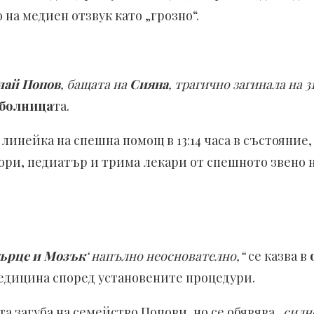
а медиен отзвук като „грозно“.
лай Попов
, бащата на
Сияна
, трагично загинала на 31
болница
та.
 линейка на спешна помощ в 13:14 часа в състояние
ори, педиатър и трима лекари от спешното звено 
ърце и Мозък
‘ напълно неоснователно,“
се казва в
медицина според установените процедури.
а загуба на семейство Попови, но се обявява
„силн