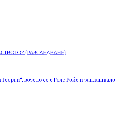
СТВОТО? (РАЗСЛЕДВАНЕ)
Георги“, возело се с Ролс Ройс и заплашвало