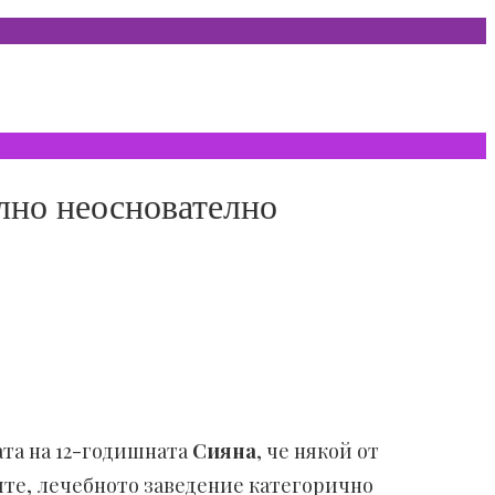
лно неоснователно
ата на 12-годишната
Сияна
, че някой от
иите, лечебното заведение категорично