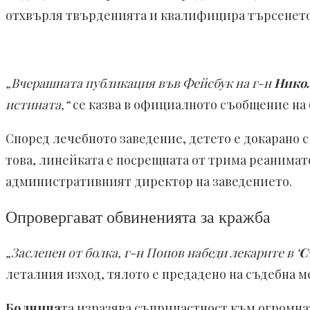
отхвърля твърденията и квалифицира търсенето н
„Вчерашната публикация във Фейсбук на г-н
Нико
истината,“
се казва в официалното съобщение на
Според лечебното заведение, детето е докарано с
това, линейката е посрещната от трима реанимат
административният директор на заведението.
Опровергават обвиненията за кражба
„Заслепен от болка, г-н Попов набеди лекарите в ‘
С
леталния изход, тялото е предадено на съдебна 
Болница
та изразява съпричастност към огромнат