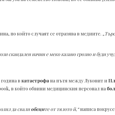
чина, по който случаят се отразява в медиите.
„Търс
зи скандален начин е меко казано грозно и буди учу
5 година в
катастрофа
на пътя между Луковит и
Пл
book, в който обвини медицинския персонал на
бо
волил да свали
обеци
те от тялото й,“
написа покрусе