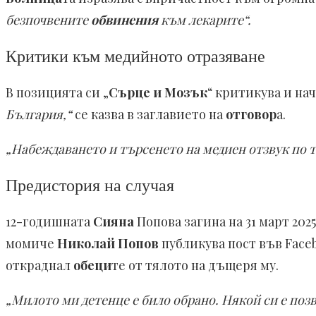
безпочвените
обвинения
към лекарите“.
Критики към медийното отразяване
В позицията си „
Сърце и Мозък
“ критикува и на
България,“
се казва в заглавието на
отговор
а.
„Набеждаването и търсенето на медиен отзвук по то
Предистория на случая
12-годишната
Сияна
Попова загина на 31 март 202
момиче
Николай Попов
публикува пост във Face
откраднал
обеци
те от тялото на дъщеря му.
„Милото ми детенце е било обрано. Някой си е поз