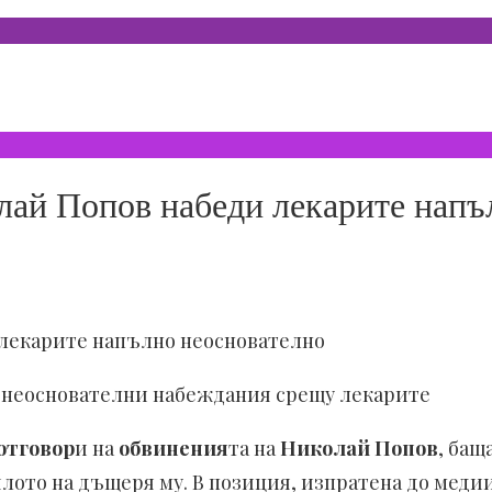
лай Попов набеди лекарите напъ
 лекарите напълно неоснователно
в неоснователни набеждания срещу лекарите
отговор
и на
обвинения
та на
Николай Попов
, бащ
ялото на дъщеря му. В позиция, изпратена до мед