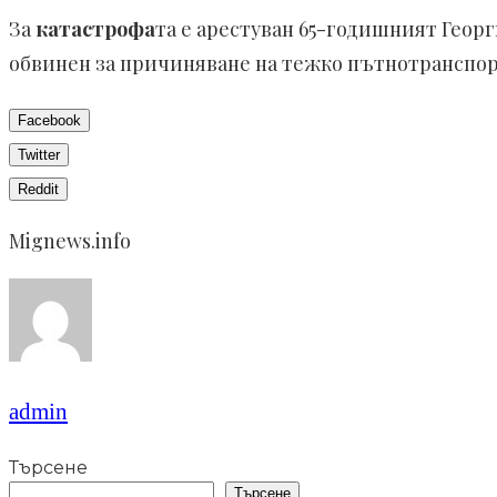
За
катастрофа
та е арестуван 65-годишният Георг
обвинен за причиняване на тежко пътнотранспор
Facebook
Twitter
Reddit
Mignews.info
admin
Търсене
Търсене