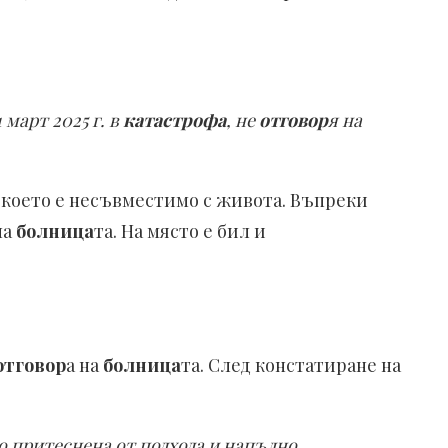
 март 2025 г. в
катастрофа
, не
отговор
я на
, което е несъвместимо с живота. Въпреки
на
болница
та. На място е бил и
отговор
а на
болница
та. След констатиране на
о притеснена от подхода и напълно