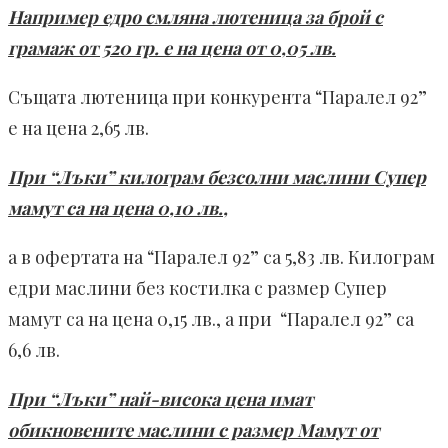
Например едро смляна лютеница за брой с
грамаж от 520 гр. е на цена от 0,05 лв.
Същата лютеница при конкурента “Паралел 92”
е на цена 2,65 лв.
При “Лъки” килограм безсолни маслини Супер
мамут са на цена 0,10 лв.,
а в офертата на “Паралел 92” са 5,83 лв. Килограм
едри маслини без костилка с размер Супер
мамут са на цена 0,15 лв., а при “Паралел 92” са
6,6 лв.
При “Лъки” най-висока цена имат
обикновените маслини с размер Мамут от