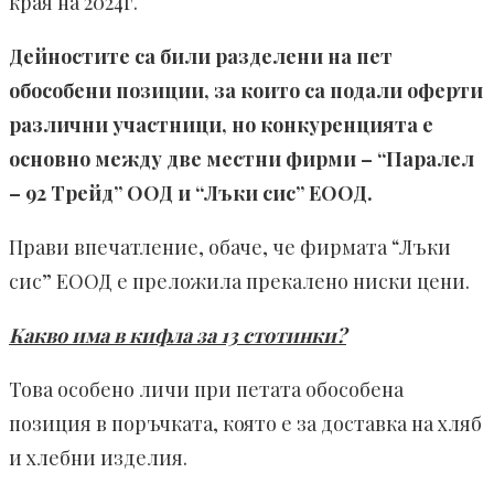
края на 2024г.
Дейностите са били разделени на пет
обособени позиции, за които са подали оферти
различни участници, но конкуренцията е
основно между две местни фирми – “Паралел
– 92 Трейд” ООД и “Лъки сис” ЕООД.
Прави впечатление, обаче, че фирмата “Лъки
сис” ЕООД е преложила прекалено ниски цени.
Какво има в кифла за 13 стотинки?
Това особено личи при петата обособена
позиция в поръчката, която е за доставка на хляб
и хлебни изделия.