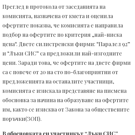
Преглед в протокола от заседанията на
комисията, назначена от кмета и оценила
офертите показва, че комисията е направила
подбор на офертите по критерия „най-ниска
цена“. Двете силистренски фирми: “Паралел 92”
и “Лъки СИС” са предложили най-изгодните
цени. Заради това, че офертите на двете фирми
са с повече от 20 на сто по-благоприятни от
предложенията на останалите участници,
комисията е изискала представяне на писмена
обосновка за начина на образуване на офертите
им, както се изисква от Закона за обществените
поръчки(ЗОП).
В обосновката си участникът “Лъки СИС”