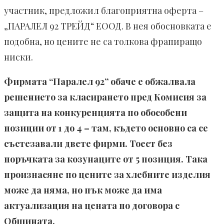
участник, предложил благоприятна оферта –
„ПАРАЛЕЛ 92 ТРЕЙД“ ЕООД. В нея обосновката е
подобна, но цените не са толкова фрапиращо
ниски.
Фирмата “Паралел 92” обаче е обжалвала
решението за класирането пред Комисия за
защита на конкуренцията по обособени
позиции от 1 до 4 – там, където основно са се
състезавали двете фирми. Тоест без
поръчката за козунаците от 5 позиция. Така
произнасяне по цените за хлебните изделия
може да няма, но пък може да има
актуализация на цената по договора с
Общината.