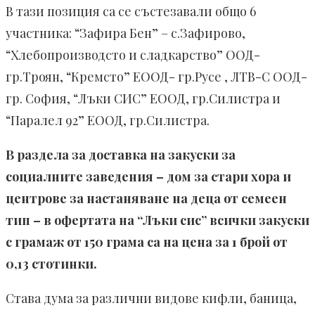
В тази позиция са се състезавали общо 6
участника: “Зафира Бен” – с.Зафирово,
“Хлебопроизводсто и сладкарство” ООД-
гр.Троян, “Кремсто” ЕООД- гр.Русе , ЛТВ-С ООД-
гр. София, “Лъки СИС” ЕООД, гр.Силистра и
“Паралел 92” ЕООД, гр.Силистра.
В раздела за доставка на закуски за
социалните заведения – дом за стари хора и
центрове за настаняване на деца от семеен
тип – в офертата на “Лъки сис” всички закуски
с грамаж от 150 грама са на цена за 1 брой от
0,13 стотинки.
Става дума за различни видове кифли, баница,