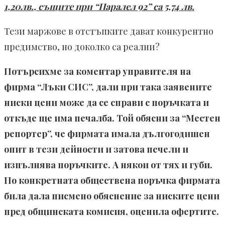
1,20лв., същите при “Паралел 92” са 5,74 лв.
Тези маржове в отстъпките дават конкурентно
предимство, но доколко са реални?
Потърсихме за коментар управителя на
фирма “Лъки СИС”, дали при така заявените
ниски цени може да се справи с поръчката и
откъде ще има печалба. Той обясни за “Местен
репортер”, че фирмата имала дългогодишен
опит в тези дейности и затова печели и
изпълнява поръчките. А някои от тях и губи.
По конкретната обществена поръчка фирмата
била дала писмено обяснение за ниските цени
пред общинската комисия, оценила офертите.