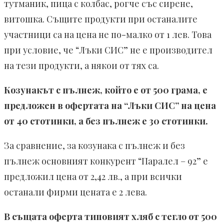
тутманик, пица с колбас, рогче със сирене,
витошка. Същите продукти при останалите
участници са на цена не по-малко от 1 лев. Това
при условие, че “Лъки СИС” не е производител
на тези продукти, а някои от тях са.
Козунакът с пълнеж, който е от 500 грама, е
предложен в офертата на “Лъки СИС” на цена
от 40 стотинки, а без пълнеж е 30 стотинки.
За сравнение, за козунака с пълнеж и без
пълнеж основният конкурент “Паралел – 92” е
предложил цена от 2,42 лв., а при всички
останали фирми цената е 2 лева.
В същата оферта типовият хляб с тегло от 500