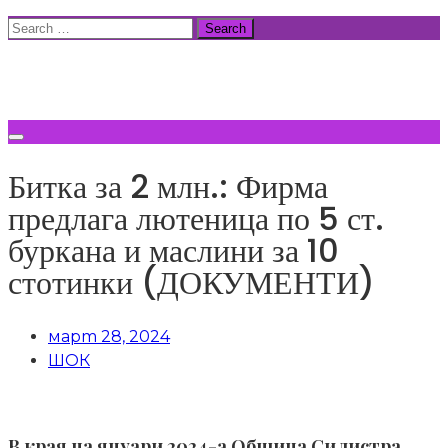
Skip
Search
to
for:
ВСИЧКИ НОВИНИ
content
Битка за 2 млн.: Фирма
предлага лютеница по 5 ст.
буркана и маслини за 10
стотинки (ДОКУМЕНТИ)
март 28, 2024
ШОК
В края на януари 2024-а Община Силистра