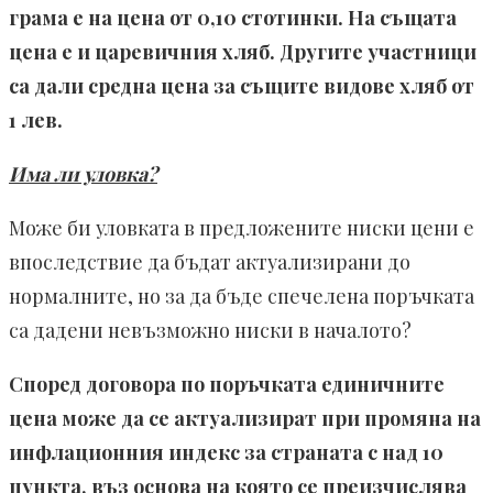
грама е на цена от 0,10 стотинки. На същата
цена е и царевичния хляб. Другите участници
са дали средна цена за същите видове хляб от
1 лев.
Има ли уловка?
Може би уловката в предложените ниски цени е
впоследствие да бъдат актуализирани до
нормалните, но за да бъде спечелена поръчката
са дадени невъзможно ниски в началото?
Според договора по поръчката единичните
цена може да се актуализират при промяна на
инфлационния индекс за страната с над 10
пункта, въз основа на която се преизчислява