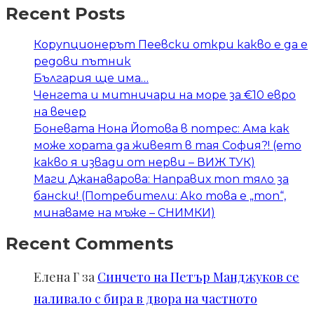
Recent Posts
Корупционерът Пеевски откри какво е да е
редови пътник
България ще има…
Ченгета и митничари на море за €10 евро
на вечер
Боневата Нона Йотова в потрес: Ама как
може хората да живеят в тая София?! (ето
какво я извади от нерви – ВИЖ ТУК)
Маги Джанаварова: Направих топ тяло за
бански! (Потребители: Ако това е „топ“,
минаваме на мъже – СНИМКИ)
Recent Comments
Елена Г
за
Синчето на Петър Манджуков се
наливало с бира в двора на частното