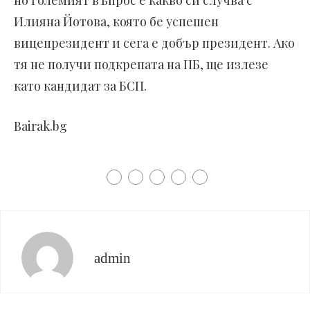
но големият въпрос е какво си случва с
Илияна Йотова, която бе успешен
вицепрезидент и сега е добър президент. Ако
тя не получи подкрепата на ПБ, ще излезе
като кандидат за БСП.
Bairak.bg
admin