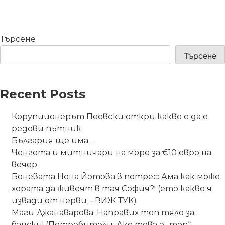
Търсене
Търсене
Recent Posts
Корупционерът Пеевски откри какво е да е
редови пътник
България ще има…
Ченгета и митничари на море за €10 евро на
вечер
Боневата Нона Йотова в потрес: Ама как може
хората да живеят в тая София?! (ето какво я
извади от нерви – ВИЖ ТУК)
Маги Джанаварова: Направих топ тяло за
бански! (Потребители: Ако това е „топ“,