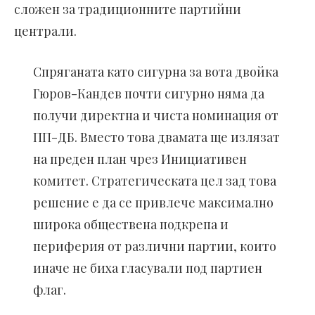
сложен за традиционните партийни
централи.
Спряганата като сигурна за вота двойка
Гюров-Кандев почти сигурно няма да
получи директна и чиста номинация от
ПП-ДБ. Вместо това двамата ще излязат
на преден план чрез Инициативен
комитет. Стратегическата цел зад това
решение е да се привлече максимално
широка обществена подкрепа и
периферия от различни партии, които
иначе не биха гласували под партиен
флаг.