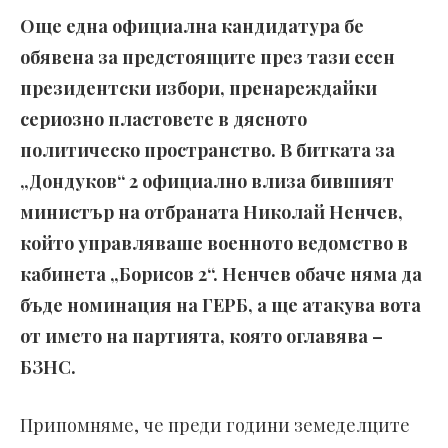
Още една официална кандидатура бе
обявена за предстоящите през тази есен
президентски избори, пренареждайки
сериозно пластовете в дясното
политическо пространство. В битката за
„Дондуков“ 2 официално влиза бившият
министър на отбраната Николай Ненчев,
който управляваше военното ведомство в
кабинета „Борисов 2“. Ненчев обаче няма да
бъде номинация на ГЕРБ, а ще атакува вота
от името на партията, която оглавява –
БЗНС.
Припомняме, че преди години земеделците