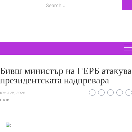
Skip
Search
to
ВСИЧКИ
for:
content
НОВИНИ
Бивш министър на ГЕРБ атакува
президентската надпревара
ЮНИ 28, 2026
ШОК