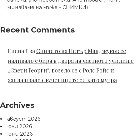
минаваме на мъже – СНИМКИ)
Recent Comments
Елена Г
за
Синчето на Петър Манджуков се
наливало с бира в двора на частното училище
„Свети Георги“, возело се с Ролс Ройс и
заплашвало съучениците си като мутра
Archives
август 2026
юли 2026
юни 2026