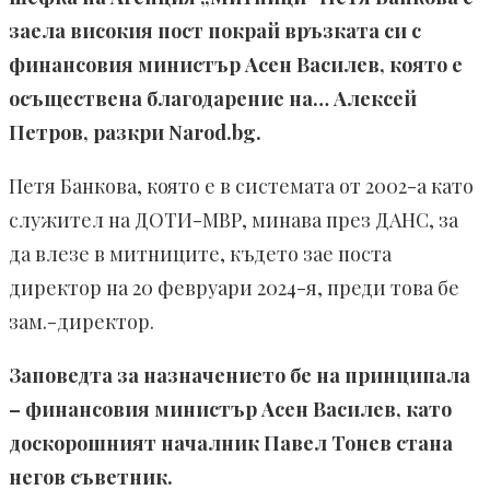
заела високия пост покрай връзката си с
финансовия министър Асен Василев, която е
осъществена благодарение на… Алексей
Петров, разкри Narod.bg.
Петя Банкова, която е в системата от 2002-а като
служител на ДОТИ-МВР, минава през ДАНС, за
да влезе в митниците, където зае поста
директор на 20 февруари 2024-я, преди това бе
зам.-директор.
Заповедта за назначението бе на принципала
– финансовия министър Асен Василев, като
доскорошният началник Павел Тонев стана
негов съветник.