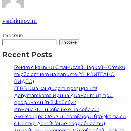
vsichkinovini
Търсене
Търсене
Recent Posts
Гонят с камъни Станислав Недков – Стъки,
първо отчет на парите (УНИЗИТЕЛНО
ВИДЕО)
ГЕРБ има кандидат-президент!
Депутатката Ирина Диамант изтри
профила си във фейсбук
Ирмена Чичикова не е на себе си:
Александра Фейгин потвърди връзката си
с Петър Дочев! (още подробности)
Ти да видиш!! Венета Райкова обяви как се