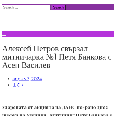
Skip
Search
to
for:
ВСИЧКИ НОВИНИ
content
Алексей Петров свързал
митничарка №1 Петя Банкова с
Асен Василев
април 3, 2024
ШОК
Ударената от акцията на ДАНС по-рано днес
шефка на Агенция „Митници” Петя Банкова е