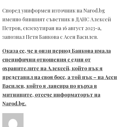
Според униформен източник на Narod.bg
именно бившият съветник в ДАНС Алексей
Петров, екзекутиран на 16 август 2023-а,
запознал Петя Банкова с Асен Василев.
Оказа се, че в онзи период Банкова имала
специфични отношения с един от
охранителите на Алексей, който пък я
представил на своя босс, а той пък – на Асен
Василев, който я лансира по върха в
митниците, отсече информаторът на
Narod.bg.