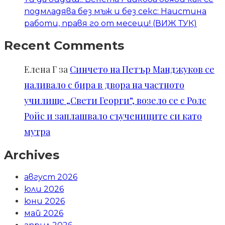
подмладява без мъж и без секс: Наистина
работи, правя го от месеци! (ВИЖ ТУК)
Recent Comments
Елена Г
за
Синчето на Петър Манджуков се
наливало с бира в двора на частното
училище „Свети Георги“, возело се с Ролс
Ройс и заплашвало съучениците си като
мутра
Archives
август 2026
юли 2026
юни 2026
май 2026