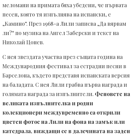
меломани на примата бяха убедени, че първата
песен, която тя изпълнява на испански, е
„Камино“. През 1968-а Лили записва „Да вярвам
ли?“ по музика на Ангел Заберски и текст на
Николай Цонев.
С нея звездата участва през същата година на
Международния фестивал за естрадни песни в
Барселона, където представя испанската версия
на баладата. С нея Лили грабва първа награда и
голямата награда за изпълнители.
Феновете на
великата изпълнителка и родни
колекционери междувременно са открили
цветен фотос на Лили на фона на замък или
катедрала, виждащи се в далечината на заден