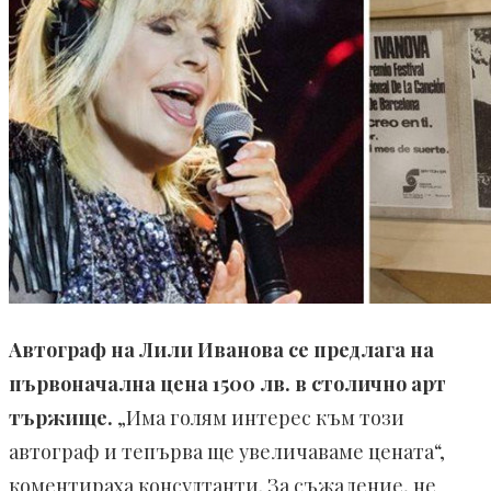
Автограф на Лили Иванова се предлага на
първоначална цена 1500 лв. в столично арт
тържище.
„Има голям интерес към този
автограф и тепърва ще увеличаваме цената“,
коментираха консултанти. За съжаление, не