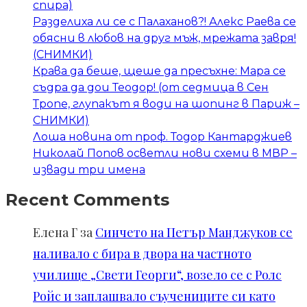
спира)
Разделиха ли се с Палаханов?! Алекс Раева се
обясни в любов на друг мъж, мрежата завря!
(СНИМКИ)
Крава да беше, щеше да пресъхне: Мара се
съдра да дои Теодор! (от седмица в Сен
Тропе, глупакът я води на шопинг в Париж –
СНИМКИ)
Лоша новина от проф. Тодор Кантарджиев
Николай Попов осветли нови схеми в МВР –
извади три имена
Recent Comments
Елена Г
за
Синчето на Петър Манджуков се
наливало с бира в двора на частното
училище „Свети Георги“, возело се с Ролс
Ройс и заплашвало съучениците си като