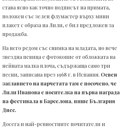
става ясно как точно подписът на примата,
положен със зелен флумастер върху мини
плакет с образа на Лили, е бил предложен за
продажба.
На него редом със снимка на младата, но вече
звездна певица е фотокопие от обложката на
нейната малка плоча, съдържаща само три
песни, записана през 1968 г. в Испания.
Освен
заглавието на парчетата там е посочено, че
Лили Иванова е носителка на първа награда
на фестивала в Барселона, пише България
Днес.
Досега и най-ревностните почитатели и